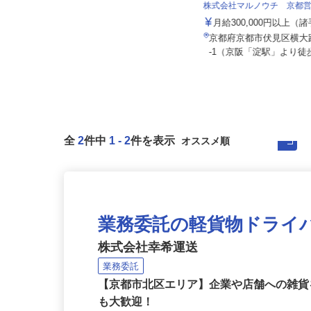
ALSOK株式会社
株式会社マルノウチ 京都
月給201,300円～月給235,700円
（大卒以上226,50...
月給300,000円以上
京都府内各エリアでの勤務 （京都
京都府京都市伏見区横大
府内いずれかの事業所へ配属）
-1（京阪「淀駅」より徒歩
全
2
件中
1
-
2
件を表示
業務委託の軽貨物ドライ
株式会社幸希運送
業務委託
【京都市北区エリア】企業や店舗への雑