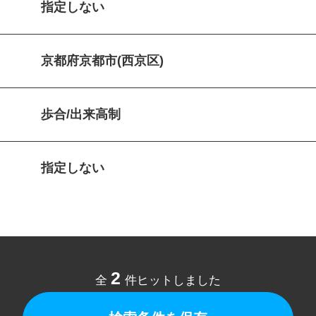
指定しない
京都府京都市(西京区)
歩合/出来高制
指定しない
2
全
件ヒットしました