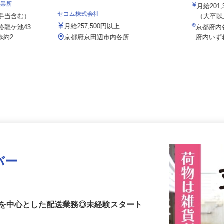
ALSOK
営業所
月給20
セコム株式会社
（諸手当含む）
（大卒以
月給257,500円以上
路龍ケ池43
京都府
約2...
京都府京田辺市内各所
府内い
バー
貨を中心とした配送業務◎未経験スタート