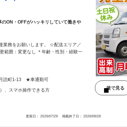
ドライバー
事のON・OFFがハッキリしていて働きや
達業務をお願いします。 ☆配送エリア／
変更範囲：変更なし ＊年齢・性別・経験一
月読町1-13 ★車通勤可
後で見
可）、スマホ操作できる方