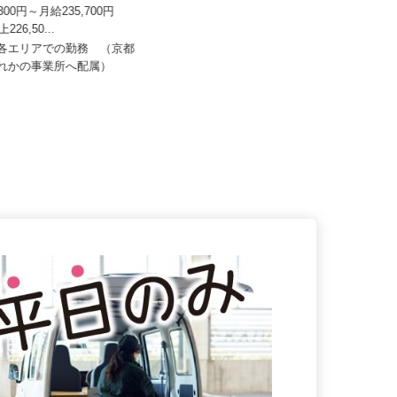
株式会社
株式会社マルノウチ 京都営業所
1,300円～月給235,700円
上226,50...
月給300,000円以上（諸手当含む）
内各エリアでの勤務 （京都
京都府京都市伏見区横大路龍ケ池43
ずれかの事業所へ配属）
-1（京阪「淀駅」より徒歩約2...