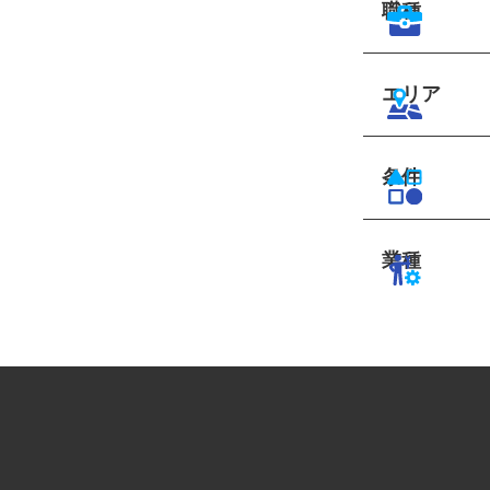
職種
エリア
条件
業種