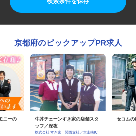
検索条件を保存
京都府のピックアップPR求人
レモニーの
牛丼チェーンすき家の店舗スタ
セコム
ッフ／深夜