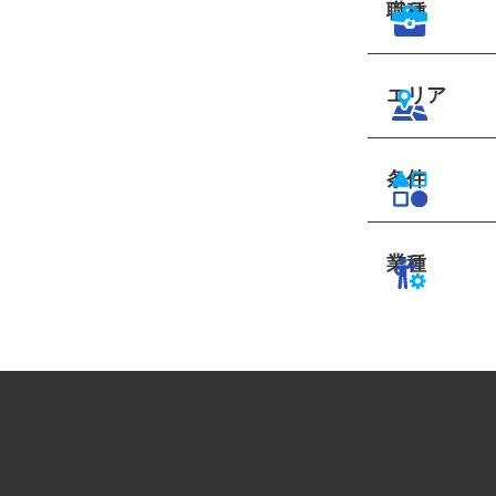
職種
エリア
条件
業種