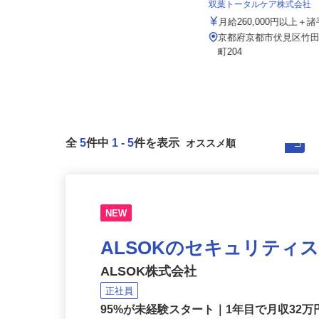
双葉トータルケア株式会社
セコム株式会社
月給260,000円以上＋
月給257,500円以上
京都府京都市伏見区竹
京都府京田辺市内各所
町204
全
5
件中
1
-
5
件を表示
NEW
ALSOKのセキュリティ
ALSOK株式会社
正社員