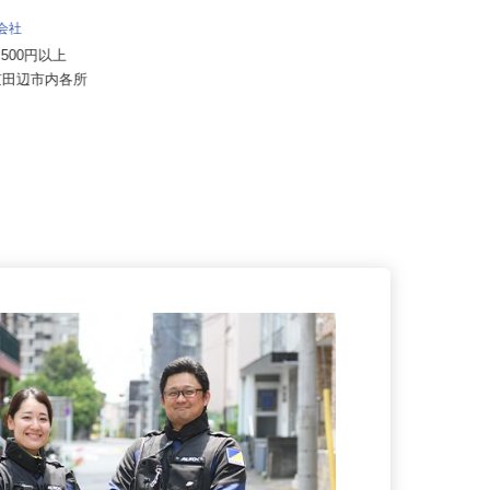
双葉トータルケア株式会社
式会社
月給260,000円以上＋諸手当
57,500円以上
京都府京都市伏見区竹田浄菩提院
府京田辺市内各所
町204