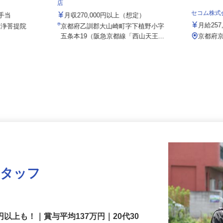
株式会社 すき家 関西支社／大山崎IC
店
セコム株
諸手当
月収270,000円以上（想定）
月給2
田浄菩提院
京都府乙訓郡大山崎町字下植野小字
五条本19（阪急京都線「西山天王...
京都
スタッフ