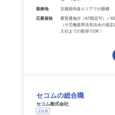
給与
月給201,300円～月給235,
当 《★…
勤務地
京都府内各エリアでの勤務
応募資格
要普通免許（AT限定可）／
（※労働基準法等法令の規定
入社までの取得でOK！
セコムの総合職