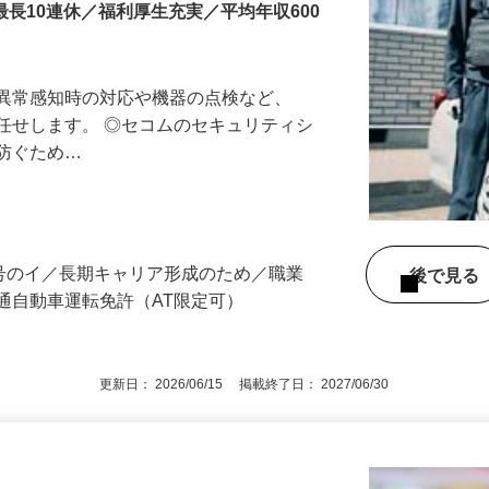
最長10連休／福利厚生充実／平均年収600
る異常感知時の対応や機器の点検など、
任せします。 ◎セコムのセキュリティシ
に防ぐため…
3号のイ／長期キャリア形成のため／職業
後で見
通自動車運転免許（AT限定可）
更新日： 2026/06/15 掲載終了日： 2027/06/30