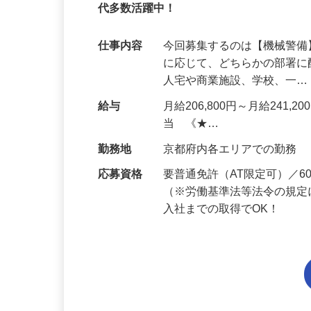
95%が未経験スタート｜1年目で月収32万
代多数活躍中！
仕事内容
今回募集するのは【機械警
に応じて、どちらかの部署に
人宅や商業施設、学校、一
給与
月給206,800円～月給241,
当 《★…
勤務地
京都府内各エリアでの勤務
応募資格
要普通免許（AT限定可）／
（※労働基準法等法令の規定
入社までの取得でOK！