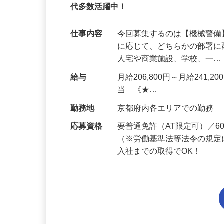
95%が未経験スタート｜1年目で月収32万
代多数活躍中！
仕事内容
今回募集するのは【機械警
に応じて、どちらかの部署に
人宅や商業施設、学校、一
給与
月給206,800円～月給241,
当 《★…
勤務地
京都府内各エリアでの勤務
応募資格
要普通免許（AT限定可）／
（※労働基準法等法令の規定
入社までの取得でOK！