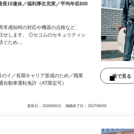
最長10連休／福利厚生充実／平均年収600
る異常感知時の対応や機器の点検など、
任せします。 ◎セコムのセキュリティシ
に防ぐため…
3号のイ／長期キャリア形成のため／職業
後で見
通自動車運転免許（AT限定可）
更新日： 2026/06/15 掲載終了日： 2027/06/30