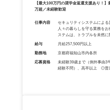
セコム株式会社
正社員
【最大100万円の奨学金返還支援あり！】
万超／未経験歓迎
仕事内容
セキュリティシステムによ
人々の暮らしを守る業務をお
ステムは、トラブルを未然
給与
月給257,500円以上
勤務地
京都府福知山市内各所
応募資格
未経験39歳まで（例外事由
経験不問）、高卒以上 ◎普