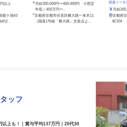
営業所
有限会社エムアイロード
双葉トー
000円以上
月給300,000円〜400,000円 ※想定
年収／450万円〜...
月給2
路龍ケ池43
京都府京都市伏見区横大路一本木11
京都
約2...
（国道1号線「横大路」交差点よ...
町204
スタッフ