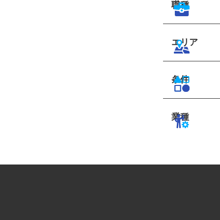
職種
エリア
条件
業種