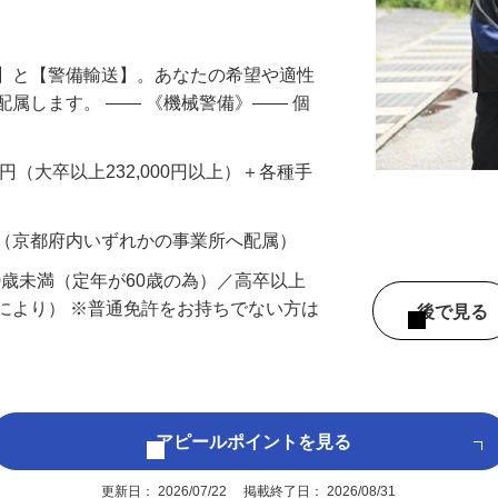
円以上も！｜賞与平均137万円｜20代30
備】と【警備輸送】。あなたの希望や適性
配属します。 ―― 《機械警備》―― 個
…
200円（大卒以上232,000円以上）＋各種手
 （京都府内いずれかの事業所へ配属）
60歳未満（定年が60歳の為）／高卒以上
により） ※普通免許をお持ちでない方は
後で見
アピールポイントを見る