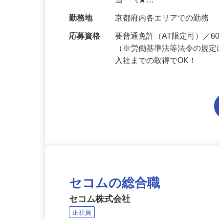
給与
月給201,300円～月給235,
当 《★…
勤務地
京都府内各エリアでの勤務
応募資格
要普通免許（AT限定可）／
（※労働基準法等法令の規定
入社までの取得でOK！
セコムの総合職