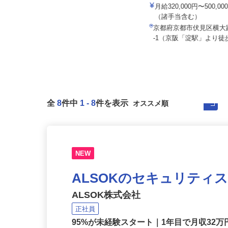
株式会社マルノウチ 京都
双葉トータルケア株式会社
月給320,000円〜500,
月給260,000円以上＋諸手当
（諸手当含む）
京都府京都市伏見区竹田浄菩提院
京都府京都市伏見区横大
町204
-1（京阪「淀駅」より徒歩
全
8
件中
1
-
8
件を表示
NEW
ALSOKのセキュリティ
ALSOK株式会社
正社員