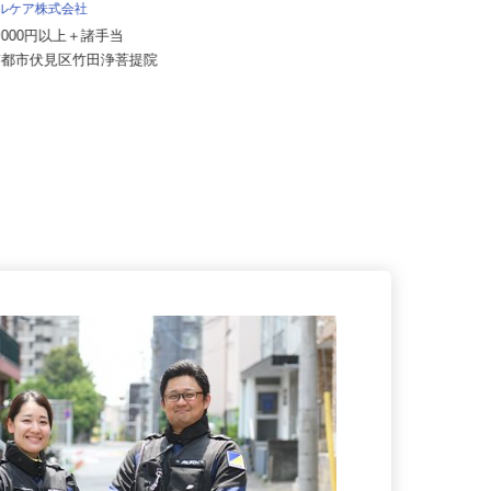
株式会社マルノウチ 京都営業所
タルケア株式会社
月給320,000円〜500,000円以上
60,000円以上＋諸手当
（諸手当含む）
府京都市伏見区竹田浄菩提院
京都府京都市伏見区横大路龍ケ池43
-1（京阪「淀駅」より徒歩約2...