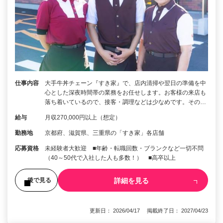
仕事内容
大手牛丼チェーン『すき家』で、店内清掃や翌日の準備を中
心とした深夜時間帯の業務をお任せします。お客様の来店も
落ち着いているので、接客・調理などは少なめです。その…
給与
月収270,000円以上（想定）
勤務地
京都府、滋賀県、三重県の「すき家」各店舗
応募資格
未経験者大歓迎 ■年齢・転職回数・ブランクなど一切不問
（40～50代で入社した人も多数！） ■高卒以上
詳細を見る
後で見る
更新日： 2026/04/17 掲載終了日： 2027/04/23