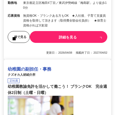
勤務地
東京都足立区梅田4丁目／東武伊勢崎線「梅島駅」より徒歩1
0分
応募資格
無資格OK・ブランクある方もOK ★入社後、子育て支援員
資格を取得して頂きます（取得費全額会社負担） ★保育士
資格がれば大歓迎
詳細を見る
後で見る
更新日： 2026/04/08 掲載終了日： 2027/04/02
幼稚園の副担任・事務
クズオカ人材紹介所
正社員
幼稚園教諭免許を活かして働こう！ ブランクOK 完全週
休2日制（土曜・日曜）