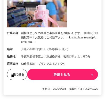
仕事内容
副担任としての業務と事務業務をお願いします。 会社紹介動
画配信中！お気軽にご相談下さい。 https://v.classtream.jp/cr
eate-gro…
給与
月給250,000円以上（賞与年2ヶ月分）
勤務地
千葉県船橋市三山／京成松戸線「習志野駅」より車5分
応募資格
幼稚園教諭 ブランクある方もOK
詳細を見る
後で見る
更新日： 2026/04/08 掲載終了日： 2027/03/26