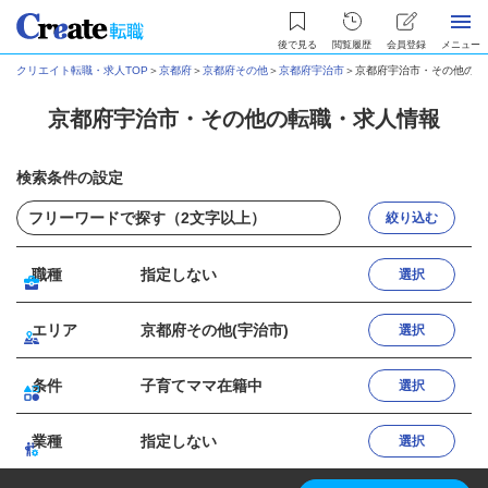
後で見る
閲覧履歴
会員登録
メニュー
クリエイト転職・求人TOP
＞
京都府
＞
京都府その他
＞
京都府宇治市
＞
京都府宇治市・その他の転
京都府宇治市・その他の転職・求人情報
検索条件の設定
絞り込む
職種
指定しない
選択
エリア
京都府その他(宇治市)
選択
条件
子育てママ在籍中
選択
業種
指定しない
選択