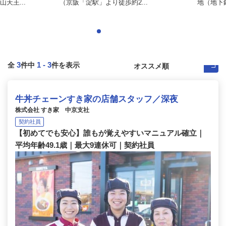
天王...
（京阪「淀駅」より徒歩約2...
地（地下
3
1
-
3
全
件中
件を表示
牛丼チェーンすき家の店舗スタッフ／深夜
株式会社 すき家 中京支社
契約社員
【初めてでも安心】誰もが覚えやすいマニュアル確立｜
平均年齢49.1歳｜最大9連休可｜契約社員