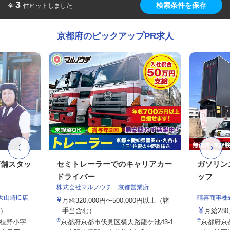
3
検索条件を保存
全
件ヒットしました
京都府のピックアップPR求人
店舗スタッ
セミトレーラーでのキャリアカー
ガソリン
ドライバー
ッフ
株式会社マルノウチ 京都営業所
大山崎IC店
晴喜商事株
月給320,000円〜500,000円以上（諸
定）
手当含む）
月給280
植野小字
京都府京都市伏見区横大路龍ケ池43-1
京都府京