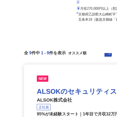
株式会社マルノウチ 京都営業所
株式会社 すき家 関西支社
店
月給320,000円〜500,000円以上
（諸手当含む）
月収270,000円以上（
京都府京都市伏見区横大路龍ケ池43
京都府乙訓郡大山崎町
-1（京阪「淀駅」より徒歩約2...
五条本19（阪急京都線「
全
9
件中
1
-
9
件を表示
NEW
ALSOKのセキュリティ
ALSOK株式会社
正社員