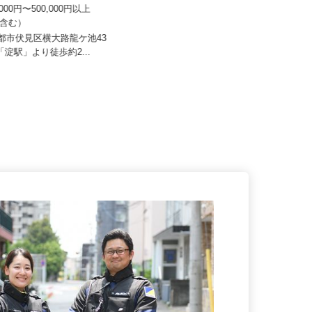
マルノウチ 京都営業所
株式会社 すき家 関西支社／大山崎IC
店
0,000円〜500,000円以上
手当含む）
月収270,000円以上（想定）
京都市伏見区横大路龍ケ池43
京都府乙訓郡大山崎町字下植野小字
阪「淀駅」より徒歩約2...
五条本19（阪急京都線「西山天王...