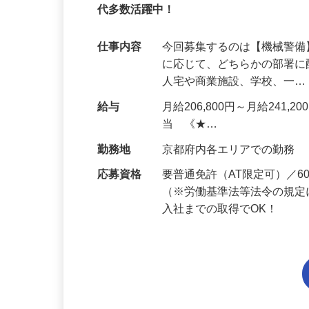
95%が未経験スタート｜1年目で月収32万
代多数活躍中！
仕事内容
今回募集するのは【機械警
に応じて、どちらかの部署に
人宅や商業施設、学校、一
給与
月給206,800円～月給241,
当 《★…
勤務地
京都府内各エリアでの勤務
応募資格
要普通免許（AT限定可）／
（※労働基準法等法令の規定
入社までの取得でOK！