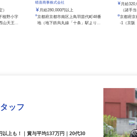
株式会社
／大山崎IC
晴喜商事株式会社
月給32
想定）
月給280,000円以上
（諸
字下植野小字
京都府京都市南区上鳥羽苗代町48番
京都府
西山天王...
地（地下鉄烏丸線「十条」駅より...
-1（京
スタッフ