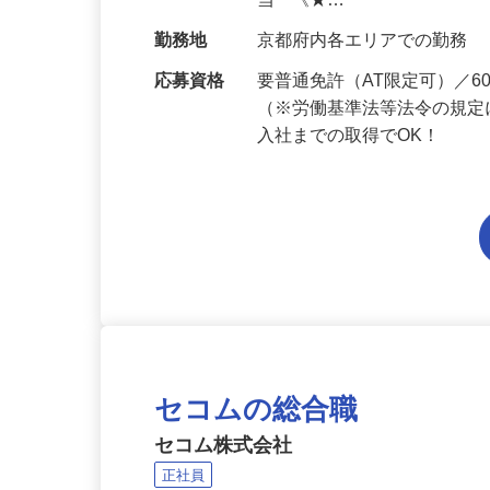
給与
月給201,300円～月給235,
当 《★…
勤務地
京都府内各エリアでの勤務
応募資格
要普通免許（AT限定可）／
（※労働基準法等法令の規定
入社までの取得でOK！
セコムの総合職