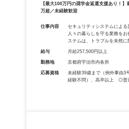
セコム株式会社
正社員
【最大100万円の奨学金返還支援あり！】
万超／未経験歓迎
仕事内容
セキュリティシステムによ
人々の暮らしを守る業務をお
ステムは、トラブルを未然
給与
月給257,500円以上
勤務地
京都府宇治市内各所
応募資格
未経験39歳まで（例外事由
経験不問）、高卒以上 ◎普