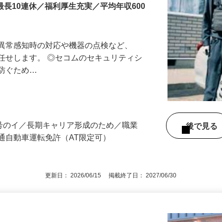
最長10連休／福利厚生充実／平均年収600
る異常感知時の対応や機器の点検など、
任せします。 ◎セコムのセキュリティシ
に防ぐため…
3号のイ／長期キャリア形成のため／職業
後で見
通自動車運転免許（AT限定可）
更新日： 2026/06/15 掲載終了日： 2027/06/30