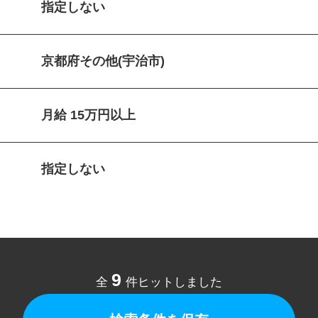
指定しない
京都府その他(宇治市)
月給 15万円以上
指定しない
9
全
件ヒットしました