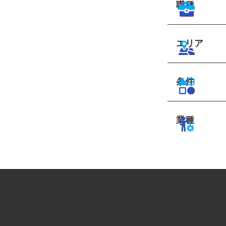
職種
エリア
条件
業種