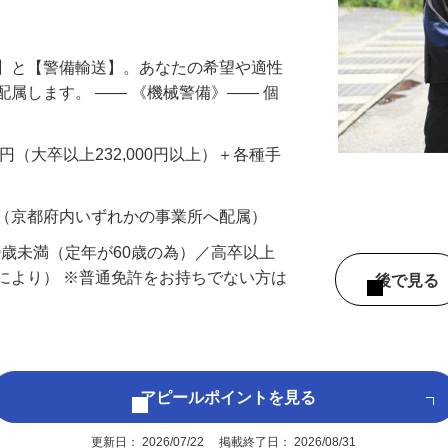
円以上も！｜賞与平均137万円｜20代30
備】と【警備輸送】。あなたの希望や適性
配属します。 ―― 《機械警備》―― 個
…
200円（大卒以上232,000円以上）＋各種手
 （京都府内いずれかの事業所へ配属）
60歳未満（定年が60歳の為）／高卒以上
により） ※普通免許をお持ちでない方は
後で見
アピールポイントを見る