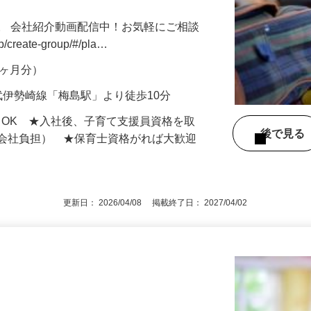
。 会社紹介動画配信中！お気軽にご相談
jp/create-group/#/pla…
年2ヶ月分）
武伊勢崎線「梅島駅」より徒歩10分
もOK ★入社後、子育て支援員資格を取
後で見
額会社負担） ★保育士資格がれば大歓迎
更新日： 2026/04/08 掲載終了日： 2027/04/02