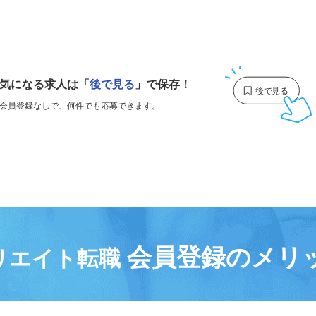
1
気になる求人は
「
後で見る
」で保存！
会員登録なしで、
何件でも応募できます。
会員登録のメリ
リエイト転職