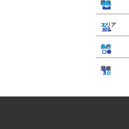
職種
エリア
条件
業種