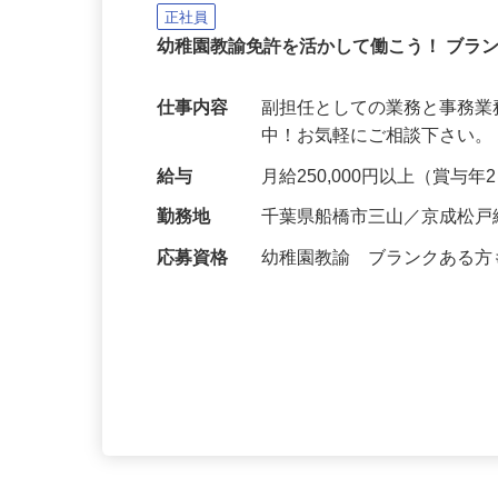
クズオカ人材紹介所
正社員
幼稚園教諭免許を活かして働こう！ ブラ
仕事内容
副担任としての業務と事務業
中！お気軽にご相談下さい。 https://
給与
月給250,000円以上（賞与
勤務地
千葉県船橋市三山／京成松戸
応募資格
幼稚園教諭 ブランクある方