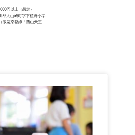
 すき家 関西支社／大山崎IC
セコム株式会社
70,000円以上（想定）
月給257,500円以上
乙訓郡大山崎町字下植野小字
19（阪急京都線「西山天王...
京都府京田辺市内各所