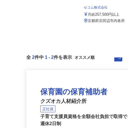
株式会社 すき家 関西支社／大山崎IC
店
セコム株式会社
月収270,000円以上（想定）
月給257,500円以上
京都府乙訓郡大山崎町字下植野小字
五条本19（阪急京都線「西山天王...
京都府京田辺市内各所
全
2
件中
1
-
2
件を表示
保育園の保育補助者
クズオカ人材紹介所
正社員
子育て支援員資格を全額会社負担で取得で