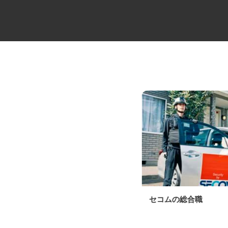
牛丼チェーンすき家の店舗スタ
セコムの総合職
ッフ／深夜