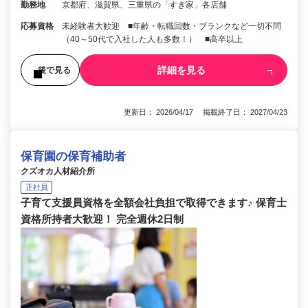
勤務地
京都府、滋賀県、三重県の「すき家」各店舗
応募資格
未経験者大歓迎 ■年齢・転職回数・ブランクなど一切不問
（40～50代で入社した人も多数！） ■高卒以上
詳細を見る
後で見る
更新日： 2026/04/17 掲載終了日： 2027/04/23
保育園の保育補助者
クズオカ人材紹介所
正社員
子育て支援員資格を全額会社負担で取得できます♪ 保育士
資格所持者大歓迎！ 完全週休2日制