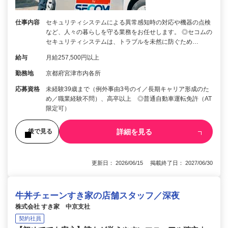
仕事内容
セキュリティシステムによる異常感知時の対応や機器の点検
など、人々の暮らしを守る業務をお任せします。 ◎セコムの
セキュリティシステムは、トラブルを未然に防ぐため…
給与
月給257,500円以上
勤務地
京都府宮津市内各所
応募資格
未経験39歳まで（例外事由3号のイ／長期キャリア形成のた
め／職業経験不問）、高卒以上 ◎普通自動車運転免許（AT
限定可）
詳細を見る
後で見る
更新日： 2026/06/15 掲載終了日： 2027/06/30
牛丼チェーンすき家の店舗スタッフ／深夜
株式会社 すき家 中京支社
契約社員