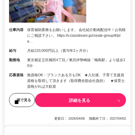
仕事内容
保育補助業務をお願いします。 会社紹介動画配信中！お気軽
にご相談下さい。 https://v.classtream.jp/create-group/#/pl
a…
給与
月給220,000円以上（賞与年2ヶ月分）
勤務地
東京都足立区梅田4丁目／東武伊勢崎線「梅島駅」より徒歩1
0分
応募資格
無資格OK・ブランクある方もOK ★入社後、子育て支援員
資格を取得して頂きます（取得費全額会社負担） ★保育士
資格がれば大歓迎
詳細を見る
後で見る
更新日： 2026/04/08 掲載終了日： 2027/04/02