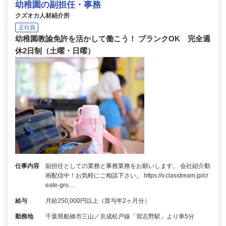
幼稚園の副担任・事務
クズオカ人材紹介所
正社員
幼稚園教諭免許を活かして働こう！ ブランクOK 完全週
休2日制（土曜・日曜）
仕事内容
副担任としての業務と事務業務をお願いします。 会社紹介動
画配信中！お気軽にご相談下さい。 https://v.classtream.jp/cr
eate-gro…
給与
月給250,000円以上（賞与年2ヶ月分）
勤務地
千葉県船橋市三山／京成松戸線「習志野駅」より車5分