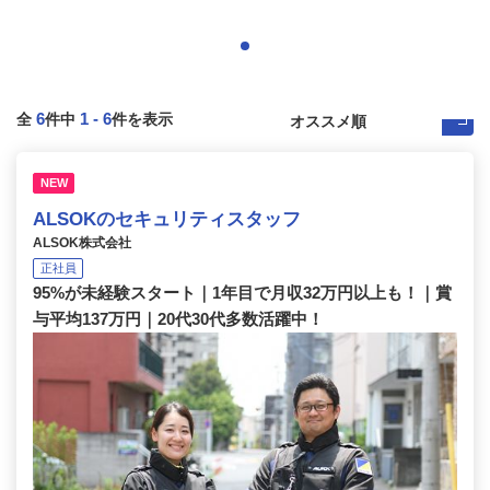
6
1
-
6
全
件中
件を表示
NEW
ALSOKのセキュリティスタッフ
ALSOK株式会社
正社員
95%が未経験スタート｜1年目で月収32万円以上も！｜賞
与平均137万円｜20代30代多数活躍中！