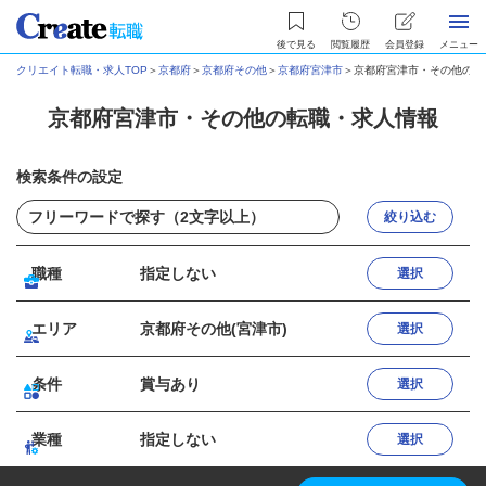
後で見る
閲覧履歴
会員登録
メニュー
クリエイト転職・求人TOP
＞
京都府
＞
京都府その他
＞
京都府宮津市
＞
京都府宮津市・その他の転
京都府宮津市・その他の転職・求人情報
検索条件の設定
絞り込む
職種
指定しない
選択
エリア
京都府その他(宮津市)
選択
条件
賞与あり
選択
業種
指定しない
選択