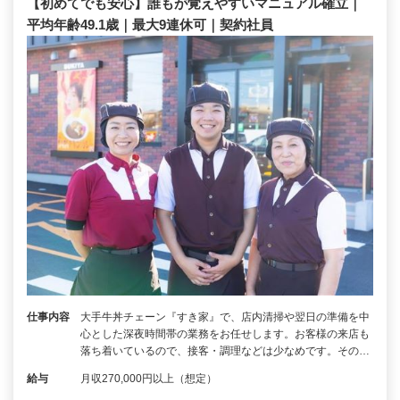
【初めてでも安心】誰もが覚えやすいマニュアル確立｜
平均年齢49.1歳｜最大9連休可｜契約社員
仕事内容
大手牛丼チェーン『すき家』で、店内清掃や翌日の準備を中
心とした深夜時間帯の業務をお任せします。お客様の来店も
落ち着いているので、接客・調理などは少なめです。その…
給与
月収270,000円以上（想定）