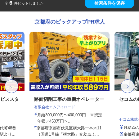
6
検索条件を保存
全
件ヒットしました
京都府のピックアップPR求人
ービススタ
路面切削工事の重機オペレーター
セコムの
有限会社エムアイロード
月給300,000円〜400,000円 ※想定
セコム株式
年収／450万円〜...
月給257
代町48番
京都府京都市伏見区横大路一本木11
より...
（国道1号線「横大路」交差点よ...
京都府