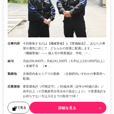
仕事内容
今回募集するのは【機械警備】と【警備輸送】。あなたの希
望や適性に応じて、どちらかの部署に配属します。 ――
《機械警備》―― 個人宅や商業施設、学校、一…
給与
月給206,800円～月給241,200円（大卒以上232,000円以上）
＋各種手当 《★…
勤務地
京都府内各エリアでの勤務 （京都府内いずれかの事業所へ
配属）
応募資格
要普通免許（AT限定可）／60歳未満（定年が60歳の為）／
高卒以上（※労働基準法等法令の規定により） ※普通免許を
お持ちでない方は入社までの取得でOK！
詳細を見る
後で見る