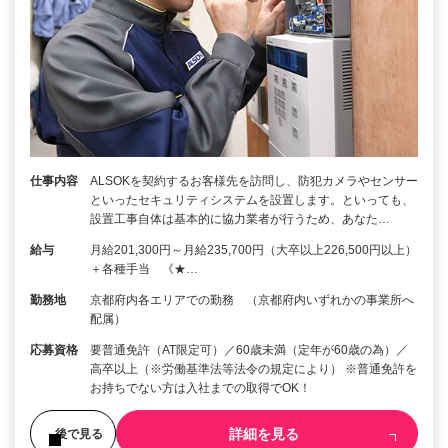
仕事内容
ALSOKを契約するお客様先を訪問し、防犯カメラやセンサー
といったセキュリティシステムを設置します。といっても、
設置工事自体は基本的に協力業者が行うため、あなた…
給与
月給201,300円～月給235,700円（大卒以上226,500円以上）
＋各種手当 《★…
勤務地
京都府内各エリアでの勤務 （京都府内いずれかの事業所へ
配属）
応募資格
要普通免許（AT限定可）／60歳未満（定年が60歳の為）／
高卒以上（※労働基準法等法令の規定により） ※普通免許を
お持ちでない方は入社までの取得でOK！
詳細を見る
後で見る