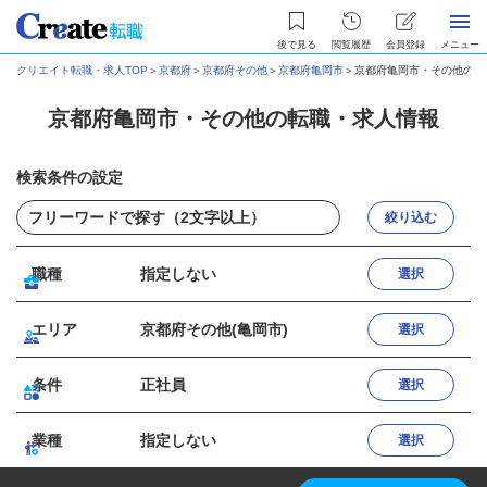
後で見る
閲覧履歴
会員登録
メニュー
クリエイト転職・求人TOP
＞
京都府
＞
京都府その他
＞
京都府亀岡市
＞
京都府亀岡市・その他の転
京都府亀岡市・その他の転職・求人情報
検索条件の設定
絞り込む
職種
指定しない
選択
エリア
京都府その他(亀岡市)
選択
条件
正社員
選択
業種
指定しない
選択