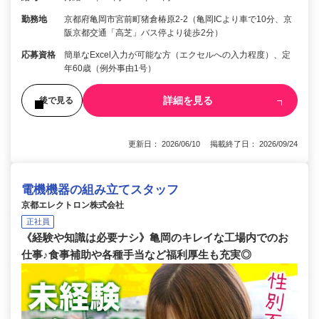
勤務地
京都府亀岡市宮前町猪倉椿原2-2（亀岡ICより車で10分、京
阪京都交通「高芝」バス停より徒歩2分）
応募資格
簡単なExcel入力が可能な方（エクセルへの入力程度）、定
年60歳（例外事由1号）
詳細を見る
後で見る
更新日： 2026/06/10 掲載終了日： 2026/09/24
電機機器の組み立てスタッフ
京都エレクトロン株式会社
正社員
《経験や知識は必要ナシ》亀岡のキレイな工場内でのお
仕事♪食事補助や各種手当など福利厚生も充実◎