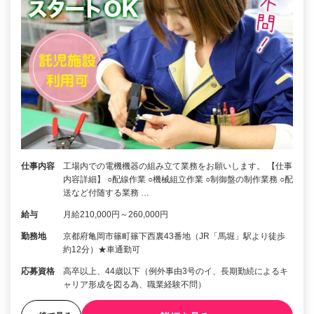
仕事内容
工場内での電機機器の組み立て業務をお願いします。 【仕事
内容詳細】 ○配線作業 ○機械組立作業 ○制御盤の制作業務 ○配
送など付随する業務 …
給与
月給210,000円～260,000円
勤務地
京都府亀岡市篠町篠下西裏43番地（JR「馬堀」駅より徒歩
約12分）★車通勤可
応募資格
高卒以上、44歳以下（例外事由3号のイ、長期勤続によるキ
ャリア形成を図る為、職業経験不問）