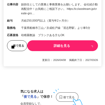
仕事内容
副担任としての業務と事務業務をお願いします。 会社紹介動
画配信中！お気軽にご相談下さい。 https://v.classtream.jp/cr
eate-gro…
給与
月給250,000円以上（賞与年2ヶ月分）
勤務地
千葉県船橋市三山／京成松戸線「習志野駅」より車5分
応募資格
幼稚園教諭 ブランクある方もOK
詳細を見る
後で見る
更新日： 2026/04/08 掲載終了日： 2027/03/26
1
気になる求人は
「
後で見る
」で保存！
会員登録なしで、