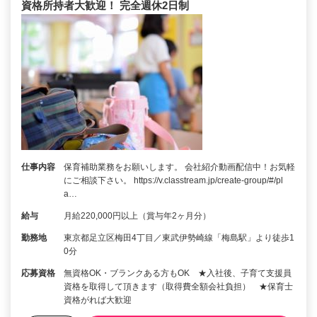
資格所持者大歓迎！ 完全週休2日制
仕事内容
保育補助業務をお願いします。 会社紹介動画配信中！お気軽
にご相談下さい。 https://v.classtream.jp/create-group/#/pl
a…
給与
月給220,000円以上（賞与年2ヶ月分）
勤務地
東京都足立区梅田4丁目／東武伊勢崎線「梅島駅」より徒歩1
0分
応募資格
無資格OK・ブランクある方もOK ★入社後、子育て支援員
資格を取得して頂きます（取得費全額会社負担） ★保育士
資格がれば大歓迎