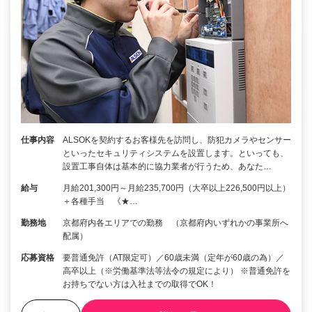
仕事内容
ALSOKを契約するお客様先を訪問し、防犯カメラやセンサー
といったセキュリティシステムを設置します。といっても、
設置工事自体は基本的に協力業者が行うため、あなた…
給与
月給201,300円～月給235,700円（大卒以上226,500円以上）
＋各種手当 《★…
勤務地
京都府内各エリアでの勤務 （京都府内いずれかの事業所へ
配属）
応募資格
要普通免許（AT限定可）／60歳未満（定年が60歳の為）／
高卒以上（※労働基準法等法令の規定により） ※普通免許を
お持ちでない方は入社までの取得でOK！