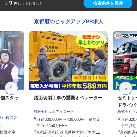
9
検索条件を保存
全
件ヒットしました
京都府のピックアップPR求人
店舗スタッ
路面切削工事の重機オペレーター
セミトレ
ドライバ
有限会社エムアイロード
株式会社マ
大山崎IC店
月給300,000円〜400,000円 ※想定
月給320
定）
年収／450万円〜...
手当含む
植野小字
京都府京都市伏見区横大路一本木11
京都府京