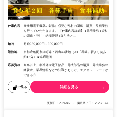
仕事内容
産業用電子機器の製作に必要な部材の調達、購買・見積業務
を行っていただきます。 【仕事内容詳細】 ○見積業務 ○資材
の調達・発注・納期管理 ○取引先と…
給与
月給230,000円～300,000円
勤務地
京都府亀岡市篠町篠下西裏43番地（JR「馬堀」駅より徒歩
約12分）★車通勤可
応募資格
高卒以上、半導体や電子部品・電機部品の購買・見積業務の
経験者、業界情報などの知識がある方、エクセル・ワードが
できる方
詳細を見る
後で見る
更新日： 2026/05/15 掲載終了日： 2026/10/30