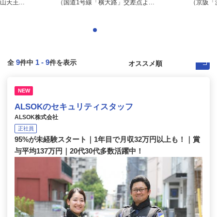
天王...
（国道1号線「横大路」交差点よ...
（京阪「淀
9
1
-
9
全
件中
件を表示
NEW
ALSOKのセキュリティスタッフ
ALSOK株式会社
正社員
95%が未経験スタート｜1年目で月収32万円以上も！｜賞
与平均137万円｜20代30代多数活躍中！