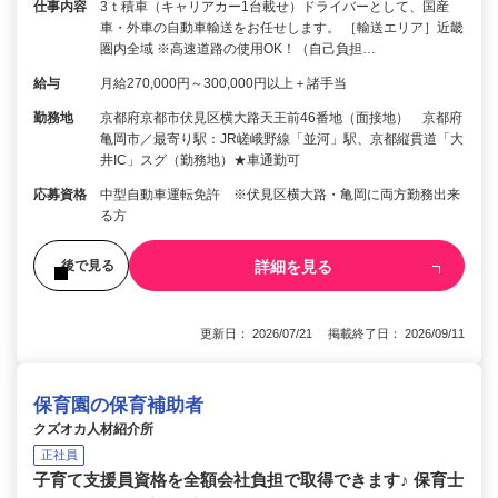
仕事内容
3ｔ積車（キャリアカー1台載せ）ドライバーとして、国産
車・外車の自動車輸送をお任せします。 ［輸送エリア］近畿
圏内全域 ※高速道路の使用OK！（自己負担…
給与
月給270,000円～300,000円以上＋諸手当
勤務地
京都府京都市伏見区横大路天王前46番地（面接地） 京都府
亀岡市／最寄り駅：JR嵯峨野線「並河」駅、京都縦貫道「大
井IC」スグ（勤務地）★車通勤可
応募資格
中型自動車運転免許 ※伏見区横大路・亀岡に両方勤務出来
る方
詳細を見る
後で見る
更新日： 2026/07/21 掲載終了日： 2026/09/11
保育園の保育補助者
クズオカ人材紹介所
正社員
子育て支援員資格を全額会社負担で取得できます♪ 保育士