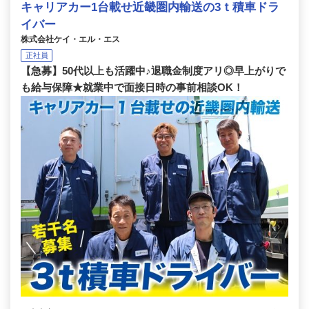
キャリアカー1台載せ近畿圏内輸送の3ｔ積車ドラ
イバー
株式会社ケイ・エル・エス
正社員
【急募】50代以上も活躍中♪退職金制度アリ◎早上がりで
も給与保障★就業中で面接日時の事前相談OK！