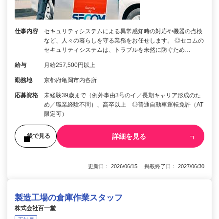
仕事内容
セキュリティシステムによる異常感知時の対応や機器の点検
など、人々の暮らしを守る業務をお任せします。 ◎セコムの
セキュリティシステムは、トラブルを未然に防ぐため…
給与
月給257,500円以上
勤務地
京都府亀岡市内各所
応募資格
未経験39歳まで（例外事由3号のイ／長期キャリア形成のた
め／職業経験不問）、高卒以上 ◎普通自動車運転免許（AT
限定可）
詳細を見る
後で見る
更新日： 2026/06/15 掲載終了日： 2027/06/30
製造工場の倉庫作業スタッフ
株式会社百一堂