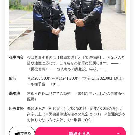
仕事内容
今回募集するのは【機械警備】と【警備輸送】。あなたの希
望や適性に応じて、どちらかの部署に配属します。 ――
《機械警備》―― 個人宅や商業施設、学校、一…
給与
月給206,800円～月給241,200円（大卒以上232,000円以上）
＋各種手当 《★…
勤務地
京都府内各エリアでの勤務 （京都府内いずれかの事業所へ
配属）
応募資格
要普通免許（AT限定可）／60歳未満（定年が60歳の為）／
高卒以上（※労働基準法等法令の規定により） ※普通免許を
お持ちでない方は入社までの取得でOK！
詳細を見る
後で見る