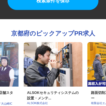
検索条件を保存
京都府のピックアップPR求人
の店舗スタ
ALSOKセキュリティシステムの
路面切
設置・メンテ...
ー