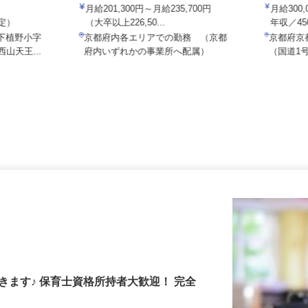
ALSOK株式会社
有限会社
／大山崎IC
月給201,300円～月給235,700円
月給30
想定）
（大卒以上226,50...
年収／4
字下植野小字
京都府内各エリアでの勤務 （京都
京都府
西山天王...
府内いずれかの事業所へ配属）
（国道
きます♪ 保育士資格所持者大歓迎！ 完全