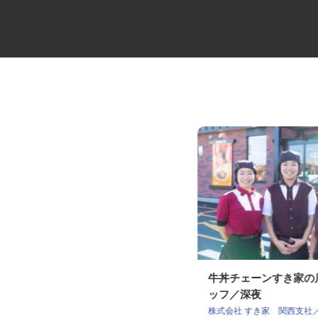
路面切削工事の重機オペレータ
牛丼チェーンすき家
ー
ッフ／深夜