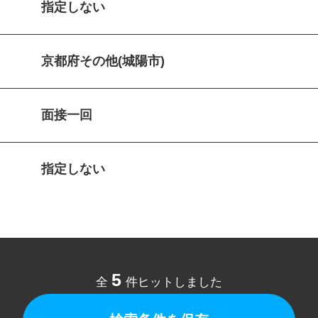
指定しない
京都府その他(城陽市)
面接一回
指定しない
5
全
件ヒットしました