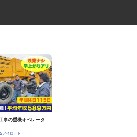
削工事の重機オペレータ
牛丼チェーンすき家の店舗スタ
ッフ／深夜