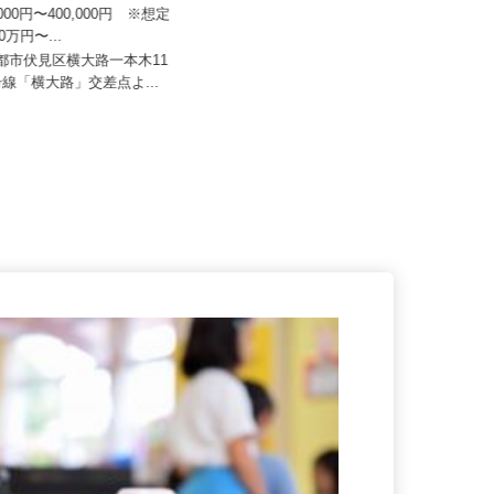
エムアイロード
株式会社 すき家 関西支社／大山崎IC
店
0,000円〜400,000円 ※想定
50万円〜...
月収270,000円以上（想定）
京都市伏見区横大路一本木11
京都府乙訓郡大山崎町字下植野小字
1号線「横大路」交差点よ...
五条本19（阪急京都線「西山天王...