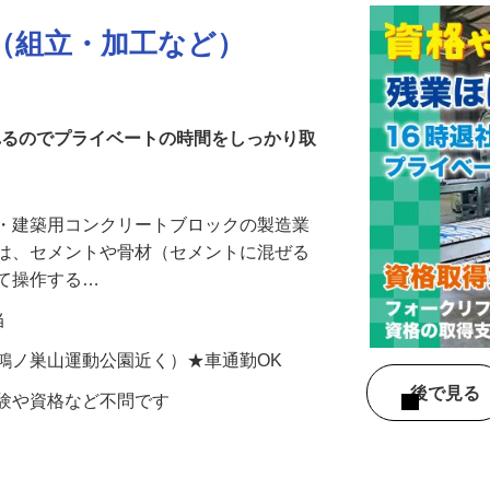
（組立・加工など）
帰れるのでプライベートの時間をしっかり取
造・建築用コンクリートブロックの製造業
には、セメントや骨材（セメントに混ぜる
して操作する…
当
4（鴻ノ巣山運動公園近く）★車通勤OK
後で見
経験や資格など不問です