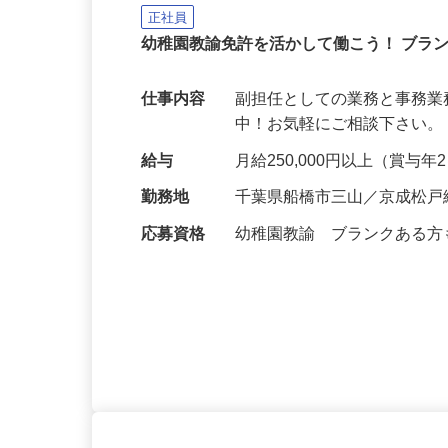
クズオカ人材紹介所
正社員
幼稚園教諭免許を活かして働こう！ ブラ
仕事内容
副担任としての業務と事務業
中！お気軽にご相談下さい。 https://
給与
月給250,000円以上（賞与
勤務地
千葉県船橋市三山／京成松戸
応募資格
幼稚園教諭 ブランクある方