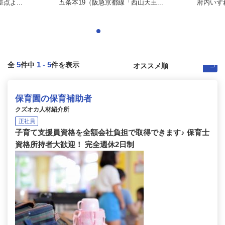
よ...
五条本19（阪急京都線「西山天王...
府内いず
5
1
-
5
全
件中
件を表示
保育園の保育補助者
クズオカ人材紹介所
正社員
子育て支援員資格を全額会社負担で取得できます♪ 保育士
資格所持者大歓迎！ 完全週休2日制