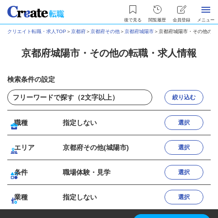
後で見る
閲覧履歴
会員登録
メニュー
クリエイト転職・求人TOP
＞
京都府
＞
京都府その他
＞
京都府城陽市
＞
京都府城陽市・その他の転
京都府城陽市・その他の転職・求人情報
検索条件の設定
絞り込む
職種
指定しない
選択
エリア
京都府その他(城陽市)
選択
条件
職場体験・見学
選択
業種
指定しない
選択