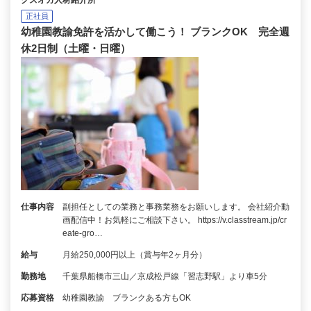
クズオカ人材紹介所
正社員
幼稚園教諭免許を活かして働こう！ ブランクOK 完全週
休2日制（土曜・日曜）
仕事内容
副担任としての業務と事務業務をお願いします。 会社紹介動
画配信中！お気軽にご相談下さい。 https://v.classtream.jp/cr
eate-gro…
給与
月給250,000円以上（賞与年2ヶ月分）
勤務地
千葉県船橋市三山／京成松戸線「習志野駅」より車5分
応募資格
幼稚園教諭 ブランクある方もOK