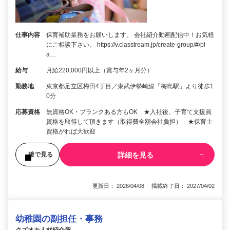
仕事内容
保育補助業務をお願いします。 会社紹介動画配信中！お気軽
にご相談下さい。 https://v.classtream.jp/create-group/#/pl
a…
給与
月給220,000円以上（賞与年2ヶ月分）
勤務地
東京都足立区梅田4丁目／東武伊勢崎線「梅島駅」より徒歩1
0分
応募資格
無資格OK・ブランクある方もOK ★入社後、子育て支援員
資格を取得して頂きます（取得費全額会社負担） ★保育士
資格がれば大歓迎
詳細を見る
後で見る
更新日： 2026/04/08 掲載終了日： 2027/04/02
幼稚園の副担任・事務