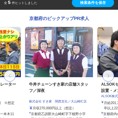
5
検索条件を保存
全
件ヒットしました
京都府のピックアップPR求人
ペレーター
牛丼チェーンすき家の店舗スタッ
ALSO
フ／深夜
設置・メン
ALSOK株
株式会社 すき家 関西支社／大山崎IC店
00円 ※想定
月給201
月収270,000円以上（想定）
卒以上226,
一本木11
京都府乙訓郡大山崎町字下植野小字
京都府内