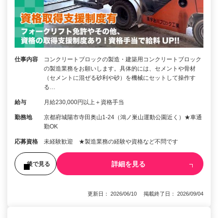
仕事内容
コンクリートブロックの製造・建築用コンクリートブロック
の製造業務をお願いします。具体的には、セメントや骨材
（セメントに混ぜる砂利や砂）を機械にセットして操作す
る…
給与
月給230,000円以上＋資格手当
勤務地
京都府城陽市寺田奥山1-24（鴻ノ巣山運動公園近く）★車通
勤OK
応募資格
未経験歓迎 ★製造業務の経験や資格など不問です
詳細を見る
後で見る
更新日： 2026/06/10 掲載終了日： 2026/09/04