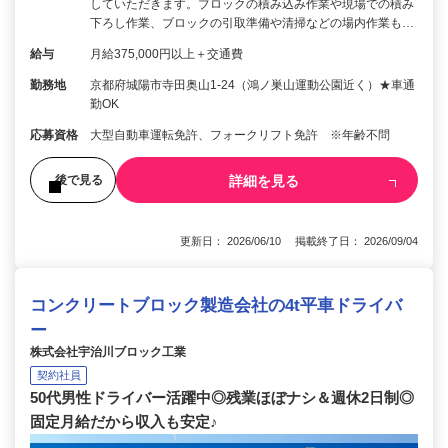
していただきます。ブロックの積み込み作業や現場での積み
下ろし作業、ブロックの引取準備や清掃などの場内作業も…
給与
月給375,000円以上＋交通費
勤務地
京都府城陽市寺田奥山1-24（鴻ノ巣山運動公園近く）★車通
勤OK
応募資格
大型自動車運転免許、フォークリフト免許 ※年齢不問
詳細を見る
後で見る
更新日： 2026/06/10 掲載終了日： 2026/09/04
コンクリートブロック製造会社の4t平車ドライバ
ー
株式会社宇治川ブロック工業
契約社員
50代男性ドライバー活躍中◎残業ほぼナシ＆週休2日制◎
固定月給だから収入も安定♪