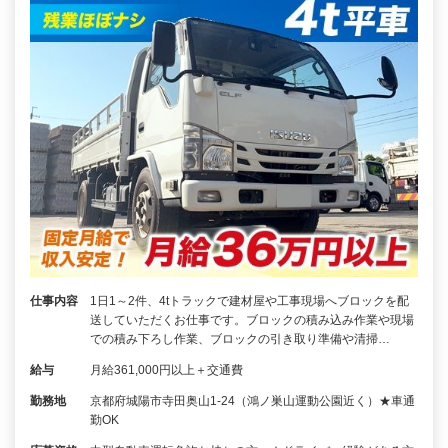
仕事内容
1日1～2件、4tトラックで建材屋や工事現場へブロックを配
送していただくお仕事です。ブロックの積み込み作業や現場
での積み下ろし作業、ブロックの引き取り準備や清掃…
給与
月給361,000円以上＋交通費
勤務地
京都府城陽市寺田奥山1-24（鴻ノ巣山運動公園近く）★車通
勤OK