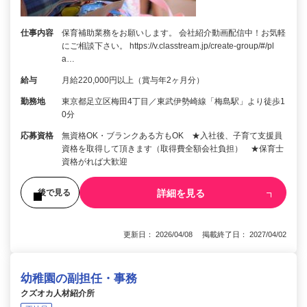
仕事内容
保育補助業務をお願いします。 会社紹介動画配信中！お気軽
にご相談下さい。 https://v.classtream.jp/create-group/#/pl
a…
給与
月給220,000円以上（賞与年2ヶ月分）
勤務地
東京都足立区梅田4丁目／東武伊勢崎線「梅島駅」より徒歩1
0分
応募資格
無資格OK・ブランクある方もOK ★入社後、子育て支援員
資格を取得して頂きます（取得費全額会社負担） ★保育士
資格がれば大歓迎
詳細を見る
後で見る
更新日： 2026/04/08 掲載終了日： 2027/04/02
幼稚園の副担任・事務
クズオカ人材紹介所