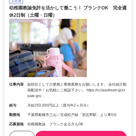
正社員
幼稚園教諭免許を活かして働こう！ ブランクOK 完全週
休2日制（土曜・日曜）
仕事内容
副担任としての業務と事務業務をお願いします。 会社紹介動
画配信中！お気軽にご相談下さい。 https://v.classtream.jp/cr
eate-gro…
給与
月給250,000円以上（賞与年2ヶ月分）
勤務地
千葉県船橋市三山／京成松戸線「習志野駅」より車5分
応募資格
幼稚園教諭 ブランクある方もOK