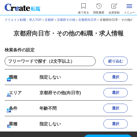
後で見る
閲覧履歴
会員登録
メニュー
クリエイト転職・求人TOP
＞
京都府
＞
京都府その他
＞
京都府向日市
＞
京都府向日市・その他の転
京都府向日市・その他の転職・求人情報
検索条件の設定
絞り込む
職種
指定しない
選択
エリア
京都府その他(向日市)
選択
条件
年齢不問
選択
業種
指定しない
選択