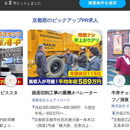
2
検索条件を保存
全
件ヒットしました
京都府のピックアップPR求人
ービススタ
路面切削工事の重機オペレーター
牛丼チェ
フ／深夜
有限会社エムアイロード
株式会社 
月給300,000円〜400,000円 ※想定
年収／450万円〜...
月収27
代町48番
京都府京都市伏見区横大路一本木11
京都府乙
より...
（国道1号線「横大路」交差点よ...
五条本19