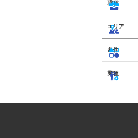
職種
エリア
条件
業種