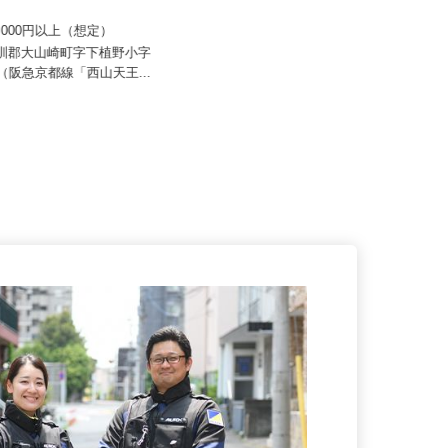
 すき家 関西支社／大山崎IC
株式会社マルノウチ 京都営業所
70,000円以上（想定）
月給300,000円以上（諸手当含む）
乙訓郡大山崎町字下植野小字
京都府京都市伏見区横大路龍ケ池43
19（阪急京都線「西山天王...
-1（京阪「淀駅」より徒歩約2...