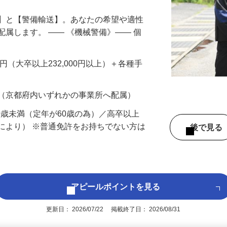
備】と【警備輸送】。あなたの希望や適性
配属します。 ―― 《機械警備》―― 個
…
200円（大卒以上232,000円以上）＋各種手
 （京都府内いずれかの事業所へ配属）
60歳未満（定年が60歳の為）／高卒以上
により） ※普通免許をお持ちでない方は
後で見
アピールポイントを見る