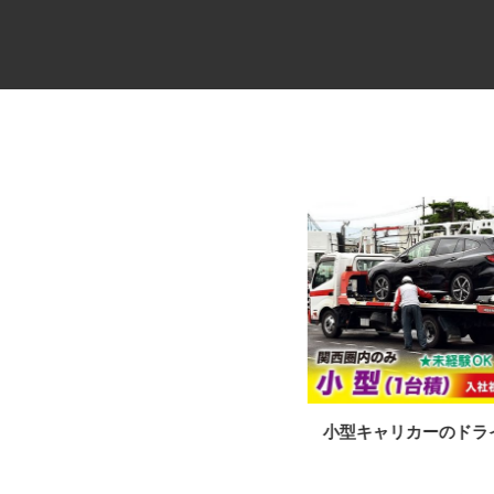
牛丼チェーンすき家の店舗スタ
小型キャリカーのド
ッフ／深夜