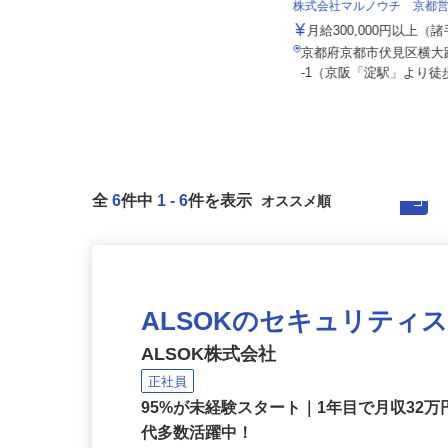
株式会社 すき家 関西支社／大山崎IC
店
株式会社マルノウチ 京都
月収270,000円以上（想定）
月給300,000円以上
京都府乙訓郡大山崎町字下植野小字
京都府京都市伏見区横大
五条本19（阪急京都線「西山天王...
-1（京阪「淀駅」より徒歩
全
6
件中
1
-
6
件を表示
ALSOKのセキュリティ
ALSOK株式会社
正社員
95%が未経験スタート｜1年目で月収32万