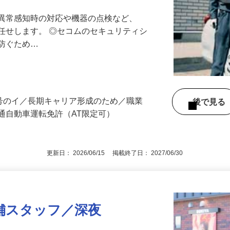
最長10連休／福利厚生充実／平均年収600
る異常感知時の対応や機器の点検など、
任せします。 ◎セコムのセキュリティシ
に防ぐため…
3号のイ／長期キャリア形成のため／職業
後で見
通自動車運転免許（AT限定可）
更新日： 2026/06/15 掲載終了日： 2027/06/30