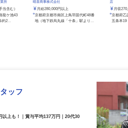
株式会社
営業所
晴喜商事株式会社
店
（諸手当含む）
月給280,000円以上
月収2
路龍ケ池43
京都府京都市南区上鳥羽苗代町48番
京都府
約2...
地（地下鉄烏丸線「十条」駅より...
五条本
スタッフ
円以上も！｜賞与平均137万円｜20代30