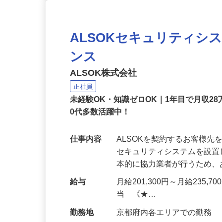
ALSOKセキュリティシ
ンス
ALSOK株式会社
正社員
未経験OK・知識ゼロOK｜1年目で月収28
0代多数活躍中！
仕事内容
ALSOKを契約するお客様
セキュリティシステムを設
本的に協力業者が行うため
給与
月給201,300円～月給235,
当 《★…