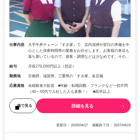
仕事内容
大手牛丼チェーン『すき家』で、店内清掃や翌日の準備を中
心とした深夜時間帯の業務をお任せします。お客様の来店も
落ち着いているので、接客・調理などは少なめです。その…
給与
月収270,000円以上（想定）
勤務地
京都府、滋賀県、三重県の「すき家」各店舗
応募資格
未経験者大歓迎 ■年齢・転職回数・ブランクなど一切不問
（40～50代で入社した人も多数！） ■高卒以上
詳細を見る
後で見る
更新日： 2026/04/17 掲載終了日： 2027/04/23