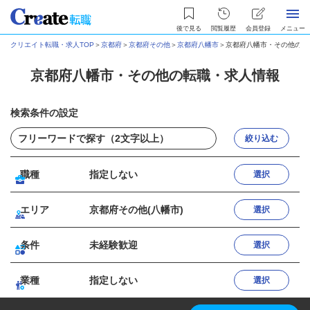
後で見る
閲覧履歴
会員登録
メニュー
クリエイト転職・求人TOP
＞
京都府
＞
京都府その他
＞
京都府八幡市
＞
京都府八幡市・その他の転
京都府八幡市・その他の転職・求人情報
検索条件の設定
絞り込む
職種
指定しない
選択
エリア
京都府その他(八幡市)
選択
条件
未経験歓迎
選択
業種
指定しない
選択