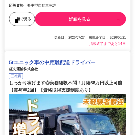
応募資格
要中型自動車免許
詳細を見る
後で見る
更新日： 2026/07/27 掲載終了日： 2026/08/21
掲載終了まであと14日
5tユニック車の中距離配送ドライバー
紅丸運輸株式会社
正社員
しっかり稼げます◎実務経験不問！月給36万円以上可能
【賞与年2回】【資格取得支援制度あり】