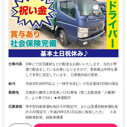
仕事内容
2t車にて住宅建材などの配送をお願いいたします。当社が専
属で配送をしている仕事になりますので、業務量は年間を通
して非常に安定しています。 ◎業務内容の変更…
給与
月給300,000円以上（一律手当含む）※完全週休2日制の場合
勤務地
京都府八幡市上奈良南ノ口41番地（第二京阪道路「八幡東I
C」より車で2分）★車通勤可
応募資格
準中型自動車運転免許※AT限定可、または普通自動車運転免
許※AT限定可（平成29年3月1日以前に取得した方） ※未
経験者歓迎、経験者優遇