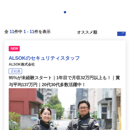
11
1
-
11
全
件中
件を表示
NEW
ALSOKのセキュリティスタッフ
ALSOK株式会社
正社員
95%が未経験スタート｜1年目で月収32万円以上も！｜賞
与平均137万円｜20代30代多数活躍中！