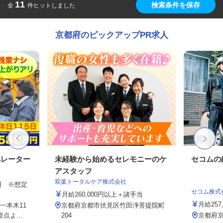
11
検索条件を保存
全
件ヒットしました
京都府のピックアップPR求人
ペレーター
未経験から始めるセレモニーのケ
セコムの
アスタッフ
双葉トータルケア株式会社
00円 ※想定
セコム株式
月給260,000円以上＋諸手当
月給257
一本木11
京都府京都市伏見区竹田浄菩提院町
よ...
204
京都府