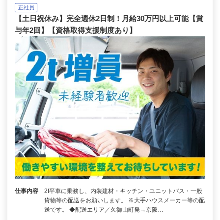
正社員
【土日祝休み】完全週休2日制！月給30万円以上可能【賞
与年2回】【資格取得支援制度あり】
仕事内容
2t平車に乗務し、内装建材・キッチン・ユニットバス・一般
貨物等の配送をお願いします。 ※大手ハウスメーカー等の配
送です。 ◆配送エリア／久御山町発→京阪…