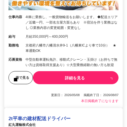
仕事内容
4t車に乗務し、一般貨物輸送をお願いします。 ◆配送エリア
／近畿一円、一部名古屋方面もあり ※宿泊を伴う業務はな
し ◎業務内容の変更範囲：変更なし
給与
月給350,000円～400,000円
勤務地
京都府八幡市八幡清水井9-1（八幡東ICより車で10分） ★
車通勤OK
応募資格
中型自動車運転免許、移動式クレーン・玉掛け（お持ちで無
い方は資格取得支援あり）☆大型乗務経験の無い方も歓迎
詳細を見る
後で見る
更新日： 2026/05/08 掲載終了日： 2026/08/07
本日掲載終了になります
2t平車の建材配送ドライバー
紅丸運輸株式会社