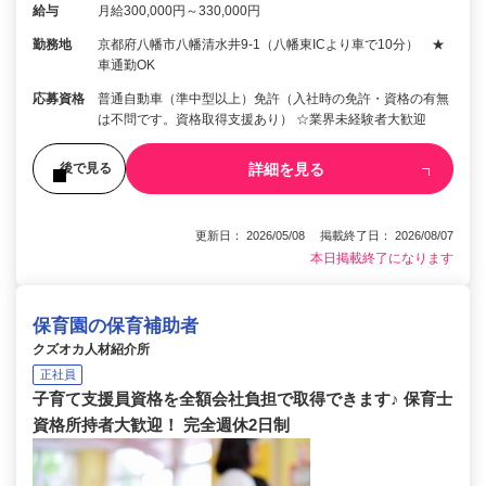
給与
月給300,000円～330,000円
勤務地
京都府八幡市八幡清水井9-1（八幡東ICより車で10分） ★
車通勤OK
応募資格
普通自動車（準中型以上）免許（入社時の免許・資格の有無
は不問です。資格取得支援あり） ☆業界未経験者大歓迎
詳細を見る
後で見る
更新日： 2026/05/08 掲載終了日： 2026/08/07
本日掲載終了になります
保育園の保育補助者
クズオカ人材紹介所
正社員
子育て支援員資格を全額会社負担で取得できます♪ 保育士
資格所持者大歓迎！ 完全週休2日制