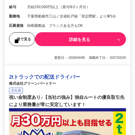
給与
月給250,000円以上（賞与年2ヶ月分）
勤務地
千葉県船橋市三山／京成松戸線「習志野駅」より車5分
応募資格
幼稚園教諭 ブランクある方もOK
詳細を見る
後で見る
更新日： 2026/04/08 掲載終了日： 2027/03/26
2tトラックでの配送ドライバー
株式会社グリーンパートナー
正社員
祝い金制度あり♪【当社の強み】独自ルートの優良取引先
により業務量が常に安定しています！