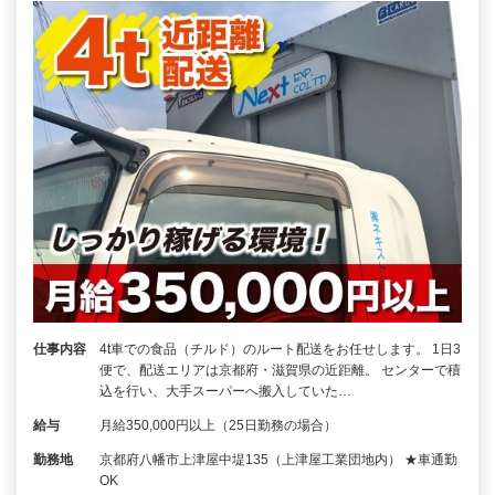
仕事内容
4t車での食品（チルド）のルート配送をお任せします。 1日3
便で、配送エリアは京都府・滋賀県の近距離。 センターで積
込を行い、大手スーパーへ搬入していた…
給与
月給350,000円以上（25日勤務の場合）
勤務地
京都府八幡市上津屋中堤135（上津屋工業団地内） ★車通勤
OK