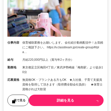
仕事内容
保育補助業務をお願いします。 会社紹介動画配信中！お気軽
にご相談下さい。 https://v.classtream.jp/create-group/#/pl
a…
給与
月給220,000円以上（賞与年2ヶ月分）
勤務地
東京都足立区梅田4丁目／東武伊勢崎線「梅島駅」より徒歩1
0分
応募資格
無資格OK・ブランクある方もOK ★入社後、子育て支援員
資格を取得して頂きます（取得費全額会社負担） ★保育士
資格がれば大歓迎
詳細を見る
後で見る