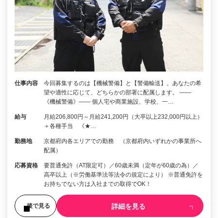
仕事内容
今回募集するのは【機械警備】と【警備輸送】。あなたの希
望や適性に応じて、どちらかの部署に配属します。 ――
《機械警備》―― 個人宅や商業施設、学校、一…
給与
月給206,800円～月給241,200円（大卒以上232,000円以上）
＋各種手当 《★…
勤務地
京都府内各エリアでの勤務 （京都府内いずれかの事業所へ
配属）
応募資格
要普通免許（AT限定可）／60歳未満（定年が60歳の為）／
高卒以上（※労働基準法等法令の規定により） ※普通免許を
お持ちでない方は入社までの取得でOK！
詳細を見る
後で見る