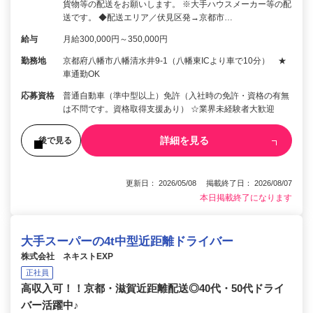
貨物等の配送をお願いします。 ※大手ハウスメーカー等の配
送です。 ◆配送エリア／伏見区発→京都市…
給与
月給300,000円～350,000円
勤務地
京都府八幡市八幡清水井9-1（八幡東ICより車で10分） ★
車通勤OK
応募資格
普通自動車（準中型以上）免許（入社時の免許・資格の有無
は不問です。資格取得支援あり） ☆業界未経験者大歓迎
詳細を見る
後で見る
更新日： 2026/05/08 掲載終了日： 2026/08/07
本日掲載終了になります
大手スーパーの4t中型近距離ドライバー
株式会社 ネキストEXP
正社員
高収入可！！京都・滋賀近距離配送◎40代・50代ドライ
バー活躍中♪