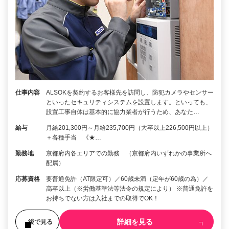
仕事内容
ALSOKを契約するお客様先を訪問し、防犯カメラやセンサー
といったセキュリティシステムを設置します。といっても、
設置工事自体は基本的に協力業者が行うため、あなた…
給与
月給201,300円～月給235,700円（大卒以上226,500円以上）
＋各種手当 《★…
勤務地
京都府内各エリアでの勤務 （京都府内いずれかの事業所へ
配属）
応募資格
要普通免許（AT限定可）／60歳未満（定年が60歳の為）／
高卒以上（※労働基準法等法令の規定により） ※普通免許を
お持ちでない方は入社までの取得でOK！
詳細を見る
後で見る