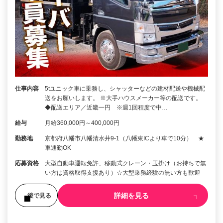
仕事内容
5tユニック車に乗務し、シャッターなどの建材配送や機械配
送をお願いします。 ※大手ハウスメーカー等の配送です。
◆配送エリア／近畿一円 ※週1回程度で中…
給与
月給360,000円～400,000円
勤務地
京都府八幡市八幡清水井9-1（八幡東ICより車で10分） ★
車通勤OK
応募資格
大型自動車運転免許、移動式クレーン・玉掛け（お持ちで無
い方は資格取得支援あり）☆大型乗務経験の無い方も歓迎
詳細を見る
後で見る