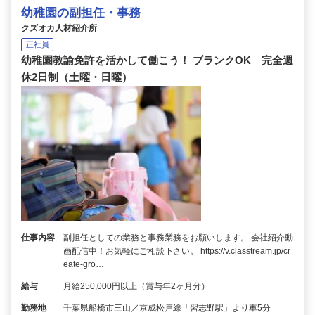
幼稚園の副担任・事務
クズオカ人材紹介所
正社員
幼稚園教諭免許を活かして働こう！ ブランクOK 完全週
休2日制（土曜・日曜）
仕事内容
副担任としての業務と事務業務をお願いします。 会社紹介動
画配信中！お気軽にご相談下さい。 https://v.classtream.jp/cr
eate-gro…
給与
月給250,000円以上（賞与年2ヶ月分）
勤務地
千葉県船橋市三山／京成松戸線「習志野駅」より車5分