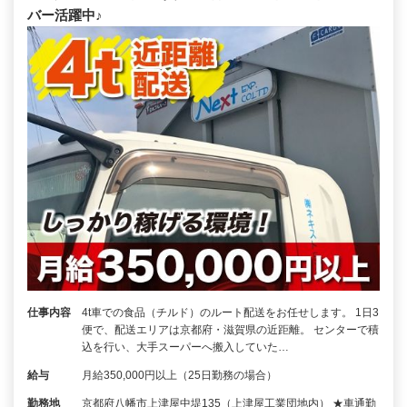
バー活躍中♪
仕事内容
4t車での食品（チルド）のルート配送をお任せします。 1日3
便で、配送エリアは京都府・滋賀県の近距離。 センターで積
込を行い、大手スーパーへ搬入していた…
給与
月給350,000円以上（25日勤務の場合）
勤務地
京都府八幡市上津屋中堤135（上津屋工業団地内） ★車通勤