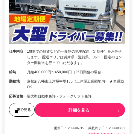
仕事内容
10t車での雑貨などの一般物の地場配送（定期便）をお任せ
します。 配送エリアは兵庫県・滋賀県。 ルート固定のセン
ター間輸送を行っていただきます。 …
給与
月給400,000円〜450,000円（25日勤務の場合）
勤務地
京都府八幡市上津屋中堤135（上津屋工業団地内） ★車通勤
OK
応募資格
要大型自動車免許・フォークリフト免許
詳細を見る
後で見る
更新日： 2026/07/15 掲載終了日： 2026/08/21