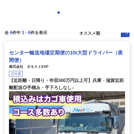
6
1
-
6
全
件中
件を表示
センター輸送地場定期便の10t大型ドライバー（夜
間便）
株式会社 ネキストEXP
正社員
【近距離・日帰り・年収500万円以上可】兵庫・滋賀近距
離配送◎手積み・手下ろしなし♪