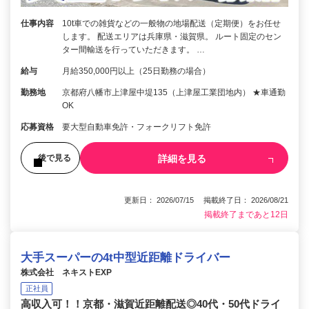
仕事内容
10t車での雑貨などの一般物の地場配送（定期便）をお任せ
します。 配送エリアは兵庫県・滋賀県。 ルート固定のセン
ター間輸送を行っていただきます。 …
給与
月給350,000円以上（25日勤務の場合）
勤務地
京都府八幡市上津屋中堤135（上津屋工業団地内） ★車通勤
OK
応募資格
要大型自動車免許・フォークリフト免許
詳細を見る
後で見る
更新日： 2026/07/15 掲載終了日： 2026/08/21
掲載終了まであと12日
大手スーパーの4t中型近距離ドライバー
株式会社 ネキストEXP
正社員
高収入可！！京都・滋賀近距離配送◎40代・50代ドライ