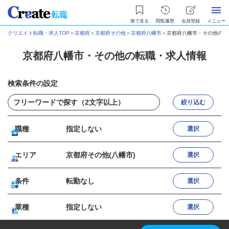
後で見る
閲覧履歴
会員登録
メニュー
クリエイト転職・求人TOP
＞
京都府
＞
京都府その他
＞
京都府八幡市
＞
京都府八幡市・その他の転
京都府八幡市・その他の転職・求人情報
検索条件の設定
絞り込む
職種
指定しない
選択
エリア
京都府その他(八幡市)
選択
条件
転勤なし
選択
業種
指定しない
選択