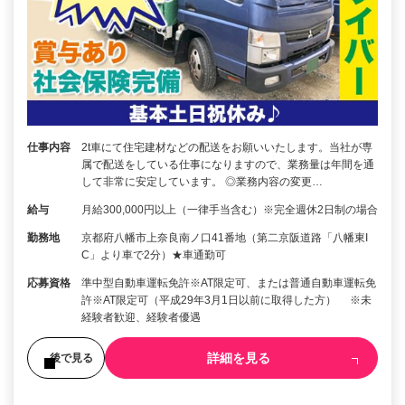
仕事内容
2t車にて住宅建材などの配送をお願いいたします。当社が専
属で配送をしている仕事になりますので、業務量は年間を通
して非常に安定しています。 ◎業務内容の変更…
給与
月給300,000円以上（一律手当含む）※完全週休2日制の場合
勤務地
京都府八幡市上奈良南ノ口41番地（第二京阪道路「八幡東I
C」より車で2分）★車通勤可
応募資格
準中型自動車運転免許※AT限定可、または普通自動車運転免
許※AT限定可（平成29年3月1日以前に取得した方） ※未
経験者歓迎、経験者優遇
詳細を見る
後で見る