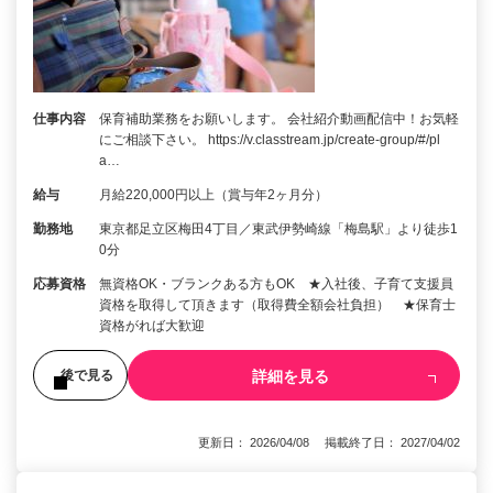
仕事内容
保育補助業務をお願いします。 会社紹介動画配信中！お気軽
にご相談下さい。 https://v.classtream.jp/create-group/#/pl
a…
給与
月給220,000円以上（賞与年2ヶ月分）
勤務地
東京都足立区梅田4丁目／東武伊勢崎線「梅島駅」より徒歩1
0分
応募資格
無資格OK・ブランクある方もOK ★入社後、子育て支援員
資格を取得して頂きます（取得費全額会社負担） ★保育士
資格がれば大歓迎
詳細を見る
後で見る
更新日： 2026/04/08 掲載終了日： 2027/04/02