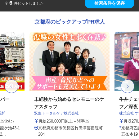
6
検索条件を保存
全
件ヒットしました
京都府のピックアップPR求人
イバー
未経験から始めるセレモニーのケ
牛丼チェ
アスタッフ
フ／深夜
業所
双葉トータルケア株式会社
株式会社 
手当含む）
月給260,000円以上＋諸手当
月収27
ケ池43-1
京都府京都市伏見区竹田浄菩提院町
京都府乙
..
204
五条本19