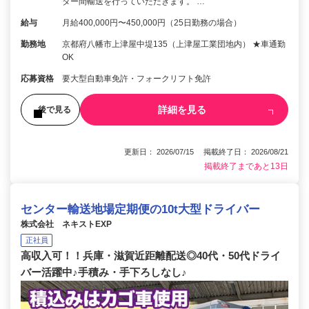
ター間輸送を行っていただきます。 …
給与
月給400,000円〜450,000円（25日勤務の場合）
勤務地
京都府八幡市上津屋中堤135（上津屋工業団地内） ★車通勤
OK
応募資格
要大型自動車免許・フォークリフト免許
詳細を見る
後で見る
更新日： 2026/07/15 掲載終了日： 2026/08/21
掲載終了まであと13日
センター輸送地場定期便の10t大型ドライバー
株式会社 ネキストEXP
正社員
高収入可！！兵庫・滋賀近距離配送◎40代・50代ドライ
バー活躍中♪手積み・手下ろしなし♪