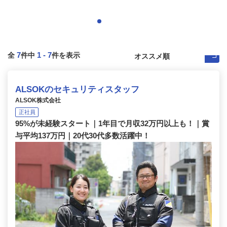
7
1
-
7
全
件中
件を表示
ALSOKのセキュリティスタッフ
ALSOK株式会社
正社員
95%が未経験スタート｜1年目で月収32万円以上も！｜賞
与平均137万円｜20代30代多数活躍中！