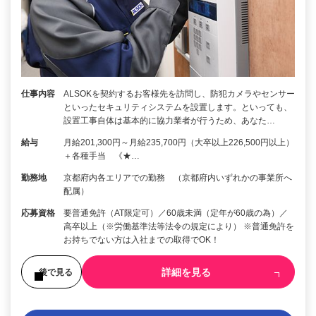
仕事内容
ALSOKを契約するお客様先を訪問し、防犯カメラやセンサー
といったセキュリティシステムを設置します。といっても、
設置工事自体は基本的に協力業者が行うため、あなた…
給与
月給201,300円～月給235,700円（大卒以上226,500円以上）
＋各種手当 《★…
勤務地
京都府内各エリアでの勤務 （京都府内いずれかの事業所へ
配属）
応募資格
要普通免許（AT限定可）／60歳未満（定年が60歳の為）／
高卒以上（※労働基準法等法令の規定により） ※普通免許を
お持ちでない方は入社までの取得でOK！
詳細を見る
後で見る