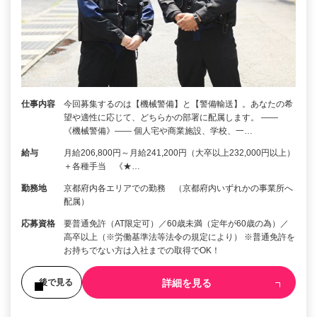
仕事内容
今回募集するのは【機械警備】と【警備輸送】。あなたの希
望や適性に応じて、どちらかの部署に配属します。 ――
《機械警備》―― 個人宅や商業施設、学校、一…
給与
月給206,800円～月給241,200円（大卒以上232,000円以上）
＋各種手当 《★…
勤務地
京都府内各エリアでの勤務 （京都府内いずれかの事業所へ
配属）
応募資格
要普通免許（AT限定可）／60歳未満（定年が60歳の為）／
高卒以上（※労働基準法等法令の規定により） ※普通免許を
お持ちでない方は入社までの取得でOK！
詳細を見る
後で見る