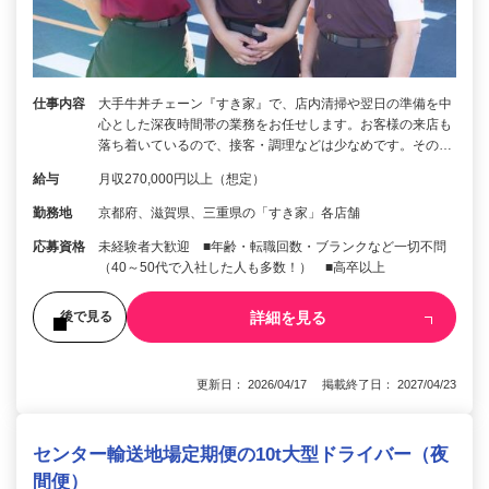
仕事内容
大手牛丼チェーン『すき家』で、店内清掃や翌日の準備を中
心とした深夜時間帯の業務をお任せします。お客様の来店も
落ち着いているので、接客・調理などは少なめです。その…
給与
月収270,000円以上（想定）
勤務地
京都府、滋賀県、三重県の「すき家」各店舗
応募資格
未経験者大歓迎 ■年齢・転職回数・ブランクなど一切不問
（40～50代で入社した人も多数！） ■高卒以上
詳細を見る
後で見る
更新日： 2026/04/17 掲載終了日： 2027/04/23
センター輸送地場定期便の10t大型ドライバー（夜
間便）