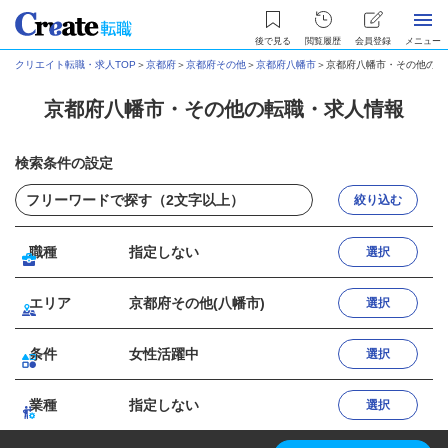
後で見る
閲覧履歴
会員登録
メニュー
クリエイト転職・求人TOP
＞
京都府
＞
京都府その他
＞
京都府八幡市
＞
京都府八幡市・その他の転
京都府八幡市・その他の転職・求人情報
検索条件の設定
絞り込む
職種
指定しない
選択
エリア
京都府その他(八幡市)
選択
条件
女性活躍中
選択
業種
指定しない
選択