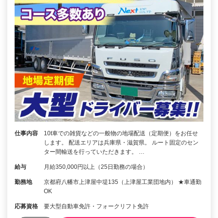
仕事内容
10t車での雑貨などの一般物の地場配送（定期便）をお任せ
します。 配送エリアは兵庫県・滋賀県。 ルート固定のセン
ター間輸送を行っていただきます。 …
給与
月給350,000円以上（25日勤務の場合）
勤務地
京都府八幡市上津屋中堤135（上津屋工業団地内） ★車通勤
OK
応募資格
要大型自動車免許・フォークリフト免許