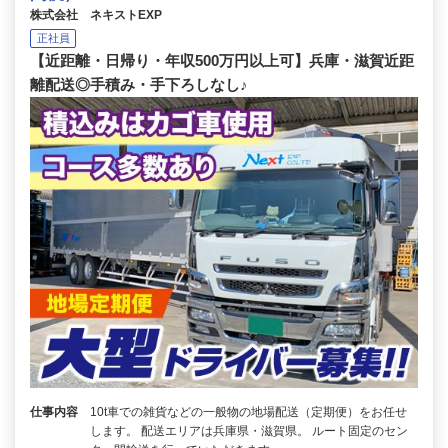
株式会社 ネキストEXP
正社員
【近距離・日帰り・年収500万円以上可】兵庫・滋賀近距
離配送◎手積み・手下ろしなし♪
仕事内容
10t車での雑貨などの一般物の地場配送（定期便）をお任せ
します。 配送エリアは兵庫県・滋賀県。 ルート固定のセン