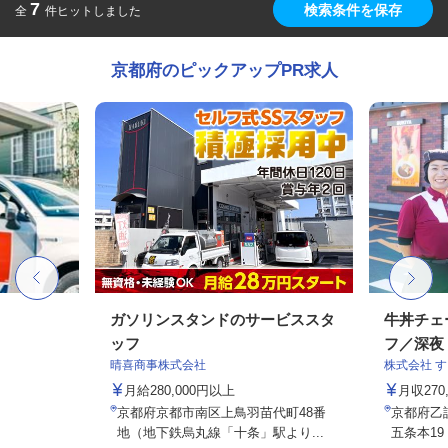
7
検索条件を保存
全
件ヒットしました
京都府のピックアップPR求人
ガソリンスタンドのサービススタ
牛丼チェ
ッフ
フ／深夜
晴喜商事株式会社
株式会社 
月給280,000円以上
月収27
京都府京都市南区上鳥羽苗代町48番
京都府乙
地（地下鉄烏丸線「十条」駅より...
五条本19