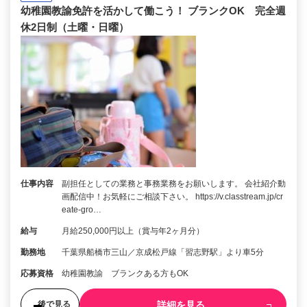
幼稚園教諭免許を活かして働こう！ ブランクOK 完全週
休2日制（土曜・日曜）
仕事内容
副担任としての業務と事務業務をお願いします。 会社紹介動
画配信中！お気軽にご相談下さい。 https://v.classtream.jp/cr
eate-gro…
給与
月給250,000円以上（賞与年2ヶ月分）
勤務地
千葉県船橋市三山／京成松戸線「習志野駅」より車5分
応募資格
幼稚園教諭 ブランクある方もOK
詳細を見る
後で見る