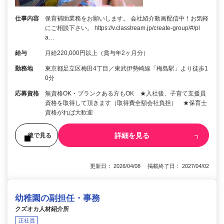
仕事内容
保育補助業務をお願いします。 会社紹介動画配信中！お気軽
にご相談下さい。 https://v.classtream.jp/create-group/#/pl
a…
給与
月給220,000円以上（賞与年2ヶ月分）
勤務地
東京都足立区梅田4丁目／東武伊勢崎線「梅島駅」より徒歩1
0分
応募資格
無資格OK・ブランクある方もOK ★入社後、子育て支援員
資格を取得して頂きます（取得費全額会社負担） ★保育士
資格がれば大歓迎
詳細を見る
後で見る
更新日： 2026/04/08 掲載終了日： 2027/04/02
幼稚園の副担任・事務
クズオカ人材紹介所
正社員