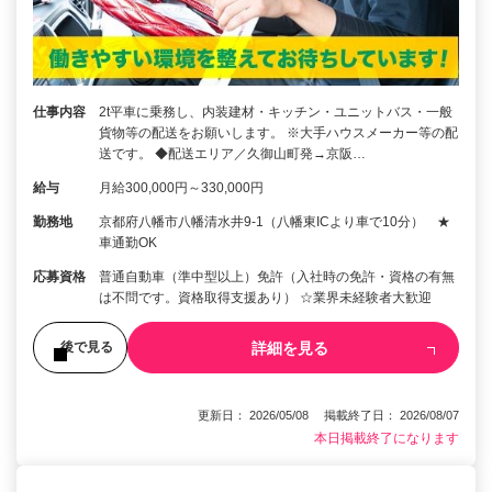
仕事内容
2t平車に乗務し、内装建材・キッチン・ユニットバス・一般
貨物等の配送をお願いします。 ※大手ハウスメーカー等の配
送です。 ◆配送エリア／久御山町発→京阪…
給与
月給300,000円～330,000円
勤務地
京都府八幡市八幡清水井9-1（八幡東ICより車で10分） ★
車通勤OK
応募資格
普通自動車（準中型以上）免許（入社時の免許・資格の有無
は不問です。資格取得支援あり） ☆業界未経験者大歓迎
詳細を見る
後で見る
更新日： 2026/05/08 掲載終了日： 2026/08/07
本日掲載終了になります