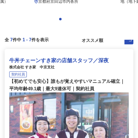
属）
京都府京田辺市内各所
地（地下
7
1
-
7
全
件中
件を表示
牛丼チェーンすき家の店舗スタッフ／深夜
株式会社 すき家 中京支社
契約社員
【初めてでも安心】誰もが覚えやすいマニュアル確立｜
平均年齢49.1歳｜最大9連休可｜契約社員