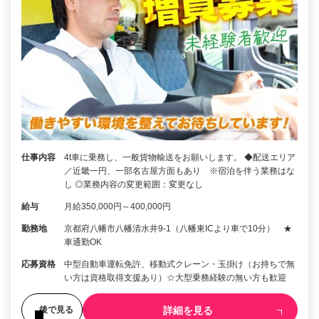
仕事内容
4t車に乗務し、一般貨物輸送をお願いします。 ◆配送エリア
／近畿一円、一部名古屋方面もあり ※宿泊を伴う業務はな
し ◎業務内容の変更範囲：変更なし
給与
月給350,000円～400,000円
勤務地
京都府八幡市八幡清水井9-1（八幡東ICより車で10分） ★
車通勤OK
応募資格
中型自動車運転免許、移動式クレーン・玉掛け（お持ちで無
い方は資格取得支援あり）☆大型乗務経験の無い方も歓迎
詳細を見る
後で見る