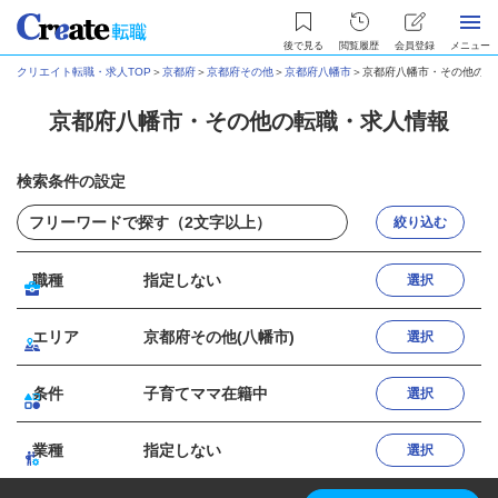
後で見る
閲覧履歴
会員登録
メニュー
クリエイト転職・求人TOP
＞
京都府
＞
京都府その他
＞
京都府八幡市
＞
京都府八幡市・その他の転
京都府八幡市・その他の転職・求人情報
検索条件の設定
絞り込む
職種
指定しない
選択
エリア
京都府その他(八幡市)
選択
条件
子育てママ在籍中
選択
業種
指定しない
選択