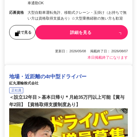
車通勤OK
応募資格
大型自動車運転免許、移動式クレーン・玉掛け（お持ちで無
い方は資格取得支援あり）☆大型乗務経験の無い方も歓迎
詳細を見る
後で見る
更新日： 2026/05/08 掲載終了日： 2026/08/07
本日掲載終了になります
地場・近距離の4t中型ドライバー
紅丸運輸株式会社
正社員
＜設立12年目＞基本日帰り＊月給35万円以上可能【賞与
年2回】【資格取得支援制度あり】