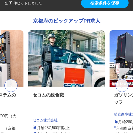
7
検索条件を保存
全
件ヒットしました
京都府のピックアップPR求人
ステムの
セコムの総合職
ガソリン
ッフ
晴喜商事株
,700円（大
セコム株式会社
月給280
月給257,500円以上
 （京都
京都府京