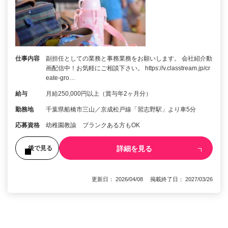
仕事内容
副担任としての業務と事務業務をお願いします。 会社紹介動
画配信中！お気軽にご相談下さい。 https://v.classtream.jp/cr
eate-gro…
給与
月給250,000円以上（賞与年2ヶ月分）
勤務地
千葉県船橋市三山／京成松戸線「習志野駅」より車5分
応募資格
幼稚園教諭 ブランクある方もOK
詳細を見る
後で見る
更新日： 2026/04/08 掲載終了日： 2027/03/26
1