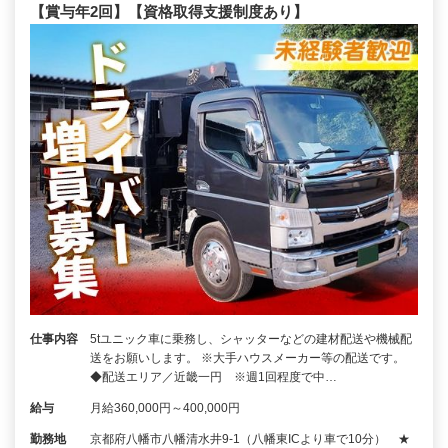
【賞与年2回】【資格取得支援制度あり】
仕事内容
5tユニック車に乗務し、シャッターなどの建材配送や機械配
送をお願いします。 ※大手ハウスメーカー等の配送です。
◆配送エリア／近畿一円 ※週1回程度で中…
給与
月給360,000円～400,000円
勤務地
京都府八幡市八幡清水井9-1（八幡東ICより車で10分） ★