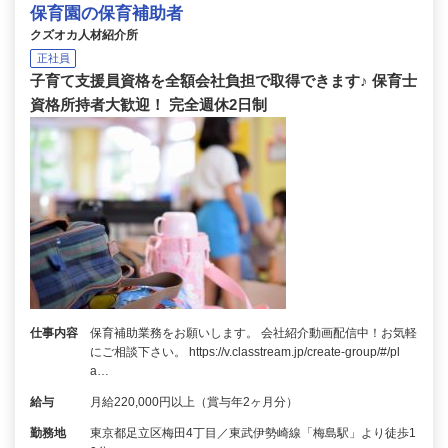
保育園の保育補助者
クズオカ人材紹介所
正社員
子育て支援員資格を全額会社負担で取得できます♪ 保育士
資格所持者大歓迎！ 完全週休2日制
仕事内容
保育補助業務をお願いします。 会社紹介動画配信中！お気軽
にご相談下さい。 https://v.classtream.jp/create-group/#/pl
a…
給与
月給220,000円以上（賞与年2ヶ月分）
勤務地
東京都足立区梅田4丁目／東武伊勢崎線「梅島駅」より徒歩1