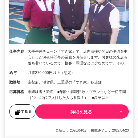
仕事内容
大手牛丼チェーン『すき家』で、店内清掃や翌日の準備を中
心とした深夜時間帯の業務をお任せします。お客様の来店も
落ち着いているので、接客・調理などは少なめです。その…
給与
月収270,000円以上（想定）
勤務地
京都府、滋賀県、三重県の「すき家」各店舗
応募資格
未経験者大歓迎 ■年齢・転職回数・ブランクなど一切不問
（40～50代で入社した人も多数！） ■高卒以上
詳細を見る
後で見る
更新日： 2026/04/17 掲載終了日： 2027/04/23