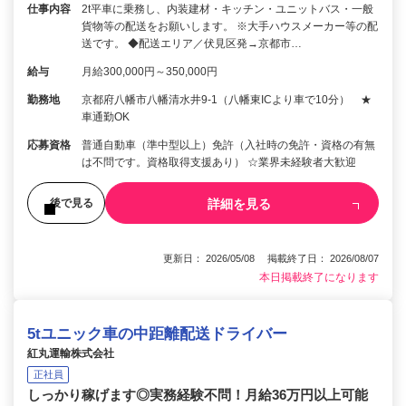
仕事内容
2t平車に乗務し、内装建材・キッチン・ユニットバス・一般
貨物等の配送をお願いします。 ※大手ハウスメーカー等の配
送です。 ◆配送エリア／伏見区発→京都市…
給与
月給300,000円～350,000円
勤務地
京都府八幡市八幡清水井9-1（八幡東ICより車で10分） ★
車通勤OK
応募資格
普通自動車（準中型以上）免許（入社時の免許・資格の有無
は不問です。資格取得支援あり） ☆業界未経験者大歓迎
詳細を見る
後で見る
更新日： 2026/05/08 掲載終了日： 2026/08/07
本日掲載終了になります
5tユニック車の中距離配送ドライバー
紅丸運輸株式会社
正社員
しっかり稼げます◎実務経験不問！月給36万円以上可能