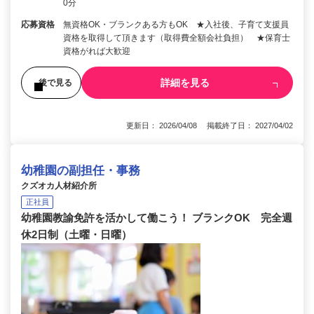
0分
応募資格
無資格OK・ブランクある方もOK ★入社後、子育て支援員
資格を取得して頂きます（取得費全額会社負担） ★保育士
資格がれば大歓迎
詳細を見る
後で見る
更新日： 2026/04/08 掲載終了日： 2027/04/02
幼稚園の副担任・事務
クズオカ人材紹介所
正社員
幼稚園教諭免許を活かして働こう！ ブランクOK 完全週
休2日制（土曜・日曜）