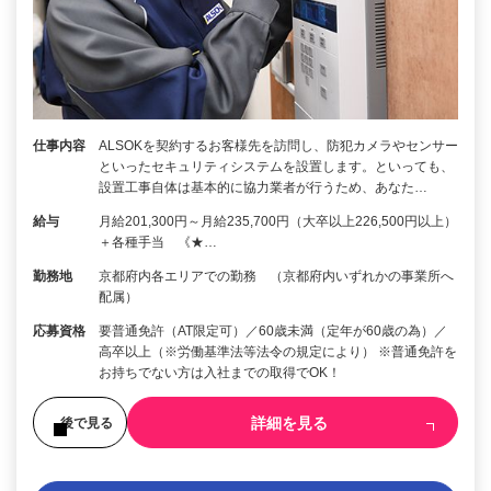
仕事内容
ALSOKを契約するお客様先を訪問し、防犯カメラやセンサー
といったセキュリティシステムを設置します。といっても、
設置工事自体は基本的に協力業者が行うため、あなた…
給与
月給201,300円～月給235,700円（大卒以上226,500円以上）
＋各種手当 《★…
勤務地
京都府内各エリアでの勤務 （京都府内いずれかの事業所へ
配属）
応募資格
要普通免許（AT限定可）／60歳未満（定年が60歳の為）／
高卒以上（※労働基準法等法令の規定により） ※普通免許を
お持ちでない方は入社までの取得でOK！
詳細を見る
後で見る