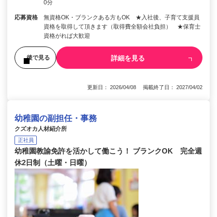
0分
応募資格
無資格OK・ブランクある方もOK ★入社後、子育て支援員
資格を取得して頂きます（取得費全額会社負担） ★保育士
資格がれば大歓迎
詳細を見る
後で見る
更新日： 2026/04/08 掲載終了日： 2027/04/02
幼稚園の副担任・事務
クズオカ人材紹介所
正社員
幼稚園教諭免許を活かして働こう！ ブランクOK 完全週
休2日制（土曜・日曜）