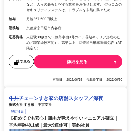
など、人々の暮らしを守る業務をお任せします。 ◎セコムの
セキュリティシステムは、トラブルを未然に防ぐため…
給与
月給257,500円以上
勤務地
京都府京田辺市内各所
応募資格
未経験39歳まで（例外事由3号のイ／長期キャリア形成のた
め／職業経験不問）、高卒以上 ◎普通自動車運転免許（AT
限定可）
詳細を見る
後で見る
更新日： 2026/06/15 掲載終了日： 2027/06/30
牛丼チェーンすき家の店舗スタッフ／深夜
株式会社 すき家 中京支社
契約社員
【初めてでも安心】誰もが覚えやすいマニュアル確立｜
平均年齢49.1歳｜最大9連休可｜契約社員