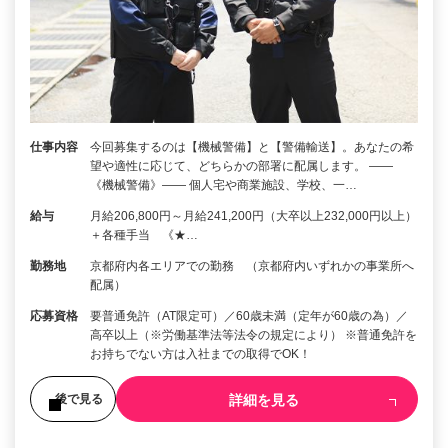
仕事内容
今回募集するのは【機械警備】と【警備輸送】。あなたの希
望や適性に応じて、どちらかの部署に配属します。 ――
《機械警備》―― 個人宅や商業施設、学校、一…
給与
月給206,800円～月給241,200円（大卒以上232,000円以上）
＋各種手当 《★…
勤務地
京都府内各エリアでの勤務 （京都府内いずれかの事業所へ
配属）
応募資格
要普通免許（AT限定可）／60歳未満（定年が60歳の為）／
高卒以上（※労働基準法等法令の規定により） ※普通免許を
お持ちでない方は入社までの取得でOK！
詳細を見る
後で見る