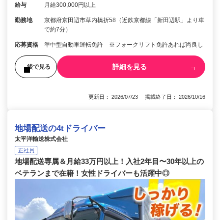
給与
月給300,000円以上
勤務地
京都府京田辺市草内橋折58（近鉄京都線「新田辺駅」より車
で約7分）
応募資格
準中型自動車運転免許 ※フォークリフト免許あれば尚良し
詳細を見る
後で見る
更新日： 2026/07/23 掲載終了日： 2026/10/16
地場配送の4tドライバー
太平洋輸送株式会社
正社員
地場配送専属＆月給33万円以上！入社2年目〜30年以上の
ベテランまで在籍！女性ドライバーも活躍中◎