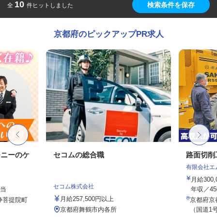
10
検索条件を保存
全
件ヒットしました
京都府のピックアップPR求人
モニーのケ
セコムの総合職
路面切削
有限会社エ
月給300
セコム株式会社
手当
年収／45
月給257,500円以上
浄菩提院町
京都府京
京都府舞鶴市内各所
（国道1号