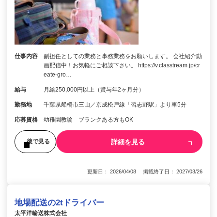
仕事内容
副担任としての業務と事務業務をお願いします。 会社紹介動
画配信中！お気軽にご相談下さい。 https://v.classtream.jp/cr
eate-gro…
給与
月給250,000円以上（賞与年2ヶ月分）
勤務地
千葉県船橋市三山／京成松戸線「習志野駅」より車5分
応募資格
幼稚園教諭 ブランクある方もOK
詳細を見る
後で見る
更新日： 2026/04/08 掲載終了日： 2027/03/26
地場配送の2tドライバー
太平洋輸送株式会社