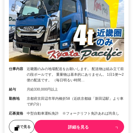
仕事内容
近畿圏のみの地場配送をお願いします。 配送物は組み立て前
の段ボールです。 重量物は基本的にありません。 1日1便〜2
便の配送です。 （毎日明るい時間…
給与
月給330,000円以上
勤務地
京都府京田辺市草内橋折58（近鉄京都線「新田辺駅」より車
で約7分）
応募資格
中型自動車運転免許 ※フォークリフト免許あれば尚良し
詳細を見る
後で見る