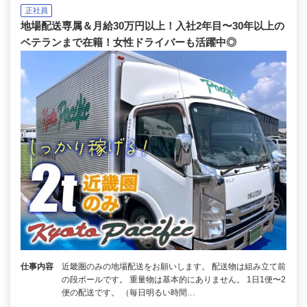
正社員
地場配送専属＆月給30万円以上！入社2年目〜30年以上の
ベテランまで在籍！女性ドライバーも活躍中◎
仕事内容
近畿圏のみの地場配送をお願いします。 配送物は組み立て前
の段ボールです。 重量物は基本的にありません。 1日1便〜2
便の配送です。 （毎日明るい時間…