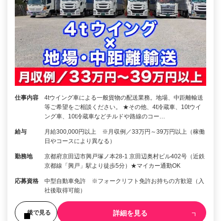
仕事内容
4tウイング車による一般貨物の配送業務。地場、中距離輸送
等ご希望をご相談ください。 ★その他、4t冷蔵車、10tウイ
ング車、10t冷蔵車などチルドや路線のコー…
給与
月給300,000円以上 ※月収例／33万円～39万円以上（稼働
日やコースにより異なる）
勤務地
京都府京田辺市興戸塚ノ本28-1 京田辺奥村ビル402号（近鉄
京都線「興戸」駅より徒歩5分）★マイカー通勤OK
応募資格
中型自動車免許 ※フォークリフト免許お持ちの方歓迎（入
社後取得可能）
詳細を見る
後で見る