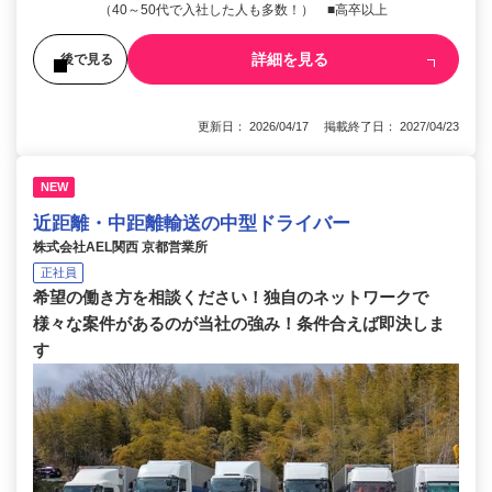
（40～50代で入社した人も多数！） ■高卒以上
詳細を見る
後で見る
更新日： 2026/04/17 掲載終了日： 2027/04/23
NEW
近距離・中距離輸送の中型ドライバー
株式会社AEL関西 京都営業所
正社員
希望の働き方を相談ください！独自のネットワークで
様々な案件があるのが当社の強み！条件合えば即決しま
す