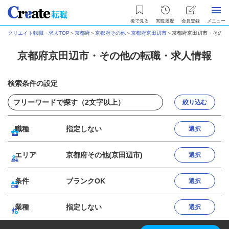
後で見る
閲覧履歴
会員登録
メニュー
クリエイト転職・求人TOP
＞
京都府
＞
京都府その他
＞
京都府京田辺市
＞
京都府京田辺市・その他
京都府京田辺市・その他の転職・求人情報
検索条件の設定
絞り込む
職種
指定しない
選択
エリア
京都府その他(京田辺市)
選択
条件
ブランクOK
選択
業種
指定しない
選択