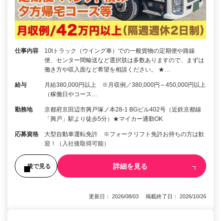
仕事内容
10tトラック（ウイング車）での一般貨物の定期便や路線
便、センター間輸送など選択肢は多数ありますので、まずは
働き方や収入面など希望を相談ください。 ★…
給与
月給380,000円以上 ※月収例／380,000円～450,000円以上
（稼働日やコース…
勤務地
京都府京田辺市興戸塚ノ本28-1 BGビル402号（近鉄京都線
「興戸」駅より徒歩5分）★マイカー通勤OK
応募資格
大型自動車運転免許 ※フォークリフト免許お持ちの方は歓
迎！（入社後取得可能）
詳細を見る
後で見る
更新日： 2026/08/03 掲載終了日： 2026/10/26