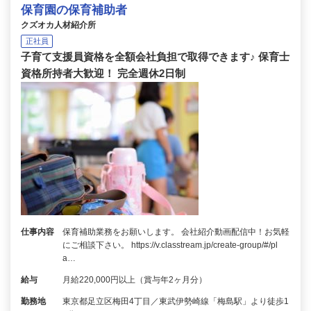
保育園の保育補助者
クズオカ人材紹介所
正社員
子育て支援員資格を全額会社負担で取得できます♪ 保育士
資格所持者大歓迎！ 完全週休2日制
仕事内容
保育補助業務をお願いします。 会社紹介動画配信中！お気軽
にご相談下さい。 https://v.classtream.jp/create-group/#/pl
a…
給与
月給220,000円以上（賞与年2ヶ月分）
勤務地
東京都足立区梅田4丁目／東武伊勢崎線「梅島駅」より徒歩1