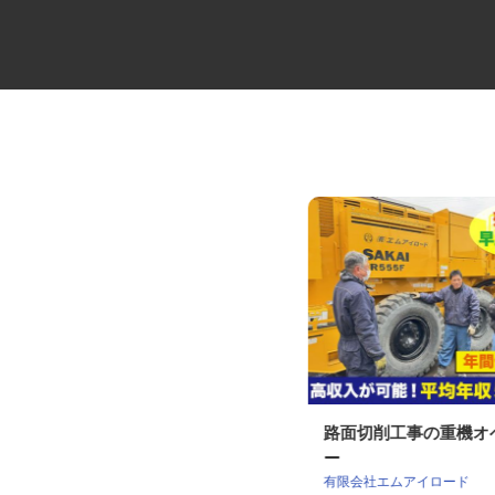
セコムの総合職
路面切削工事の重機
ー