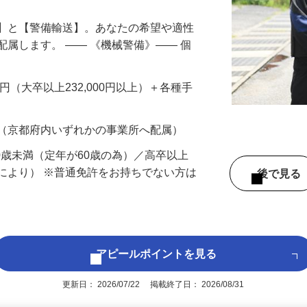
備】と【警備輸送】。あなたの希望や適性
配属します。 ―― 《機械警備》―― 個
…
200円（大卒以上232,000円以上）＋各種手
 （京都府内いずれかの事業所へ配属）
60歳未満（定年が60歳の為）／高卒以上
により） ※普通免許をお持ちでない方は
後で見
アピールポイントを見る