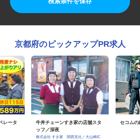
検索条件を保存
京都府のピックアップPR求人
オペレータ
牛丼チェーンすき家の店舗スタ
セコム
ッフ／深夜