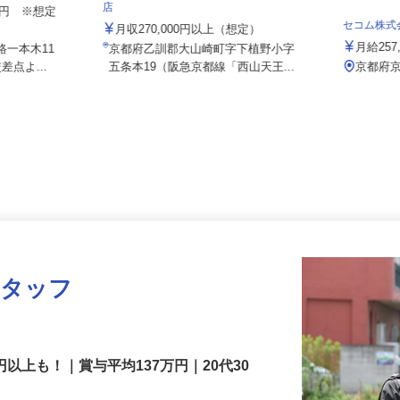
株式会社 すき家 関西支社／大山崎IC
店
000円 ※想定
セコム株
月収270,000円以上（想定）
月給2
路一本木11
京都府乙訓郡大山崎町字下植野小字
差点よ...
五条本19（阪急京都線「西山天王...
京都
スタッフ
円以上も！｜賞与平均137万円｜20代30