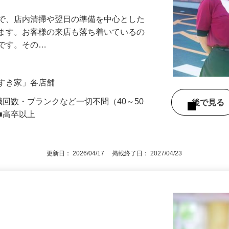
アル確立｜平均年齢49.1歳｜最大9連休
』で、店内清掃や翌日の準備を中心とした
します。お客様の来店も落ち着いているの
めです。その…
「すき家」各店舗
職回数・ブランクなど一切不問（40～50
後で見
■高卒以上
更新日： 2026/04/17 掲載終了日： 2027/04/23