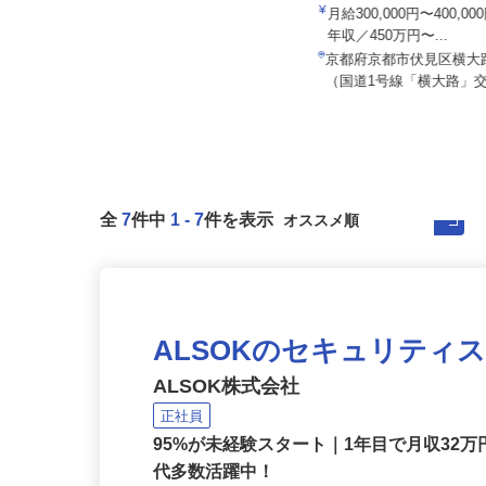
有限会社エムアイロード
月給300,000円〜400,
セコム株式会社
年収／450万円〜...
月給257,500円以上
京都府京都市伏見区横大
京都府京田辺市内各所
（国道1号線「横大路」交
全
7
件中
1
-
7
件を表示
ALSOKのセキュリティ
ALSOK株式会社
正社員
95%が未経験スタート｜1年目で月収32万