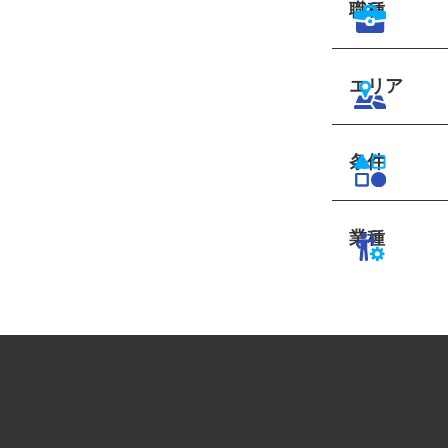
職種
エリア
条件
業種