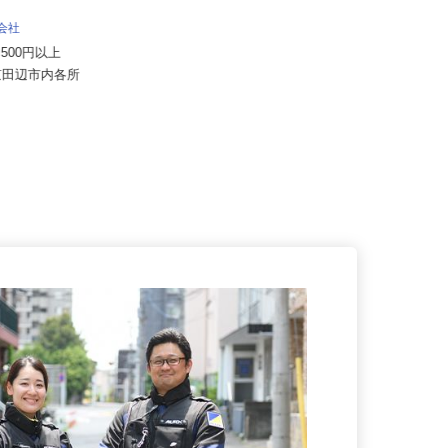
有限会社エムアイロード
月給300,000円〜400,000円 ※想定
式会社
年収／450万円〜...
57,500円以上
京都府京都市伏見区横大路一本木11
府京田辺市内各所
（国道1号線「横大路」交差点よ...