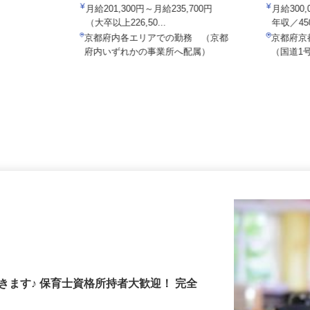
ALSOK株式会社
有限会社
月給201,300円～月給235,700円
月給30
（大卒以上226,50...
年収／4
京都府内各エリアでの勤務 （京都
京都府
府内いずれかの事業所へ配属）
（国道
きます♪ 保育士資格所持者大歓迎！ 完全