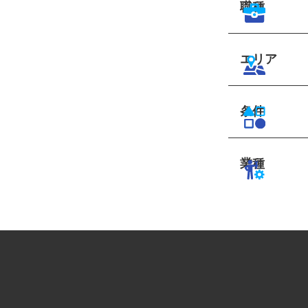
職種
エリア
条件
業種