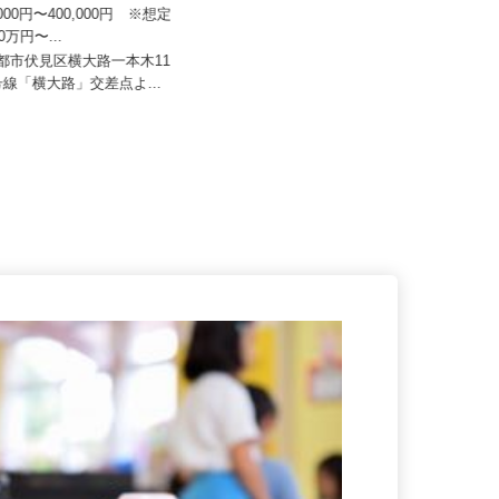
エムアイロード
0,000円〜400,000円 ※想定
セコム株式会社
50万円〜...
月給257,500円以上
京都市伏見区横大路一本木11
1号線「横大路」交差点よ...
京都府京田辺市内各所