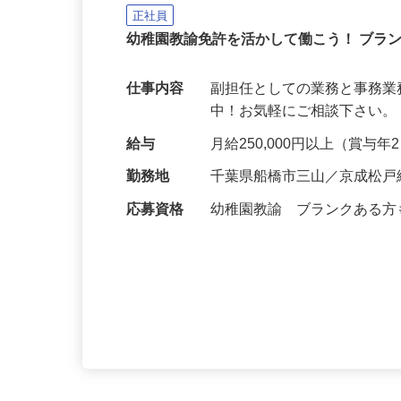
クズオカ人材紹介所
正社員
幼稚園教諭免許を活かして働こう！ ブラ
仕事内容
副担任としての業務と事務業
中！お気軽にご相談下さい。 https://
給与
月給250,000円以上（賞与
勤務地
千葉県船橋市三山／京成松戸
応募資格
幼稚園教諭 ブランクある方