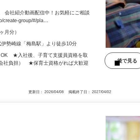
。 会社紹介動画配信中！お気軽にご相談
jp/create-group/#/pla…
年2ヶ月分）
武伊勢崎線「梅島駅」より徒歩10分
もOK ★入社後、子育て支援員資格を取
後で見
額会社負担） ★保育士資格がれば大歓迎
更新日： 2026/04/08 掲載終了日： 2027/04/02