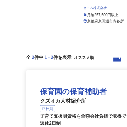
有限会社エムアイロード
月給300,000円〜400,000円 ※想定
セコム株式会社
年収／450万円〜...
月給257,500円以上
京都府京都市伏見区横大路一本木11
（国道1号線「横大路」交差点よ...
京都府京田辺市内各所
全
2
件中
1
-
2
件を表示
保育園の保育補助者
クズオカ人材紹介所
正社員
子育て支援員資格を全額会社負担で取得で