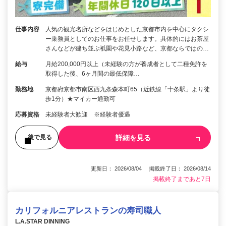
仕事内容
人気の観光名所などをはじめとした京都市内を中心にタクシ
ー乗務員としてのお仕事をお任せします。具体的にはお茶屋
さんなどが建ち並ぶ祇園や花見小路など、京都ならではの…
給与
月給200,000円以上（未経験の方が養成者として二種免許を
取得した後、6ヶ月間の最低保障…
勤務地
京都府京都市南区西九条森本町65（近鉄線「十条駅」より徒
歩1分）★マイカー通勤可
応募資格
未経験者大歓迎 ※経験者優遇
詳細を見る
後で見る
更新日： 2026/08/04 掲載終了日： 2026/08/14
掲載終了まであと7日
カリフォルニアレストランの寿司職人
L.A.STAR DINNING