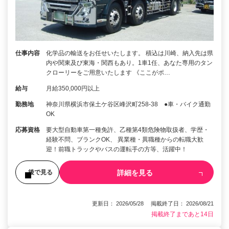
仕事内容
化学品の輸送をお任せいたします。 積込は川崎、納入先は県
内や関東及び東海・関西もあり。1車1任、あなた専用のタン
クローリーをご用意いたします 《ここがポ…
給与
月給350,000円以上
勤務地
神奈川県横浜市保土ケ谷区峰沢町258-38 ●車・バイク通勤
OK
応募資格
要大型自動車第一種免許、乙種第4類危険物取扱者、学歴・
経験不問、ブランクOK、 異業種・異職種からの転職大歓
迎！前職トラックやバスの運転手の方等、活躍中！
詳細を見る
後で見る
更新日： 2026/05/28 掲載終了日： 2026/08/21
掲載終了まであと14日