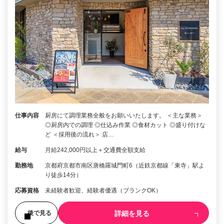
仕事内容
厨房にて調理業務全般をお願いいたします。 ＜主な業務＞
◎厨房内での調理 ◎仕込み作業 ◎食材カット ◎盛り付けな
ど ＜採用後の流れ＞ 店…
給与
月給242,000円以上＋交通費全額支給
勤務地
京都府京都市南区唐橋羅城門町6（近鉄京都線「東寺」駅よ
り徒歩14分）
応募資格
未経験者歓迎、経験者優遇（ブランクOK）
詳細を見る
後で見る