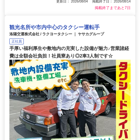
更新日： 2026/08/04 掲載終了日： 2026/08/14
掲載終了まであと7日
観光名所や市内中心のタクシー運転手
洛陽交運株式会社 / ラクヨータクシー ｜ ヤサカグループ
正社員
手厚い福利厚生や敷地内の充実した設備が魅力♪営業諸経
費は全額会社負担！社員寮あり◎2車3人制です☆