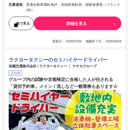
応募資格
普通自動車運転免許、未経験者歓迎、経験者優遇（ブランク
OK）
詳細を見る
後で見る
更新日： 2026/07/06 掲載終了日： 2026/08/28
ラクヨータクシーのセミハイヤードライバー
洛陽交運株式会社 / ラクヨータクシー ｜ ヤサカグループ
正社員
グループ内の試験や京都検定に合格した人が任される
「貸切予約車」メイン！流しなど一般乗務もあります☆