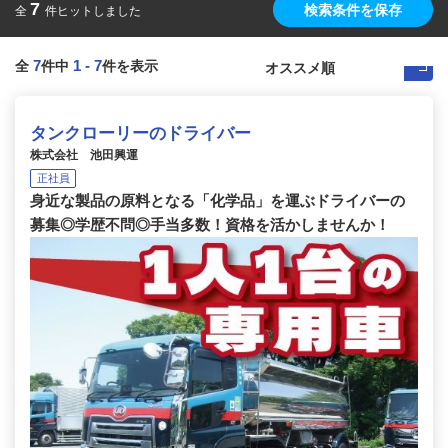
7
検索条件を保存
全
件ヒットしました
7
1
-
7
全
件中
件を表示
タンクローリーのドライバー
株式会社 池田興運
正社員
身近な製品の原料となる「化学品」を運ぶドライバーの
募集◎学歴不問◎手当多数！資格を活かしませんか！