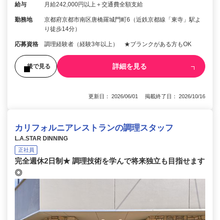
給与
月給242,000円以上＋交通費全額支給
勤務地
京都府京都市南区唐橋羅城門町6（近鉄京都線「東寺」駅よ
り徒歩14分）
応募資格
調理経験者（経験3年以上） ★ブランクがある方もOK
詳細を見る
後で見る
更新日： 2026/06/01 掲載終了日： 2026/10/16
カリフォルニアレストランの調理スタッフ
L.A.STAR DINNING
正社員
完全週休2日制★ 調理技術を学んで将来独立も目指せます
◎