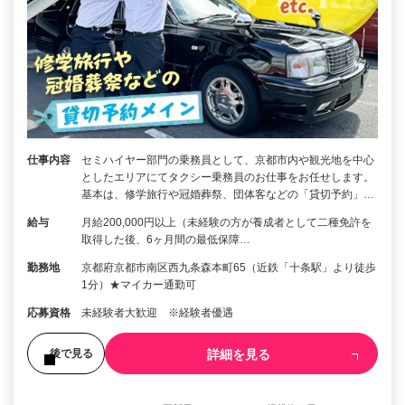
仕事内容
セミハイヤー部門の乗務員として、京都市内や観光地を中心
としたエリアにてタクシー乗務員のお仕事をお任せします。
基本は、修学旅行や冠婚葬祭、団体客などの「貸切予約」…
給与
月給200,000円以上（未経験の方が養成者として二種免許を
取得した後、6ヶ月間の最低保障…
勤務地
京都府京都市南区西九条森本町65（近鉄「十条駅」より徒歩
1分）★マイカー通勤可
応募資格
未経験者大歓迎 ※経験者優遇
詳細を見る
後で見る