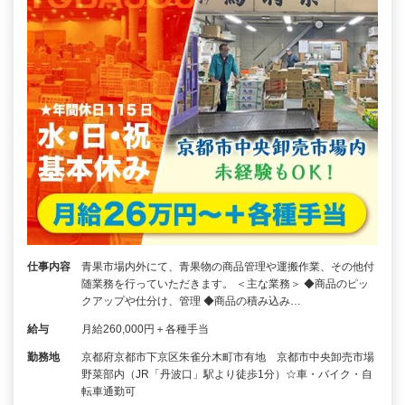
仕事内容
青果市場内外にて、青果物の商品管理や運搬作業、その他付
随業務を行っていただきます。 ＜主な業務＞ ◆商品のピッ
クアップや仕分け、管理 ◆商品の積み込み…
給与
月給260,000円＋各種手当
勤務地
京都府京都市下京区朱雀分木町市有地 京都市中央卸売市場
野菜部内（JR「丹波口」駅より徒歩1分）☆車・バイク・自
転車通勤可