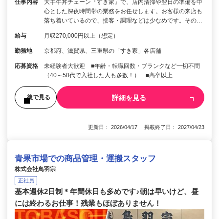
仕事内容
大手牛丼チェーン『すき家』で、店内清掃や翌日の準備を中
心とした深夜時間帯の業務をお任せします。お客様の来店も
落ち着いているので、接客・調理などは少なめです。その…
給与
月収270,000円以上（想定）
勤務地
京都府、滋賀県、三重県の「すき家」各店舗
応募資格
未経験者大歓迎 ■年齢・転職回数・ブランクなど一切不問
（40～50代で入社した人も多数！） ■高卒以上
詳細を見る
後で見る
更新日： 2026/04/17 掲載終了日： 2027/04/23
青果市場での商品管理・運搬スタッフ
株式会社鳥羽宗
正社員
基本週休2日制＊年間休日も多めです♪朝は早いけど、昼
には終わるお仕事！残業もほぼありません！