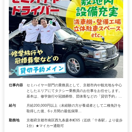
仕事内容
セミハイヤー部門の乗務員として、京都市内や観光地を中心
としたエリアにてタクシー乗務員のお仕事をお任せします。
基本は、修学旅行や冠婚葬祭、団体客などの「貸切予約」…
給与
月給200,000円以上（未経験の方が養成者として二種免許を
取得した後、6ヶ月間の最低保障…
勤務地
京都府京都市南区西九条森本町65（近鉄「十条駅」より徒歩
1分）★マイカー通勤可