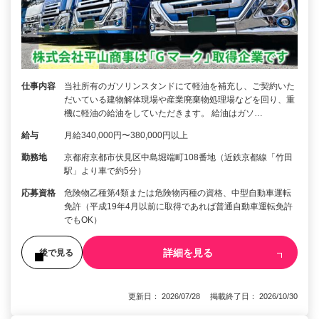
仕事内容
当社所有のガソリンスタンドにて軽油を補充し、ご契約いた
だいている建物解体現場や産業廃棄物処理場などを回り、重
機に軽油の給油をしていただきます。 給油はガソ…
給与
月給340,000円〜380,000円以上
勤務地
京都府京都市伏見区中島堀端町108番地（近鉄京都線「竹田
駅」より車で約5分）
応募資格
危険物乙種第4類または危険物丙種の資格、中型自動車運転
免許（平成19年4月以前に取得であれば普通自動車運転免許
でもOK）
詳細を見る
後で見る
更新日： 2026/07/28 掲載終了日： 2026/10/30