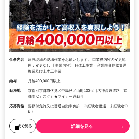
仕事内容
建設現場の現場作業をお願いします。 ◎業務内容の変更範
囲：変更なし 【事業内容】 解体工事業・産業廃棄物収集運
搬業及び土木工事業
給与
月給400,000円以上
勤務地
京都府京都市伏見区中島秋ノ山町133-2（名神高速道路「京
都南IC」スグ）★マイカー通勤可
応募資格
要原付免許又は普通自動車免許 ※経験者優遇、未経験者O
K！
詳細を見る
後で見る