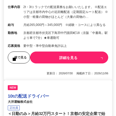
仕事内容
2t・3tトラックでの配送業務をお願いいたします。 ※配送エ
リアは京都市内中心の近距離配送（定期固定ルート配送） ※
小型・軽量の荷物がほとんど（大量の荷物の…
給与
月給265,000円～345,000円 ※経験・コースにより異なる
勤務地
京都府京都市伏見区下鳥羽中円面田町18（京阪「中書島」駅
より車で7分）★車通勤可
応募資格
要中型・準中型自動車免許以上
詳細を見る
後で見る
更新日： 2026/07/30 掲載終了日： 2026/11/06
NEW
10tの配送ドライバー
大洋運輸株式会社
正社員
＜日勤のみ＞月給32万円スタート！京都の安定企業で始