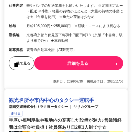
仕事内容
軽やバンでの配送業務をお願いいたします。 ※定期固定ルー
ト配送 ※小型・軽量の荷物がほとんど（大量の荷物の移動に
はカゴ台車を使用） ※重たい荷物は少なめ …
給与
月給195,000円〜255,000円 ※経験・コースにより異なる
勤務地
京都府京都市伏見区下鳥羽中円面田町18（京阪「中書島」駅
より車で7分） ★車通勤可
応募資格
要普通自動車免許（AT限定可）
詳細を見る
後で見る
更新日： 2026/07/30 掲載終了日： 2026/11/06
観光名所や市内中心のタクシー運転手
洛陽交運株式会社 / ラクヨータクシー ｜ ヤサカグループ
正社員
手厚い福利厚生や敷地内の充実した設備が魅力♪営業諸経
費は全額会社負担！社員寮あり◎2車3人制です☆