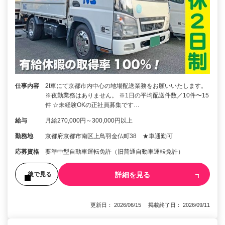
仕事内容
2t車にて京都市内中心の地場配送業務をお願いいたします。
※夜勤業務はありません。 ※1日の平均配送件数／10件〜15
件 ☆未経験OKの正社員募集です…
給与
月給270,000円～300,000円以上
勤務地
京都府京都市南区上鳥羽金仏町38 ★車通勤可
応募資格
要準中型自動車運転免許（旧普通自動車運転免許）
詳細を見る
後で見る
更新日： 2026/06/15 掲載終了日： 2026/09/11