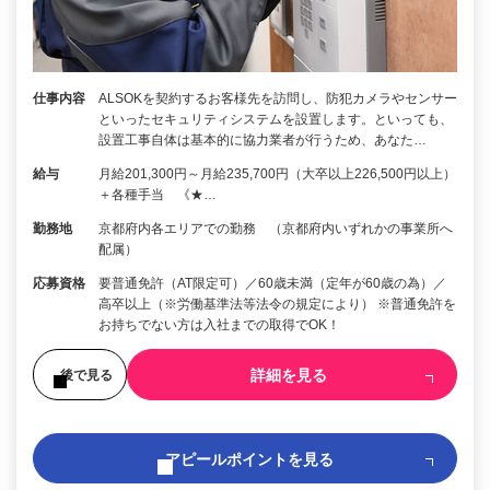
仕事内容
ALSOKを契約するお客様先を訪問し、防犯カメラやセンサー
といったセキュリティシステムを設置します。といっても、
設置工事自体は基本的に協力業者が行うため、あなた…
給与
月給201,300円～月給235,700円（大卒以上226,500円以上）
＋各種手当 《★…
勤務地
京都府内各エリアでの勤務 （京都府内いずれかの事業所へ
配属）
応募資格
要普通免許（AT限定可）／60歳未満（定年が60歳の為）／
高卒以上（※労働基準法等法令の規定により） ※普通免許を
お持ちでない方は入社までの取得でOK！
詳細を見る
後で見る
アピールポイントを見る