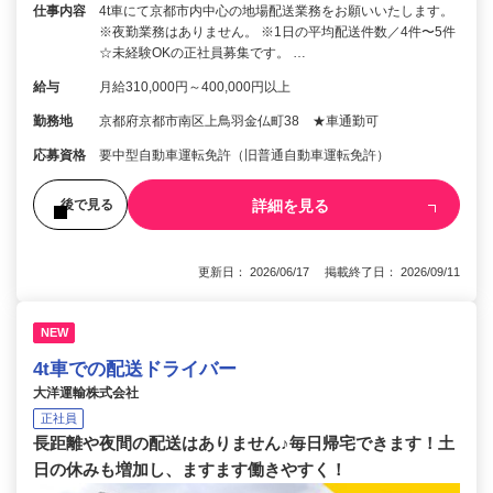
仕事内容
4t車にて京都市内中心の地場配送業務をお願いいたします。
※夜勤業務はありません。 ※1日の平均配送件数／4件〜5件
☆未経験OKの正社員募集です。 …
給与
月給310,000円～400,000円以上
勤務地
京都府京都市南区上鳥羽金仏町38 ★車通勤可
応募資格
要中型自動車運転免許（旧普通自動車運転免許）
詳細を見る
後で見る
更新日： 2026/06/17 掲載終了日： 2026/09/11
NEW
4t車での配送ドライバー
大洋運輸株式会社
正社員
長距離や夜間の配送はありません♪毎日帰宅できます！土
日の休みも増加し、ますます働きやすく！