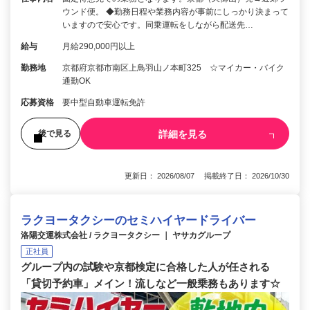
ウンド便。 ◆勤務日程や業務内容が事前にしっかり決まって
いますので安心です。同乗運転をしながら配送先…
給与
月給290,000円以上
勤務地
京都府京都市南区上鳥羽山ノ本町325 ☆マイカー・バイク
通勤OK
応募資格
要中型自動車運転免許
詳細を見る
後で見る
更新日： 2026/08/07 掲載終了日： 2026/10/30
ラクヨータクシーのセミハイヤードライバー
洛陽交運株式会社 / ラクヨータクシー ｜ ヤサカグループ
正社員
グループ内の試験や京都検定に合格した人が任される
「貸切予約車」メイン！流しなど一般乗務もあります☆