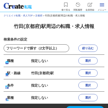
後で見る
閲覧履歴
会員登録
メニュー
クリエイト転職・求人TOP
＞
京都府
＞
竹田(京都府)駅周辺の転職・求人情報
竹田(京都府)駅周辺の転職・求人情報
検索条件の設定
絞り込む
職種
指定しない
選択
駅・路線
竹田(京都府)駅
選択
条件
指定しない
選択
業種
指定しない
選択