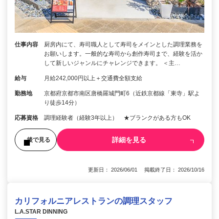
仕事内容
厨房内にて、寿司職人として寿司をメインとした調理業務を
お願いします。一般的な寿司から創作寿司まで、経験を活か
して新しいジャンルにチャレンジできます。 ＜主…
給与
月給242,000円以上＋交通費全額支給
勤務地
京都府京都市南区唐橋羅城門町6（近鉄京都線「東寺」駅よ
り徒歩14分）
応募資格
調理経験者（経験3年以上） ★ブランクがある方もOK
詳細を見る
後で見る
更新日： 2026/06/01 掲載終了日： 2026/10/16
カリフォルニアレストランの調理スタッフ
L.A.STAR DINNING