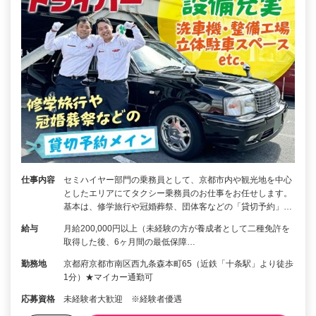
仕事内容
セミハイヤー部門の乗務員として、京都市内や観光地を中心
としたエリアにてタクシー乗務員のお仕事をお任せします。
基本は、修学旅行や冠婚葬祭、団体客などの「貸切予約」…
給与
月給200,000円以上（未経験の方が養成者として二種免許を
取得した後、6ヶ月間の最低保障…
勤務地
京都府京都市南区西九条森本町65（近鉄「十条駅」より徒歩
1分）★マイカー通勤可
応募資格
未経験者大歓迎 ※経験者優遇