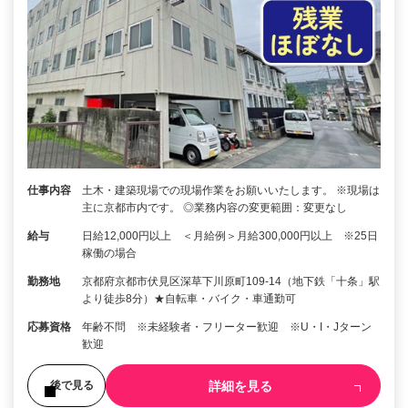
仕事内容
土木・建築現場での現場作業をお願いいたします。 ※現場は
主に京都市内です。 ◎業務内容の変更範囲：変更なし
給与
日給12,000円以上 ＜月給例＞月給300,000円以上 ※25日
稼働の場合
勤務地
京都府京都市伏見区深草下川原町109-14（地下鉄「十条」駅
より徒歩8分）★自転車・バイク・車通勤可
応募資格
年齢不問 ※未経験者・フリーター歓迎 ※U・I・Jターン
歓迎
詳細を見る
後で見る