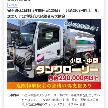
正社員
完全週休2日制（年間休日120日） 月給29万円以上 配
送エリアは地場◎未経験者も大歓迎！
仕事内容
小型～中型のタンクローリー車にて、各種燃料を配送してい
ただきます。 主な燃料は軽油・灯油・重油。 配送先は工事
現場の建設機械やフォークリフト、ホテルや旅館・…