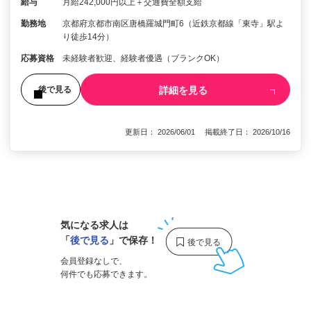
給与
月給242,000円以上＋交通費全額支給
勤務地
京都府京都市南区唐橋羅城門町6（近鉄京都線「東寺」駅よ
り徒歩14分）
応募資格
未経験者歓迎、経験者優遇（ブランクOK）
詳細を見る
後で見る
更新日： 2026/06/01 掲載終了日： 2026/10/16
1
気になる求人は
「
後で見る
」で保存！
会員登録なしで、
何件でも応募できます。