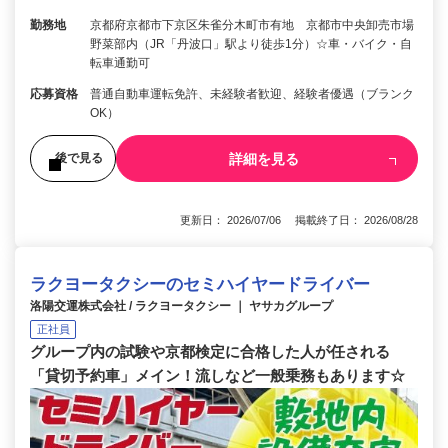
勤務地
京都府京都市下京区朱雀分木町市有地 京都市中央卸売市場
野菜部内（JR「丹波口」駅より徒歩1分）☆車・バイク・自
転車通勤可
応募資格
普通自動車運転免許、未経験者歓迎、経験者優遇（ブランク
OK）
詳細を見る
後で見る
更新日： 2026/07/06 掲載終了日： 2026/08/28
ラクヨータクシーのセミハイヤードライバー
洛陽交運株式会社 / ラクヨータクシー ｜ ヤサカグループ
正社員
グループ内の試験や京都検定に合格した人が任される
「貸切予約車」メイン！流しなど一般乗務もあります☆