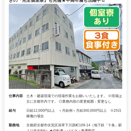
きの『完全個室寮』も完備★中高年層も活躍中☆
仕事内容
土木・建築現場での現場作業をお願いいたします。 ※現場は
主に京都市内です。 ◎業務内容の変更範囲：変更なし
給与
日給12,000円以上 ＜月給例＞月給300,000円以上 ※25日
稼働の場合
勤務地
京都府京都市伏見区深草下川原町109-14（地下鉄「十条」駅
より徒歩8分）★自転車・バイク・車通勤可