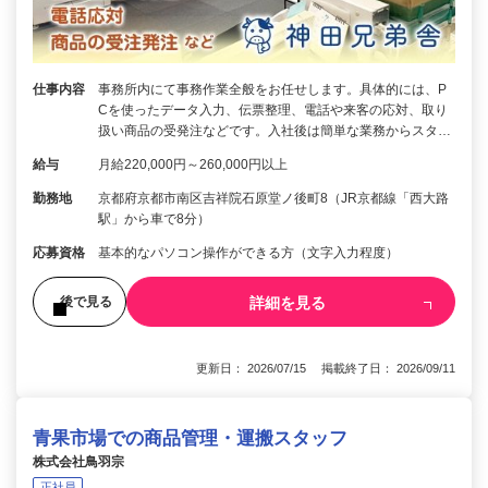
仕事内容
事務所内にて事務作業全般をお任せします。具体的には、P
Cを使ったデータ入力、伝票整理、電話や来客の応対、取り
扱い商品の受発注などです。入社後は簡単な業務からスタ…
給与
月給220,000円～260,000円以上
勤務地
京都府京都市南区吉祥院石原堂ノ後町8（JR京都線「西大路
駅」から車で8分）
応募資格
基本的なパソコン操作ができる方（文字入力程度）
詳細を見る
後で見る
更新日： 2026/07/15 掲載終了日： 2026/09/11
青果市場での商品管理・運搬スタッフ
株式会社鳥羽宗
正社員