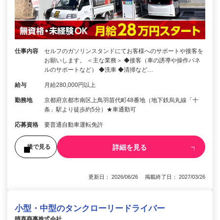
仕事内容
セルフのガソリンスタンドにてお客様へのサポートや接客を
お願いします。 ＜主な業務＞ ◆接客（車の誘導や操作パネ
ルのサポートなど） ◆洗車 ◆清掃など…
給与
月給280,000円以上
勤務地
京都府京都市南区上鳥羽苗代町48番地（地下鉄烏丸線「十
条」駅より徒歩約5分）★車通勤可
応募資格
要普通自動車運転免許
詳細を見る
後で見る
更新日： 2026/06/26 掲載終了日： 2027/03/26
小型・中型のタンクローリードライバー
晴喜商事株式会社