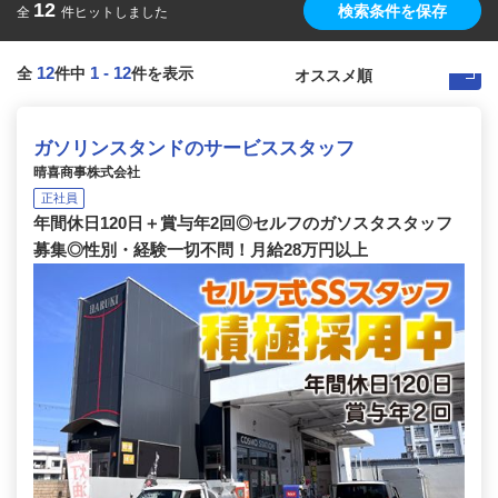
12
検索条件を保存
全
件ヒットしました
12
1
-
12
全
件中
件を表示
ガソリンスタンドのサービススタッフ
晴喜商事株式会社
正社員
年間休日120日＋賞与年2回◎セルフのガソスタスタッフ
募集◎性別・経験一切不問！月給28万円以上