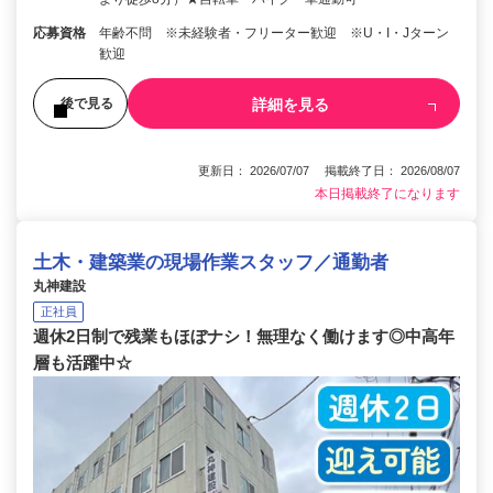
応募資格
年齢不問 ※未経験者・フリーター歓迎 ※U・I・Jターン
歓迎
詳細を見る
後で見る
更新日： 2026/07/07 掲載終了日： 2026/08/07
本日掲載終了になります
土木・建築業の現場作業スタッフ／通勤者
丸神建設
正社員
週休2日制で残業もほぼナシ！無理なく働けます◎中高年
層も活躍中☆