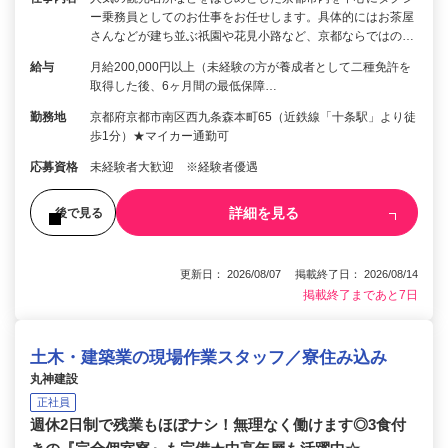
ー乗務員としてのお仕事をお任せします。具体的にはお茶屋
さんなどが建ち並ぶ祇園や花見小路など、京都ならではの…
給与
月給200,000円以上（未経験の方が養成者として二種免許を
取得した後、6ヶ月間の最低保障…
勤務地
京都府京都市南区西九条森本町65（近鉄線「十条駅」より徒
歩1分）★マイカー通勤可
応募資格
未経験者大歓迎 ※経験者優遇
詳細を見る
後で見る
更新日： 2026/08/07 掲載終了日： 2026/08/14
掲載終了まであと7日
土木・建築業の現場作業スタッフ／寮住み込み
丸神建設
正社員
週休2日制で残業もほぼナシ！無理なく働けます◎3食付