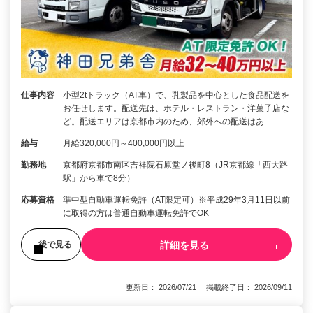
仕事内容
小型2tトラック（AT車）で、乳製品を中心とした食品配送を
お任せします。配送先は、ホテル・レストラン・洋菓子店な
ど。配送エリアは京都市内のため、郊外への配送はあ…
給与
月給320,000円～400,000円以上
勤務地
京都府京都市南区吉祥院石原堂ノ後町8（JR京都線「西大路
駅」から車で8分）
応募資格
準中型自動車運転免許（AT限定可）※平成29年3月11日以前
に取得の方は普通自動車運転免許でOK
詳細を見る
後で見る
更新日： 2026/07/21 掲載終了日： 2026/09/11