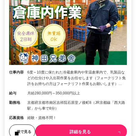
仕事内容
6度～10度に保たれた冷蔵倉庫内や常温倉庫内で、乳製品な
どの仕分けや入出荷作業をお任せします（フォークリフト免
許をお持ちの方はフォークリフト作業もお願いします）…
給与
月給280,000円～350,000円以上
勤務地
京都府京都市南区吉祥院石原堂ノ後町8（JR京都線「西大路
駅」から車で8分）
応募資格
経験・資格不問！
詳細を見る
後で見る