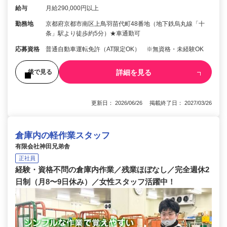
給与
月給290,000円以上
勤務地
京都府京都市南区上鳥羽苗代町48番地（地下鉄烏丸線「十
条」駅より徒歩約5分）★車通勤可
応募資格
普通自動車運転免許（AT限定OK） ※無資格・未経験OK
詳細を見る
後で見る
更新日： 2026/06/26 掲載終了日： 2027/03/26
倉庫内の軽作業スタッフ
有限会社神田兄弟舎
正社員
経験・資格不問の倉庫内作業／残業ほぼなし／完全週休2
日制（月8〜9日休み）／女性スタッフ活躍中！