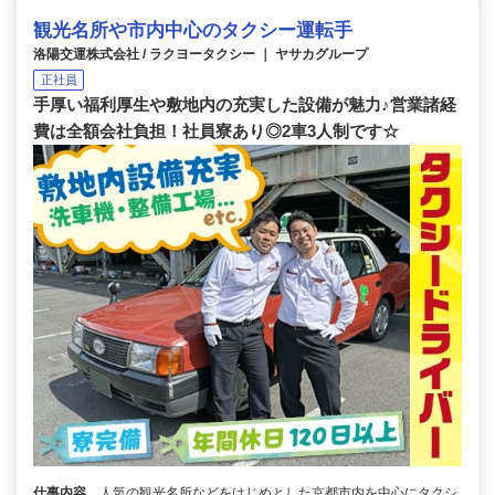
観光名所や市内中心のタクシー運転手
洛陽交運株式会社 / ラクヨータクシー ｜ ヤサカグループ
正社員
手厚い福利厚生や敷地内の充実した設備が魅力♪営業諸経
費は全額会社負担！社員寮あり◎2車3人制です☆
仕事内容
人気の観光名所などをはじめとした京都市内を中心にタクシ