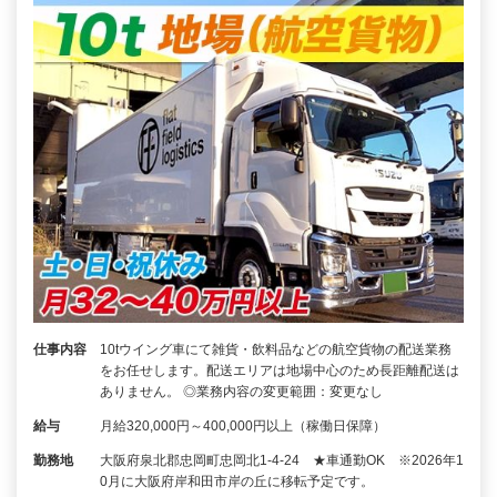
仕事内容
10tウイング車にて雑貨・飲料品などの航空貨物の配送業務
をお任せします。配送エリアは地場中心のため長距離配送は
ありません。 ◎業務内容の変更範囲：変更なし
給与
月給320,000円～400,000円以上（稼働日保障）
勤務地
大阪府泉北郡忠岡町忠岡北1-4-24 ★車通勤OK ※2026年1
0月に大阪府岸和田市岸の丘に移転予定です。