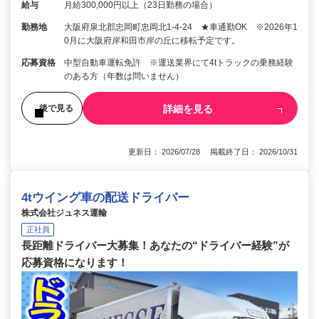
給与
月給300,000円以上（23日勤務の場合）
勤務地
大阪府泉北郡忠岡町忠岡北1-4-24 ★車通勤OK ※2026年1
0月に大阪府岸和田市岸の丘に移転予定です。
応募資格
中型自動車運転免許 ※運送業界にて4tトラックの乗務経験
のある方（年数は問いません）
詳細を見る
後で見る
更新日： 2026/07/28 掲載終了日： 2026/10/31
4tウイング車の配送ドライバー
株式会社ジュネス運輸
正社員
長距離ドライバー大募集！あなたの“ドライバー経験”が
応募資格になります！