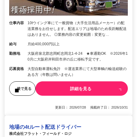
仕事内容
10tウイング車にて一般貨物（大手生活用品メーカー）の配
送業務をお任せします。配送エリアは地場のため長距離配送
はありません。 ◎業務内容の変更範囲：変更な…
給与
月給400,000円以上
勤務地
大阪府泉北郡忠岡町忠岡北1-4-24 ★車通勤OK ※2026年1
0月に大阪府岸和田市岸の丘に移転予定です。
応募資格
大型自動車運転免許 ※運送業界にて大型車輌の輸送経験の
ある方（年数は問いません）
詳細を見る
後で見る
更新日： 2026/07/28 掲載終了日： 2026/10/31
地場の4tルート配送ドライバー
株式会社フラット・フィールド・ロジ