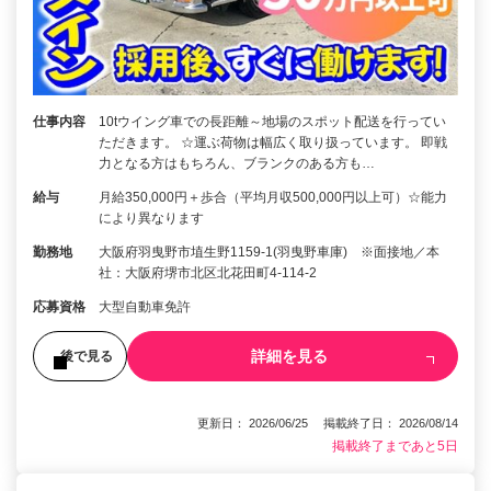
仕事内容
10tウイング車での長距離～地場のスポット配送を行ってい
ただきます。 ☆運ぶ荷物は幅広く取り扱っています。 即戦
力となる方はもちろん、ブランクのある方も…
給与
月給350,000円＋歩合（平均月収500,000円以上可）☆能力
により異なります
勤務地
大阪府羽曳野市埴生野1159-1(羽曳野車庫) ※面接地／本
社：大阪府堺市北区北花田町4-114-2
応募資格
大型自動車免許
詳細を見る
後で見る
更新日： 2026/06/25 掲載終了日： 2026/08/14
掲載終了まであと5日