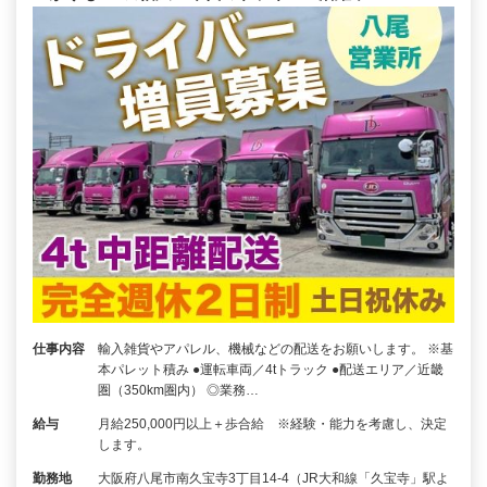
仕事内容
輸入雑貨やアパレル、機械などの配送をお願いします。 ※基
本パレット積み ●運転車両／4tトラック ●配送エリア／近畿
圏（350km圏内） ◎業務…
給与
月給250,000円以上＋歩合給 ※経験・能力を考慮し、決定
します。
勤務地
大阪府八尾市南久宝寺3丁目14-4（JR大和線「久宝寺」駅よ