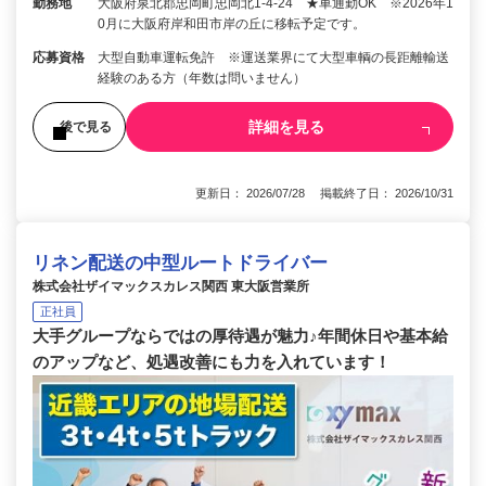
勤務地
大阪府泉北郡忠岡町忠岡北1-4-24 ★車通勤OK ※2026年1
0月に大阪府岸和田市岸の丘に移転予定です。
応募資格
大型自動車運転免許 ※運送業界にて大型車輌の長距離輸送
経験のある方（年数は問いません）
詳細を見る
後で見る
更新日： 2026/07/28 掲載終了日： 2026/10/31
リネン配送の中型ルートドライバー
株式会社ザイマックスカレス関西 東大阪営業所
正社員
大手グループならではの厚待遇が魅力♪年間休日や基本給
のアップなど、処遇改善にも力を入れています！