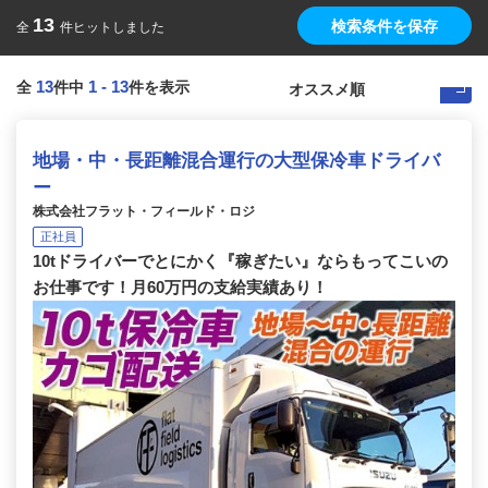
13
検索条件を保存
全
件ヒットしました
13
1
-
13
全
件中
件を表示
地場・中・長距離混合運行の大型保冷車ドライバ
ー
株式会社フラット・フィールド・ロジ
正社員
10tドライバーでとにかく『稼ぎたい』ならもってこいの
お仕事です！月60万円の支給実績あり！