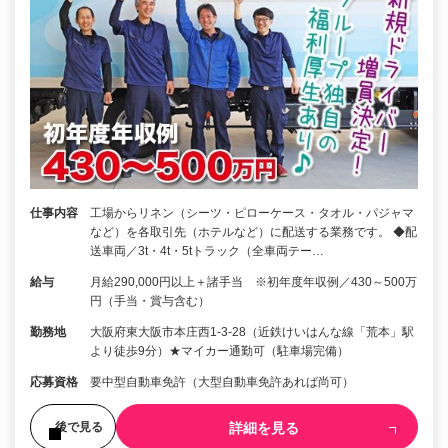
仕事内容
工場からリネン（シーツ・ピローケース・タオル・パジャマ
など）を各取引先（ホテルなど）に配送する業務です。 ◆配
送車両／3t・4t・5tトラック（全車両テー…
給与
月給290,000円以上＋諸手当 ※初年度年収例／430～500万
円（手当・賞与含む）
勤務地
大阪府東大阪市本庄西1-3-28（近鉄けいはんな線「荒本」駅
より徒歩9分）★マイカー通勤可（駐車場完備）
応募資格
要中型自動車免許（大型自動車免許あれば尚可）
詳細を見る
後で見る