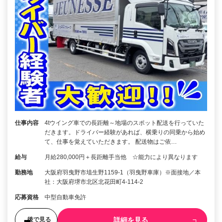
仕事内容
4tウイング車での長距離～地場のスポット配送を行っていた
だきます。ドライバー経験があれば、横乗りの同乗から始め
て、仕事を覚えていただきます。 配送物はご依…
給与
月給280,000円＋長距離手当他 ☆能力により異なります
勤務地
大阪府羽曳野市埴生野1159-1（羽曳野車庫）※面接地／本
社：大阪府堺市北区北花田町4-114-2
応募資格
中型自動車免許
詳細を見る
後で見る