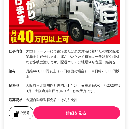
仕事内容
大型トレーラーにて南港または泉大津港に着いた荷物の配送
業務をお任せします。運んでいただく荷物は一般雑貨や鋼材
など多岐に渡ります。配送エリアは地場や名古屋・姫路な…
給与
月給440,000円以上（22日稼働の場合） ※日給20,000円以
上
勤務地
大阪府泉北郡忠岡町忠岡北1-4-24 ★車通勤OK ※2026年1
0月に大阪府岸和田市岸の丘に移転予定です。
応募資格
大型自動車運転免許・けん引免許
詳細を見る
後で見る