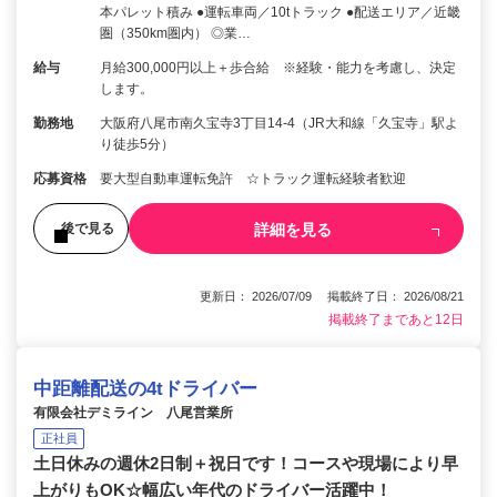
本パレット積み ●運転車両／10tトラック ●配送エリア／近畿
圏（350km圏内） ◎業…
給与
月給300,000円以上＋歩合給 ※経験・能力を考慮し、決定
します。
勤務地
大阪府八尾市南久宝寺3丁目14-4（JR大和線「久宝寺」駅よ
り徒歩5分）
応募資格
要大型自動車運転免許 ☆トラック運転経験者歓迎
詳細を見る
後で見る
更新日： 2026/07/09 掲載終了日： 2026/08/21
掲載終了まであと12日
中距離配送の4tドライバー
有限会社デミライン 八尾営業所
正社員
土日休みの週休2日制＋祝日です！コースや現場により早
上がりもOK☆幅広い年代のドライバー活躍中！