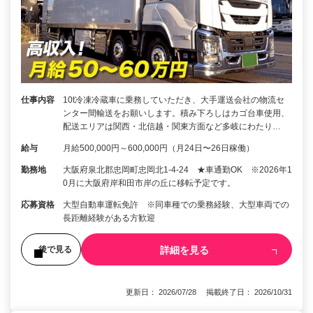
仕事内容
10t冷凍冷蔵車に乗務していただき、大手運送会社の物流セ
ンター間輸送をお願いします。積み下ろしはカゴ台車使用、
配送エリアは関西・北信越・関東方面など多岐にわたり…
給与
月給500,000円～600,000円（月24日〜26日稼働）
勤務地
大阪府泉北郡忠岡町忠岡北1-4-24 ★車通勤OK ※2026年1
0月に大阪府岸和田市岸の丘に移転予定です。
応募資格
大型自動車運転免許 ※同車種での乗務経験、大型車両での
長距離経験がある方歓迎
詳細を見る
後で見る
更新日： 2026/07/28 掲載終了日： 2026/10/31