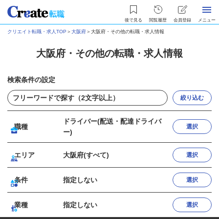
後で見る
閲覧履歴
会員登録
メニュー
クリエイト転職・求人TOP
＞
大阪府
＞
大阪府・その他の転職・求人情報
大阪府・その他の転職・求人情報
検索条件の設定
絞り込む
ドライバー(配送・配達ドライバ
職種
選択
ー)
エリア
大阪府(すべて)
選択
条件
指定しない
選択
業種
指定しない
選択