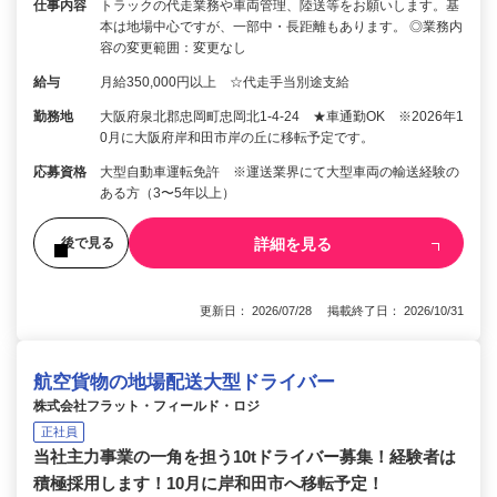
仕事内容
トラックの代走業務や車両管理、陸送等をお願いします。基
本は地場中心ですが、一部中・長距離もあります。 ◎業務内
容の変更範囲：変更なし
給与
月給350,000円以上 ☆代走手当別途支給
勤務地
大阪府泉北郡忠岡町忠岡北1-4-24 ★車通勤OK ※2026年1
0月に大阪府岸和田市岸の丘に移転予定です。
応募資格
大型自動車運転免許 ※運送業界にて大型車両の輸送経験の
ある方（3〜5年以上）
詳細を見る
後で見る
更新日： 2026/07/28 掲載終了日： 2026/10/31
航空貨物の地場配送大型ドライバー
株式会社フラット・フィールド・ロジ
正社員
当社主力事業の一角を担う10tドライバー募集！経験者は
積極採用します！10月に岸和田市へ移転予定！