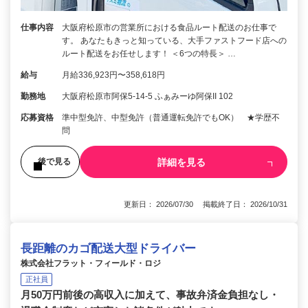
仕事内容
大阪府松原市の営業所における食品ルート配送のお仕事で
す。 あなたもきっと知っている、大手ファストフード店への
ルート配送をお任せします！ ＜6つの特長＞ …
給与
月給336,923円〜358,618円
勤務地
大阪府松原市阿保5-14-5 ふぁみーゆ阿保II 102
応募資格
準中型免許、中型免許（普通運転免許でもOK） ★学歴不
問
詳細を見る
後で見る
更新日： 2026/07/30 掲載終了日： 2026/10/31
長距離のカゴ配送大型ドライバー
株式会社フラット・フィールド・ロジ
正社員
月50万円前後の高収入に加えて、事故弁済金負担なし・