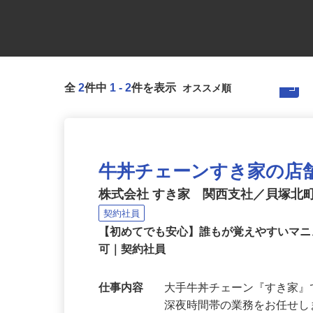
全
2
件中
1
-
2
件を表示
牛丼チェーンすき家の店
株式会社 すき家 関西支社／貝塚北
契約社員
【初めてでも安心】誰もが覚えやすいマニュ
可｜契約社員
仕事内容
大手牛丼チェーン『すき家