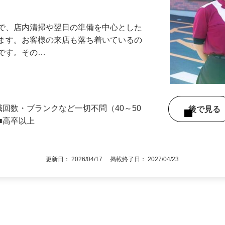
アル確立｜平均年齢49.1歳｜最大9連休
』で、店内清掃や翌日の準備を中心とした
します。お客様の来店も落ち着いているの
めです。その…
職回数・ブランクなど一切不問（40～50
後で見
■高卒以上
更新日： 2026/04/17 掲載終了日： 2027/04/23