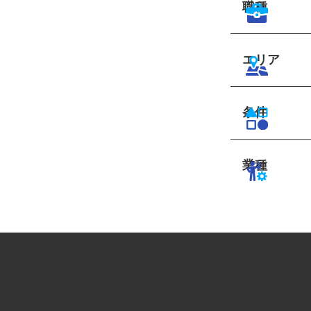
職種
エリア
条件
業種