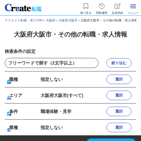
後で見る
閲覧履歴
会員登録
メニュー
クリエイト転職・求人TOP
＞
大阪府
＞
大阪府大阪市
＞
大阪府大阪市・その他の転職・求人情報
大阪府大阪市・その他の転職・求人情報
検索条件の設定
絞り込む
職種
指定しない
選択
エリア
大阪府大阪市(すべて)
選択
条件
職場体験・見学
選択
業種
指定しない
選択