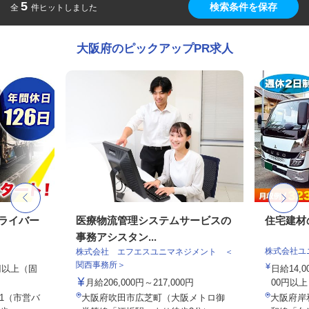
5
検索条件を保存
全
件ヒットしました
大阪府のピックアップPR求人
ドライバー
医療物流管理システムサービスの
住宅建材
事務アシスタン...
株式会社ユ
株式会社 エフエスユニマネジメント ＜
関西事務所＞
0円以上（固
日給14,
月給206,000円～217,000円
00円以上
-1（市営バ
大阪府吹田市広芝町（大阪メトロ御
大阪府岸