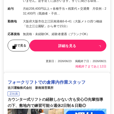
いません。必ず近くに誰かいます。すぐに聞ける環境…
給与
月給208,400円以上＋各種手当＋残業代＋交通費 月収例：2
32,400円（既婚者・子供…
勤務地
大阪府大阪市住之江区南港南6-6-41（大阪メトロ四つ橋線
「住之江公園駅」から車で15分）
応募資格
無資格・未経験OK、経験者優遇（ブランクOK）
詳細を見る
後で見る
更新日： 2026/06/23 掲載終了日： 2026/08/21
掲載終了まであと12日
フォークリフトでの倉庫内作業スタッフ
吉川運輸株式会社 新南港営業所
正社員
カウンター式リフトの経験しかない方も安心◎先輩指導
の下、敷地内で練習可能☆週休2日制＆日勤◎