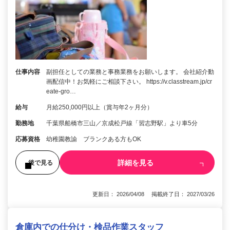
仕事内容
副担任としての業務と事務業務をお願いします。 会社紹介動
画配信中！お気軽にご相談下さい。 https://v.classtream.jp/cr
eate-gro…
給与
月給250,000円以上（賞与年2ヶ月分）
勤務地
千葉県船橋市三山／京成松戸線「習志野駅」より車5分
応募資格
幼稚園教諭 ブランクある方もOK
詳細を見る
後で見る
更新日： 2026/04/08 掲載終了日： 2027/03/26
倉庫内での仕分け・検品作業スタッフ