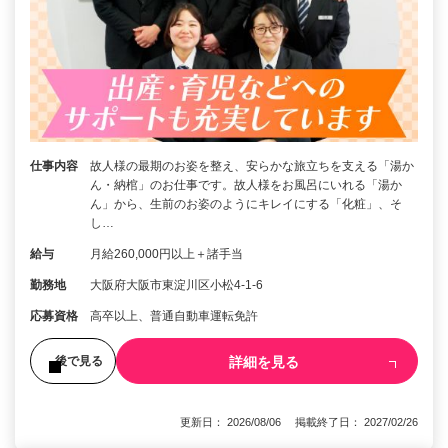
仕事内容
故人様の最期のお姿を整え、安らかな旅立ちを支える「湯か
ん・納棺」のお仕事です。故人様をお風呂にいれる「湯か
ん」から、生前のお姿のようにキレイにする「化粧」、そ
し…
給与
月給260,000円以上＋諸手当
勤務地
大阪府大阪市東淀川区小松4-1-6
応募資格
高卒以上、普通自動車運転免許
詳細を見る
後で見る
更新日： 2026/08/06 掲載終了日： 2027/02/26