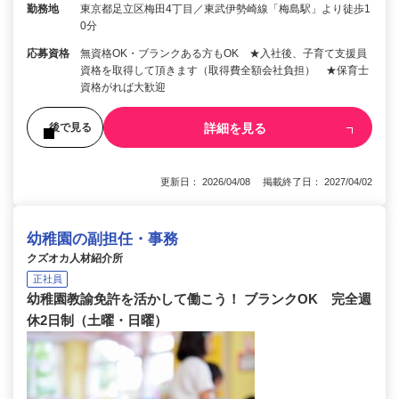
勤務地
東京都足立区梅田4丁目／東武伊勢崎線「梅島駅」より徒歩1
0分
応募資格
無資格OK・ブランクある方もOK ★入社後、子育て支援員
資格を取得して頂きます（取得費全額会社負担） ★保育士
資格がれば大歓迎
詳細を見る
後で見る
更新日： 2026/04/08 掲載終了日： 2027/04/02
幼稚園の副担任・事務
クズオカ人材紹介所
正社員
幼稚園教諭免許を活かして働こう！ ブランクOK 完全週
休2日制（土曜・日曜）