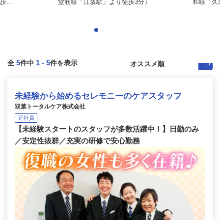
...
堂筋線「江坂駅」より徒歩3分）
和線「久
5
1
-
5
全
件中
件を表示
未経験から始めるセレモニーのケアスタッフ
双葉トータルケア株式会社
正社員
【未経験スタートのスタッフが多数活躍中！】日勤のみ
／安定性抜群／充実の研修で安心勤務