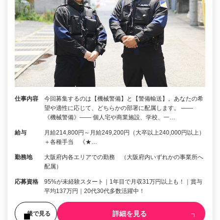
仕事内容
今回募集するのは【機械警備】と【警備輸送】。あなたの希
望や適性に応じて、どちらかの部署に配属します。 ――
《機械警備》―― 個人宅や商業施設、学校、一…
給与
月給214,800円～月給249,200円（大卒以上240,000円以上）
＋各種手当 《★…
勤務地
大阪府内各エリアでの勤務 （大阪府内いずれかの事業所へ
配属）
応募資格
95%が未経験スタート｜1年目で月収31万円以上も！｜賞与
平均137万円｜20代30代多数活躍中！
詳細を見る
後で見る