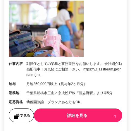
仕事内容
副担任としての業務と事務業務をお願いします。 会社紹介動
画配信中！お気軽にご相談下さい。 https://v.classtream.jp/cr
eate-gro…
給与
月給250,000円以上（賞与年2ヶ月分）
勤務地
千葉県船橋市三山／京成松戸線「習志野駅」より車5分
応募資格
幼稚園教諭 ブランクある方もOK
詳細を見る
後で見る