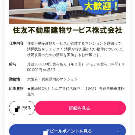
仕事内容
住友不動産建物サービスが管理するマンションを巡回して、
清掃状況をチェック！ 清掃が行き届かない物件については、
状況改善のための清掃を実施するお仕事です。 …
給与
月給200,000円 賞与あり（年２回） ※モデル賞与（年間）3
00,000円 年収2,7…
勤務地
大阪府・兵庫県内のマンション
応募資格
★未経験OK！ シニア世代活躍中！【必須】 普通自動車運転
免許
詳細を見る
後で見る
アピールポイントを見る