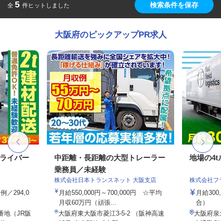
5
検索条件を保存
全
件ヒットしました
大阪府のピックアップPR求人
ドライバー
中距離・長距離の大型トレーラー
地場の4
乗務員／未経験
株式会社日本トランスネット 大阪支店
株式会社フ
例／294,0
月給550,000円～700,000円 ☆平均
月給300
月収60万円（頑張...
合）
番地（JR阪
大阪府東大阪市菱江3-5-2 （阪神高速
大阪府泉北