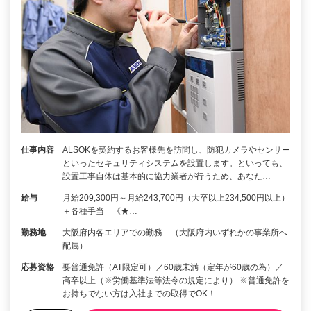
仕事内容
ALSOKを契約するお客様先を訪問し、防犯カメラやセンサー
といったセキュリティシステムを設置します。といっても、
設置工事自体は基本的に協力業者が行うため、あなた…
給与
月給209,300円～月給243,700円（大卒以上234,500円以上）
＋各種手当 《★…
勤務地
大阪府内各エリアでの勤務 （大阪府内いずれかの事業所へ
配属）
応募資格
要普通免許（AT限定可）／60歳未満（定年が60歳の為）／
高卒以上（※労働基準法等法令の規定により） ※普通免許を
お持ちでない方は入社までの取得でOK！