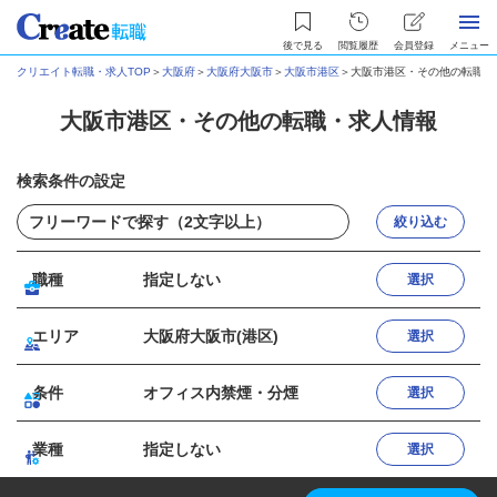
後で見る
閲覧履歴
会員登録
メニュー
クリエイト転職・求人TOP
＞
大阪府
＞
大阪府大阪市
＞
大阪市港区
＞
大阪市港区・その他の転職・
大阪市港区・その他の転職・求人情報
検索条件の設定
絞り込む
職種
指定しない
選択
エリア
大阪府大阪市(港区)
選択
条件
オフィス内禁煙・分煙
選択
業種
指定しない
選択