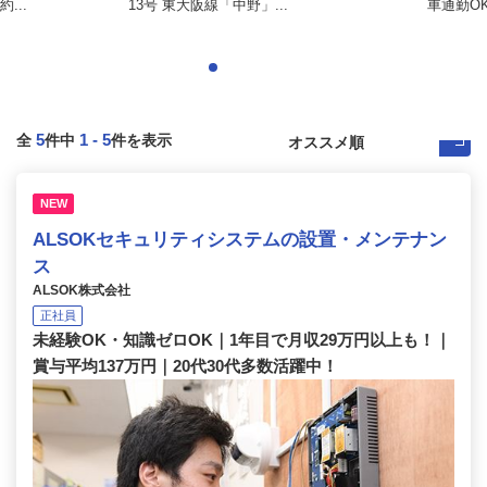
...
13号 東大阪線「中野」...
車通勤OK 
5
1
-
5
全
件中
件を表示
NEW
ALSOKセキュリティシステムの設置・メンテナン
ス
ALSOK株式会社
正社員
未経験OK・知識ゼロOK｜1年目で月収29万円以上も！｜
賞与平均137万円｜20代30代多数活躍中！