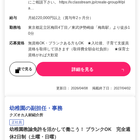
にご相談下さい。 https://v.classtream.jp/create-group/#/pl
a…
給与
月給220,000円以上（賞与年2ヶ月分）
勤務地
東京都足立区梅田4丁目／東武伊勢崎線「梅島駅」より徒歩1
0分
応募資格
無資格OK・ブランクある方もOK ★入社後、子育て支援員
資格を取得して頂きます（取得費全額会社負担） ★保育士
資格がれば大歓迎
詳細を見る
後で見る
更新日： 2026/04/08 掲載終了日： 2027/04/02
幼稚園の副担任・事務
クズオカ人材紹介所
正社員
幼稚園教諭免許を活かして働こう！ ブランクOK 完全週
休2日制（土曜・日曜）