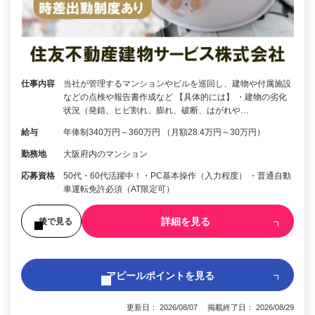
仕事内容
当社が管理するマンションやビルを巡回し、建物や付属施設
などの点検や報告書作成など 【具体的には】 ・建物の劣化
状況（発錆、ヒビ割れ、膨れ、破断、はがれや…
給与
年俸制340万円～360万円 （月額28.4万円～30万円）
勤務地
大阪府内のマンション
応募資格
50代・60代活躍中！・PC基本操作（入力程度） ・普通自動
車運転免許必須（AT限定可）
詳細を見る
後で見る
アピールポイントを見る
更新日： 2026/08/07 掲載終了日： 2026/08/29