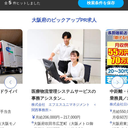
5
検索条件を保存
全
件ヒットしました
大阪府のピックアップPR求人
送ドライバ
医療物流管理システムサービスの
中距離・
事務アシスタン...
乗務員／
株式会社日
株式会社 エフエスユニマネジメント ＜
関西事務所＞
律手当含
月給550,
月給206,000円～217,000円
月収60万
（大阪モノ
大阪府吹田市広芝町（大阪メトロ御
大阪府東大