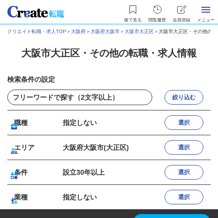
後で見る
閲覧履歴
会員登録
メニュー
クリエイト転職・求人TOP
＞
大阪府
＞
大阪府大阪市
＞
大阪市大正区
＞
大阪市大正区・その他の転
大阪市大正区・その他の転職・求人情報
検索条件の設定
絞り込む
職種
指定しない
選択
エリア
大阪府大阪市(大正区)
選択
条件
設立30年以上
選択
業種
指定しない
選択