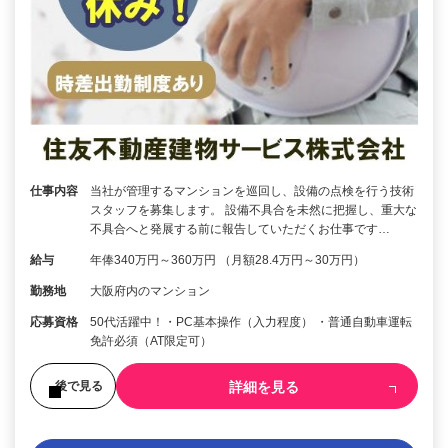
仕事内容
当社が管理するマンションを巡回し、設備の点検を行う技術
スタッフを募集します。 設備不具合を未然に把握し、重大な
不具合へと発展する前に報告していただくお仕事です…
給与
年俸340万円～360万円 （月額28.4万円～30万円）
勤務地
大阪府内のマンション
応募資格
50代活躍中！・PC基本操作（入力程度） ・普通自動車運転
免許必須（AT限定可）
詳細を見る
後で見る