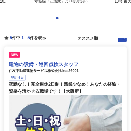
...
堂筋線「江坂駅」より徒歩3分）
13号 東
5
1
-
5
全
件中
件を表示
NEW
建物の設備・巡回点検スタッフ
住友不動産建物サービス株式会社/kes26001
契約社員
夜勤なし！完全週休2日制！残業少なめ！あなたの経験・
資格を活かせる職場です！【大阪府】