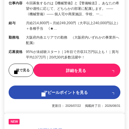
仕事内容
今回募集するのは【機械警備】と【警備輸送】。あなたの希
望や適性に応じて、どちらかの部署に配属します。 ――
《機械警備》―― 個人宅や商業施設、学校、一…
給与
月給214,800円～月給249,200円（大卒以上240,000円以上）
＋各種手当 《★…
勤務地
大阪府内各エリアでの勤務 （大阪府内いずれかの事業所へ
配属）
応募資格
95%が未経験スタート｜1年目で月収31万円以上も！｜賞与
平均137万円｜20代30代多数活躍中！
詳細を見る
後で見る
アピールポイントを見る
更新日： 2026/07/22 掲載終了日： 2026/08/31
NEW