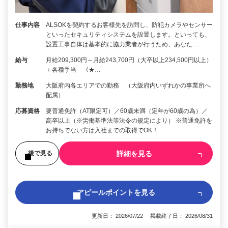
仕事内容
ALSOKを契約するお客様先を訪問し、防犯カメラやセンサー
といったセキュリティシステムを設置します。といっても、
設置工事自体は基本的に協力業者が行うため、あなた…
給与
月給209,300円～月給243,700円（大卒以上234,500円以上）
＋各種手当 《★…
勤務地
大阪府内各エリアでの勤務 （大阪府内いずれかの事業所へ
配属）
応募資格
要普通免許（AT限定可）／60歳未満（定年が60歳の為）／
高卒以上（※労働基準法等法令の規定により） ※普通免許を
お持ちでない方は入社までの取得でOK！
詳細を見る
後で見る
アピールポイントを見る
更新日： 2026/07/22 掲載終了日： 2026/08/31