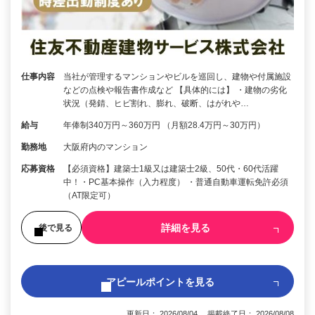
仕事内容
当社が管理するマンションやビルを巡回し、建物や付属施設
などの点検や報告書作成など 【具体的には】 ・建物の劣化
状況（発錆、ヒビ割れ、膨れ、破断、はがれや…
給与
年俸制340万円～360万円 （月額28.4万円～30万円）
勤務地
大阪府内のマンション
応募資格
【必須資格】建築士1級又は建築士2級、50代・60代活躍
中！・PC基本操作（入力程度） ・普通自動車運転免許必須
（AT限定可）
詳細を見る
後で見る
アピールポイントを見る
更新日： 2026/08/04 掲載終了日： 2026/08/08