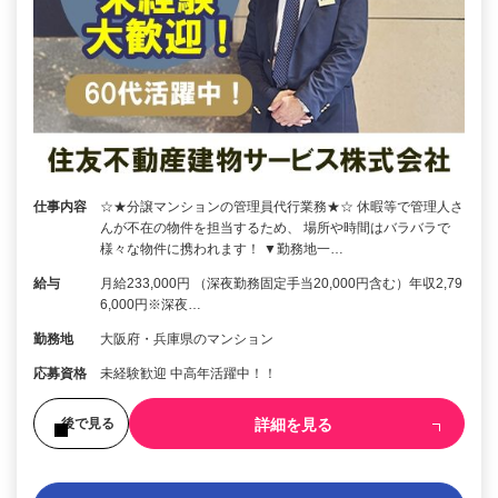
仕事内容
☆★分譲マンションの管理員代行業務★☆ 休暇等で管理人さ
んが不在の物件を担当するため、 場所や時間はバラバラで
様々な物件に携われます！ ▼勤務地一…
給与
月給233,000円 （深夜勤務固定手当20,000円含む）年収2,79
6,000円※深夜…
勤務地
大阪府・兵庫県のマンション
応募資格
未経験歓迎 中高年活躍中！！
詳細を見る
後で見る