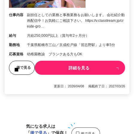
仕事内容
副担任としての業務と事務業務をお願いします。 会社紹介動
画配信中！お気軽にご相談下さい。 https://v.classtream.jp/cr
eate-gro…
給与
月給250,000円以上（賞与年2ヶ月分）
勤務地
千葉県船橋市三山／京成松戸線「習志野駅」より車5分
応募資格
幼稚園教諭 ブランクある方もOK
詳細を見る
後で見る
更新日： 2026/04/08 掲載終了日： 2027/03/26
1
気になる求人は
「
後で見る
」で保存！