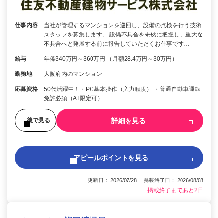
仕事内容
当社が管理するマンションを巡回し、設備の点検を行う技術
スタッフを募集します。 設備不具合を未然に把握し、重大な
不具合へと発展する前に報告していただくお仕事です…
給与
年俸340万円～360万円 （月額28.4万円～30万円）
勤務地
大阪府内のマンション
応募資格
50代活躍中！・PC基本操作（入力程度） ・普通自動車運転
免許必須（AT限定可）
詳細を見る
後で見る
アピールポイントを見る
更新日： 2026/07/28 掲載終了日： 2026/08/08
掲載終了まであと2日