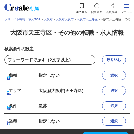
後で見る
閲覧履歴
会員登録
メニュー
クリエイト転職・求人TOP
＞
大阪府
＞
大阪府大阪市
＞
大阪市天王寺区
＞
大阪市天王寺区・その他
大阪市天王寺区・その他の転職・求人情報
検索条件の設定
絞り込む
職種
指定しない
選択
エリア
大阪府大阪市(天王寺区)
選択
条件
急募
選択
業種
指定しない
選択