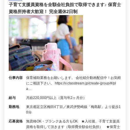
子育て支援員資格を全額会社負担で取得できます♪ 保育士
資格所持者大歓迎！ 完全週休2日制
仕事内容
保育補助業務をお願いします。 会社紹介動画配信中！お気軽
にご相談下さい。 https://v.classtream.jp/create-group/#/pl
a…
給与
月給220,000円以上（賞与年2ヶ月分）
勤務地
東京都足立区梅田4丁目／東武伊勢崎線「梅島駅」より徒歩1
0分
応募資格
無資格OK・ブランクある方もOK ★入社後、子育て支援員
資格を取得して頂きます（取得費全額会社負担） ★保育士