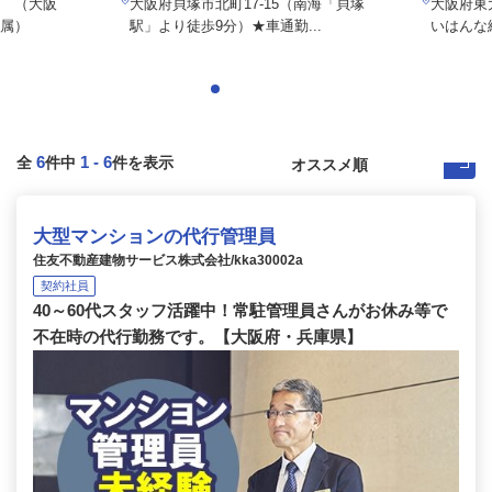
 （大阪
大阪府貝塚市北町17-15（南海「貝塚
大阪府東大
属）
駅」より徒歩9分）★車通勤...
いはんな線
6
1
-
6
全
件中
件を表示
大型マンションの代行管理員
住友不動産建物サービス株式会社/kka30002a
契約社員
40～60代スタッフ活躍中！常駐管理員さんがお休み等で
不在時の代行勤務です。【大阪府・兵庫県】