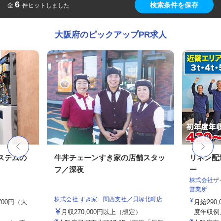
6
検索条件を保存
全
件ヒットしました
大阪府のピックアップPR求人
ステムの
牛丼チェーンすき家の店舗スタッ
リネン配
フ／深夜
ー
株式会社ザ
営業所
株式会社 すき家 関西支社／貝塚北町店
,700円（大
月給290
月収270,000円以上（想定）
度年収例／4