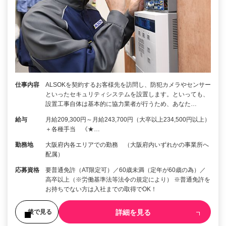
仕事内容
ALSOKを契約するお客様先を訪問し、防犯カメラやセンサー
といったセキュリティシステムを設置します。といっても、
設置工事自体は基本的に協力業者が行うため、あなた…
給与
月給209,300円～月給243,700円（大卒以上234,500円以上）
＋各種手当 《★…
勤務地
大阪府内各エリアでの勤務 （大阪府内いずれかの事業所へ
配属）
応募資格
要普通免許（AT限定可）／60歳未満（定年が60歳の為）／
高卒以上（※労働基準法等法令の規定により） ※普通免許を
お持ちでない方は入社までの取得でOK！
詳細を見る
後で見る