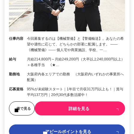
仕事内容
今回募集するのは【機械警備】と【警備輸送】。あなたの希
望や適性に応じて、どちらかの部署に配属します。 ――
《機械警備》―― 個人宅や商業施設、学校、一…
給与
月給214,800円～月給249,200円（大卒以上240,000円以上）
＋各種手当 《★…
勤務地
大阪府内各エリアでの勤務 （大阪府内いずれかの事業所へ
配属）
応募資格
95%が未経験スタート｜1年目で月収31万円以上も！｜賞与
平均137万円｜20代30代多数活躍中！
詳細を見る
後で見る
アピールポイントを見る