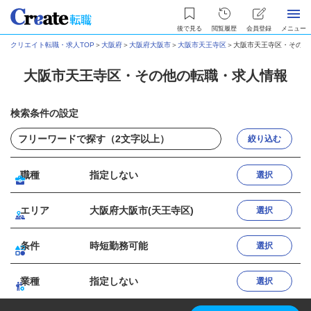
後で見る
閲覧履歴
会員登録
メニュー
クリエイト転職・求人TOP
＞
大阪府
＞
大阪府大阪市
＞
大阪市天王寺区
＞
大阪市天王寺区・その他
大阪市天王寺区・その他の転職・求人情報
検索条件の設定
絞り込む
職種
指定しない
選択
エリア
大阪府大阪市(天王寺区)
選択
条件
時短勤務可能
選択
業種
指定しない
選択