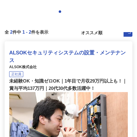
2
1
-
2
全
件中
件を表示
ALSOKセキュリティシステムの設置・メンテナン
ス
ALSOK株式会社
正社員
未経験OK・知識ゼロOK｜1年目で月収29万円以上も！｜
賞与平均137万円｜20代30代多数活躍中！