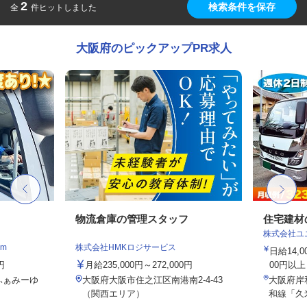
2
検索条件を保存
全
件ヒットしました
大阪府のピックアップPR求人
物流倉庫の管理スタッフ
住宅建材
株式会社ユ
m
株式会社HMKロジサービス
日給14,
円
月給235,000円～272,000円
00円以上
 ふぁみーゆ
大阪府大阪市住之江区南港南2-4-43
大阪府岸
（関西エリア）
和線「久