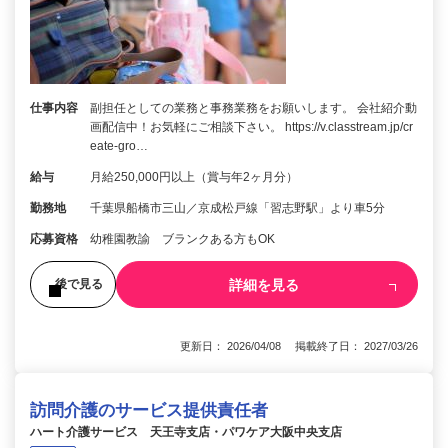
仕事内容
副担任としての業務と事務業務をお願いします。 会社紹介動
画配信中！お気軽にご相談下さい。 https://v.classtream.jp/cr
eate-gro…
給与
月給250,000円以上（賞与年2ヶ月分）
勤務地
千葉県船橋市三山／京成松戸線「習志野駅」より車5分
応募資格
幼稚園教諭 ブランクある方もOK
詳細を見る
後で見る
更新日： 2026/04/08 掲載終了日： 2027/03/26
訪問介護のサービス提供責任者
ハート介護サービス 天王寺支店・パワケア大阪中央支店