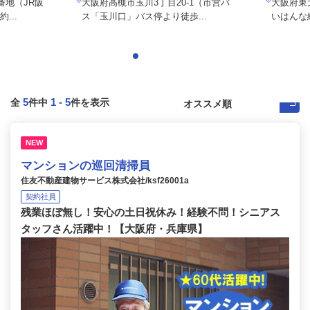
番地（JR阪
大阪府高槻市玉川3丁目20-1（市営バ
大阪府東大
...
ス「玉川口」バス停より徒歩...
いはんな線
5
1
-
5
全
件中
件を表示
NEW
マンションの巡回清掃員
住友不動産建物サービス株式会社/ksf26001a
契約社員
残業ほぼ無し！安心の土日祝休み！経験不問！シニアス
タッフさん活躍中！【大阪府・兵庫県】