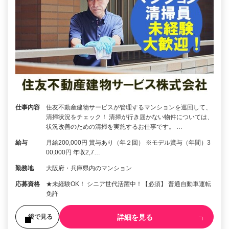
仕事内容
住友不動産建物サービスが管理するマンションを巡回して、
清掃状況をチェック！ 清掃が行き届かない物件については、
状況改善のための清掃を実施するお仕事です。 …
給与
月給200,000円 賞与あり（年２回） ※モデル賞与（年間）3
00,000円 年収2,7…
勤務地
大阪府・兵庫県内のマンション
応募資格
★未経験OK！ シニア世代活躍中！【必須】 普通自動車運転
免許
詳細を見る
後で見る