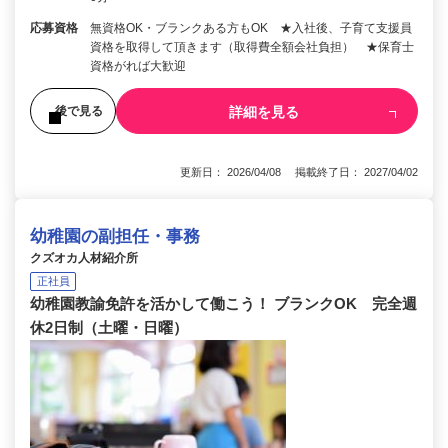
応募資格
無資格OK・ブランクある方もOK ★入社後、子育て支援員
資格を取得して頂きます（取得費全額会社負担） ★保育士
資格がれば大歓迎
詳細を見る
後で見る
更新日： 2026/04/08 掲載終了日： 2027/04/02
幼稚園の副担任・事務
クズオカ人材紹介所
正社員
幼稚園教諭免許を活かして働こう！ ブランクOK 完全週
休2日制（土曜・日曜）