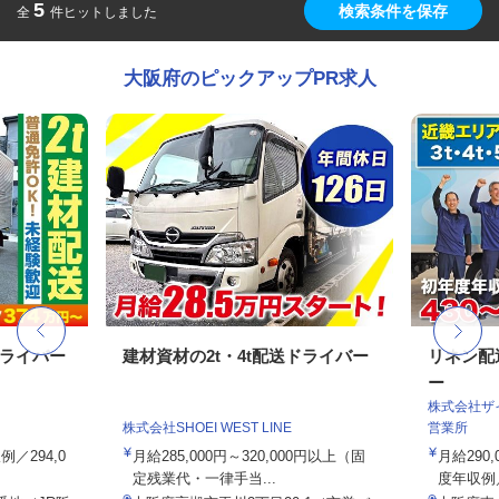
5
検索条件を保存
全
件ヒットしました
大阪府のピックアップPR求人
ドライバー
建材資材の2t・4t配送ドライバー
リネン配
ー
株式会社ザ
株式会社SHOEI WEST LINE
営業所
例／294,0
月給285,000円～320,000円以上（固
月給290
定残業代・一律手当...
度年収例／4