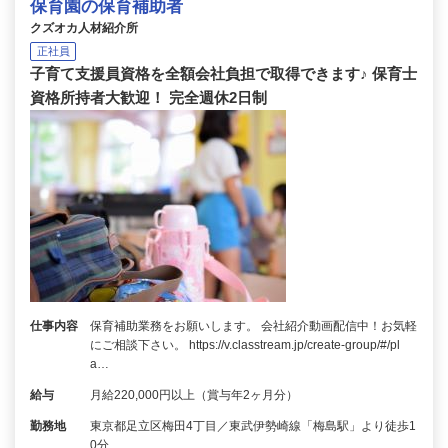
保育園の保育補助者
クズオカ人材紹介所
正社員
子育て支援員資格を全額会社負担で取得できます♪ 保育士
資格所持者大歓迎！ 完全週休2日制
仕事内容
保育補助業務をお願いします。 会社紹介動画配信中！お気軽
にご相談下さい。 https://v.classtream.jp/create-group/#/pl
a…
給与
月給220,000円以上（賞与年2ヶ月分）
勤務地
東京都足立区梅田4丁目／東武伊勢崎線「梅島駅」より徒歩1
0分