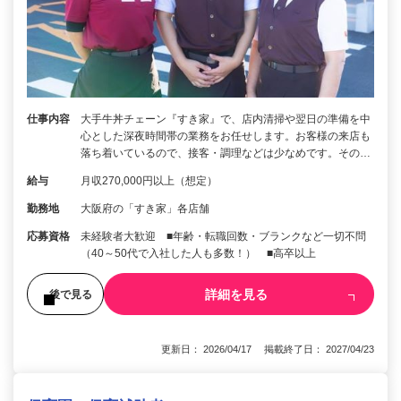
仕事内容
大手牛丼チェーン『すき家』で、店内清掃や翌日の準備を中
心とした深夜時間帯の業務をお任せします。お客様の来店も
落ち着いているので、接客・調理などは少なめです。その…
給与
月収270,000円以上（想定）
勤務地
大阪府の「すき家」各店舗
応募資格
未経験者大歓迎 ■年齢・転職回数・ブランクなど一切不問
（40～50代で入社した人も多数！） ■高卒以上
詳細を見る
後で見る
更新日： 2026/04/17 掲載終了日： 2027/04/23