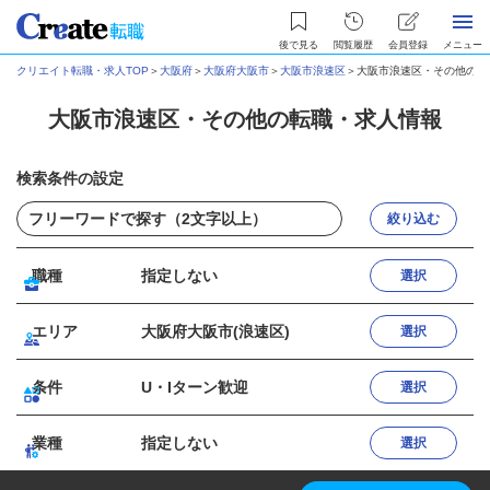
後で見る
閲覧履歴
会員登録
メニュー
クリエイト転職・求人TOP
＞
大阪府
＞
大阪府大阪市
＞
大阪市浪速区
＞
大阪市浪速区・その他の転
大阪市浪速区・その他の転職・求人情報
検索条件の設定
絞り込む
職種
指定しない
選択
エリア
大阪府大阪市(浪速区)
選択
条件
U・Iターン歓迎
選択
業種
指定しない
選択