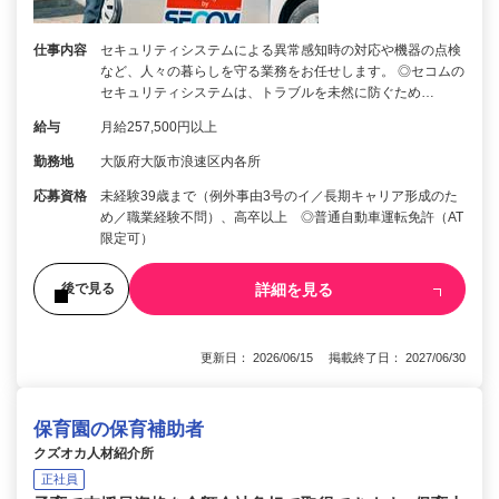
仕事内容
セキュリティシステムによる異常感知時の対応や機器の点検
など、人々の暮らしを守る業務をお任せします。 ◎セコムの
セキュリティシステムは、トラブルを未然に防ぐため…
給与
月給257,500円以上
勤務地
大阪府大阪市浪速区内各所
応募資格
未経験39歳まで（例外事由3号のイ／長期キャリア形成のた
め／職業経験不問）、高卒以上 ◎普通自動車運転免許（AT
限定可）
詳細を見る
後で見る
更新日： 2026/06/15 掲載終了日： 2027/06/30
保育園の保育補助者
クズオカ人材紹介所
正社員