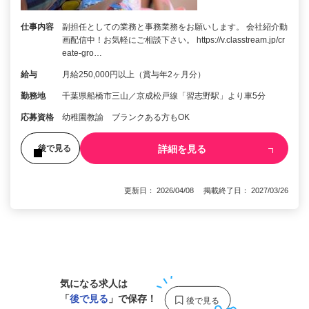
仕事内容
副担任としての業務と事務業務をお願いします。 会社紹介動
画配信中！お気軽にご相談下さい。 https://v.classtream.jp/cr
eate-gro…
給与
月給250,000円以上（賞与年2ヶ月分）
勤務地
千葉県船橋市三山／京成松戸線「習志野駅」より車5分
応募資格
幼稚園教諭 ブランクある方もOK
詳細を見る
後で見る
更新日： 2026/04/08 掲載終了日： 2027/03/26
1
気になる求人は
「
後で見る
」で保存！