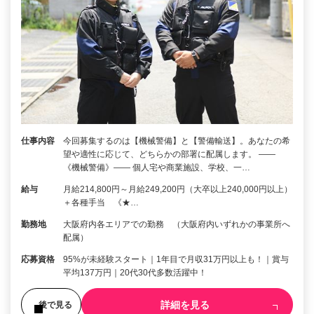
仕事内容
今回募集するのは【機械警備】と【警備輸送】。あなたの希
望や適性に応じて、どちらかの部署に配属します。 ――
《機械警備》―― 個人宅や商業施設、学校、一…
給与
月給214,800円～月給249,200円（大卒以上240,000円以上）
＋各種手当 《★…
勤務地
大阪府内各エリアでの勤務 （大阪府内いずれかの事業所へ
配属）
応募資格
95%が未経験スタート｜1年目で月収31万円以上も！｜賞与
平均137万円｜20代30代多数活躍中！
詳細を見る
後で見る