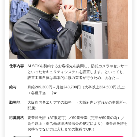
仕事内容
ALSOKを契約するお客様先を訪問し、防犯カメラやセンサー
といったセキュリティシステムを設置します。といっても、
設置工事自体は基本的に協力業者が行うため、あなた…
給与
月給209,300円～月給243,700円（大卒以上234,500円以上）
＋各種手当 《★…
勤務地
大阪府内各エリアでの勤務 （大阪府内いずれかの事業所へ
配属）
応募資格
要普通免許（AT限定可）／60歳未満（定年が60歳の為）／
高卒以上（※労働基準法等法令の規定により） ※普通免許を
お持ちでない方は入社までの取得でOK！