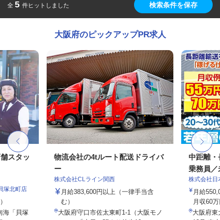
5
検索条件を保存
全
件ヒットしました
大阪府のピックアップPR求人
店舗スタッ
物流会社の4tルート配送ドライバ
中距離・
ー
乗務員／
株式会社CLライン関西
株式会社日
貝塚北町店
月給383,600円以上（一律手当含
月給550,
定）
む）
月収60万
（南海「貝塚
大阪府守口市佐太東町1-1（大阪モノ
大阪府東大