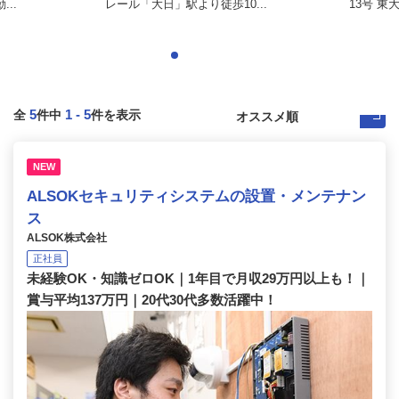
..
レール「大日」駅より徒歩10...
13号 東
5
1
-
5
全
件中
件を表示
NEW
ALSOKセキュリティシステムの設置・メンテナン
ス
ALSOK株式会社
正社員
未経験OK・知識ゼロOK｜1年目で月収29万円以上も！｜
賞与平均137万円｜20代30代多数活躍中！