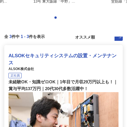
...
13号 東大阪線「中野」...
堂筋線「
3
1
-
3
全
件中
件を表示
ALSOKセキュリティシステムの設置・メンテナン
ス
ALSOK株式会社
正社員
未経験OK・知識ゼロOK｜1年目で月収29万円以上も！｜
賞与平均137万円｜20代30代多数活躍中！