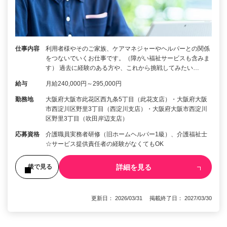
仕事内容
利用者様やそのご家族、ケアマネジャーやヘルパーとの関係
をつないでいくお仕事です。（障がい福祉サービスも含みま
す） 過去に経験のある方や、これから挑戦してみたい…
給与
月給240,000円～295,000円
勤務地
大阪府大阪市此花区西九条5丁目（此花支店）・大阪府大阪
市西淀川区野里3丁目（西淀川支店）・大阪府大阪市西淀川
区野里3丁目（吹田岸辺支店）
応募資格
介護職員実務者研修（旧ホームヘルパー1級）、介護福祉士
☆サービス提供責任者の経験がなくてもOK
詳細を見る
後で見る
更新日： 2026/03/31 掲載終了日： 2027/03/30