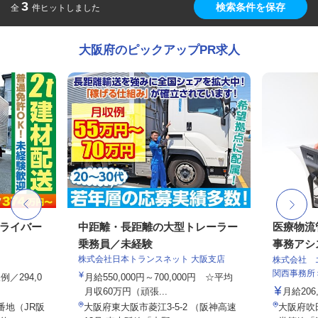
3
検索条件を保存
全
件ヒットしました
大阪府のピックアップPR求人
ドライバー
中距離・長距離の大型トレーラー
医療物流
乗務員／未経験
事務アシス
株式会社日本トランスネット 大阪支店
株式会社 
関西事務所
例／294,0
月給550,000円～700,000円 ☆平均
月収60万円（頑張...
月給206,
番地（JR阪
大阪府東大阪市菱江3-5-2 （阪神高速
大阪府吹