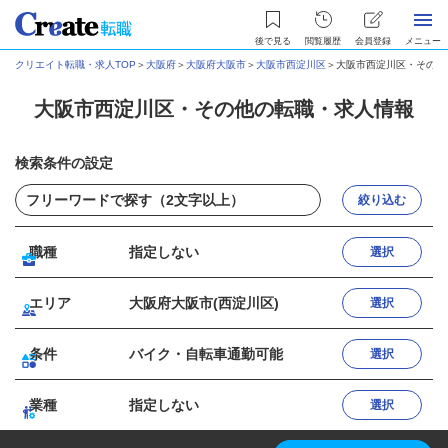
後で見る
閲覧履歴
会員登録
メニュー
クリエイト転職・求人TOP
＞
大阪府
＞
大阪府大阪市
＞
大阪市西淀川区
＞
大阪市西淀川区・その他
大阪市西淀川区・その他の転職・求人情報
検索条件の設定
絞り込む
職種
指定しない
選択
エリア
大阪府大阪市(西淀川区)
選択
条件
バイク・自転車通勤可能
選択
業種
指定しない
選択