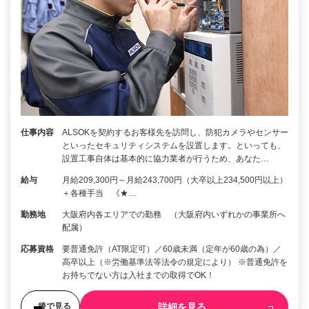
仕事内容
ALSOKを契約するお客様先を訪問し、防犯カメラやセンサー
といったセキュリティシステムを設置します。といっても、
設置工事自体は基本的に協力業者が行うため、あなた…
給与
月給209,300円～月給243,700円（大卒以上234,500円以上）
＋各種手当 《★…
勤務地
大阪府内各エリアでの勤務 （大阪府内いずれかの事業所へ
配属）
応募資格
要普通免許（AT限定可）／60歳未満（定年が60歳の為）／
高卒以上（※労働基準法等法令の規定により） ※普通免許を
お持ちでない方は入社までの取得でOK！
詳細を見る
後で見る