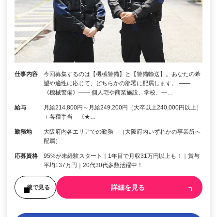
仕事内容
今回募集するのは【機械警備】と【警備輸送】。あなたの希
望や適性に応じて、どちらかの部署に配属します。 ――
《機械警備》―― 個人宅や商業施設、学校、一…
給与
月給214,800円～月給249,200円（大卒以上240,000円以上）
＋各種手当 《★…
勤務地
大阪府内各エリアでの勤務 （大阪府内いずれかの事業所へ
配属）
応募資格
95%が未経験スタート｜1年目で月収31万円以上も！｜賞与
平均137万円｜20代30代多数活躍中！
詳細を見る
後で見る