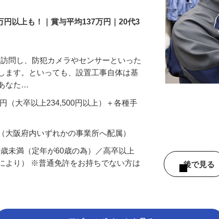
万円以上も！｜賞与平均137万円｜20代3
先を訪問し、防犯カメラやセンサーといった
置します。といっても、設置工事自体は基
、あなた…
700円（大卒以上234,500円以上）＋各種手
 （大阪府内いずれかの事業所へ配属）
60歳未満（定年が60歳の為）／高卒以上
により） ※普通免許をお持ちでない方は
後で見