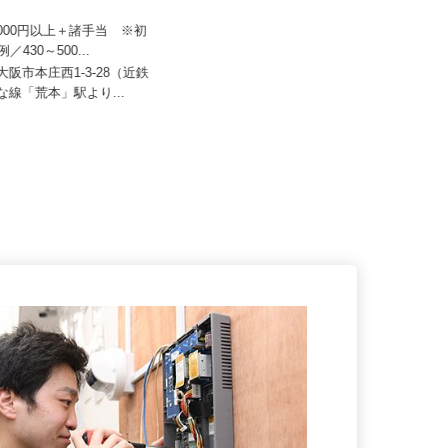
ザイマックスカレス関西 東大
株式会社ユニキャリー
90,000円以上＋諸手当 ※初
日給14,000円以上 ★月収例／294,
例／430～500...
000円以上＋交通費（...
東大阪市本庄西1-3-28（近鉄
大阪府岸和田市今木町155番地（JR
んな線「荒本」駅より...
阪和線「久米田駅」から車で約...