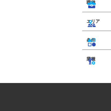
職種
エリア
条件
業種