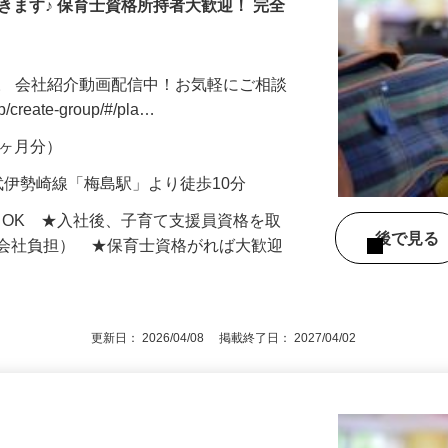
きます♪ 保育士資格所持者大歓迎！ 完全
。 会社紹介動画配信中！お気軽にご相談
jp/create-group/#/pla…
年2ヶ月分）
武伊勢崎線「梅島駅」より徒歩10分
もOK ★入社後、子育て支援員資格を取
後で見
額会社負担） ★保育士資格がれば大歓迎
更新日： 2026/04/08 掲載終了日： 2027/04/02