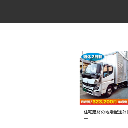
リネン配送の中型ルートドライ
住宅建材の地場配送2
バー
ー