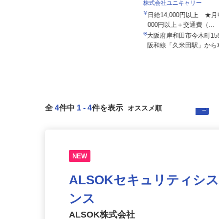
株式会社ザイマックスカレス関西 東大
阪営業所
株式会社ユニキャリー
月給290,000円以上＋諸手当 ※初
日給14,000円以上 ★月
年度年収例／430～500...
000円以上＋交通費（...
大阪府東大阪市本庄西1-3-28（近鉄
大阪府岸和田市今木町15
けいはんな線「荒本」駅より...
阪和線「久米田駅」から車
全
4
件中
1
-
4
件を表示
NEW
ALSOKセキュリティシ
ンス