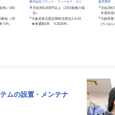
株式会社
株式会社フラット・フィールド・ロジ
阪営業所
収例／294,
月給300,000円以上（23日勤務の場
月給2
合）
年度年収
5番地（JR
大阪府泉北郡忠岡町忠岡北1-4-24
大阪府
で約...
★車通勤OK ※2026年...
けいは
ステムの設置・メンテナ