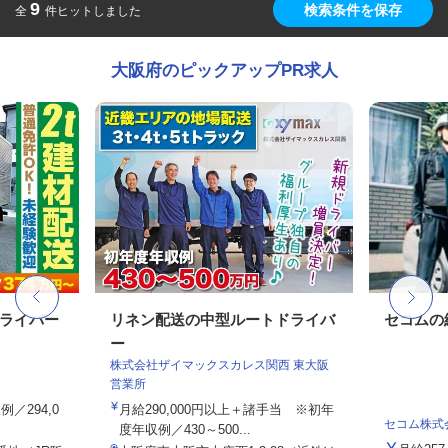
9
検索条件を保存
全
件ヒットしました
大阪府のピックアップPR求人
ドライバー
リネン配送の中型ルートドライバ
セコムの
ー
株式会社ザイマックスカレス関西 東大阪
営業所
例／294,0
月給290,000円以上＋諸手当 ※初年
セコム株式
度年収例／430～500...