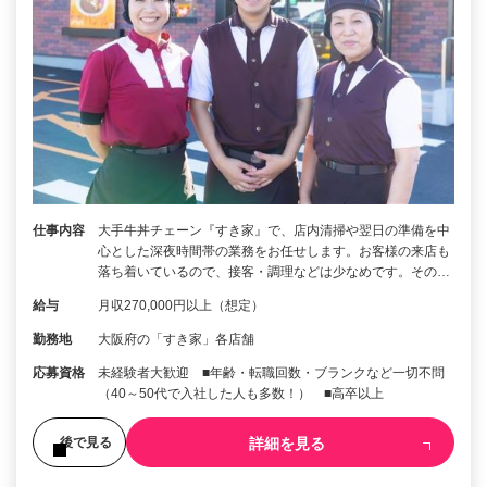
仕事内容
大手牛丼チェーン『すき家』で、店内清掃や翌日の準備を中
心とした深夜時間帯の業務をお任せします。お客様の来店も
落ち着いているので、接客・調理などは少なめです。その…
給与
月収270,000円以上（想定）
勤務地
大阪府の「すき家」各店舗
応募資格
未経験者大歓迎 ■年齢・転職回数・ブランクなど一切不問
（40～50代で入社した人も多数！） ■高卒以上
詳細を見る
後で見る