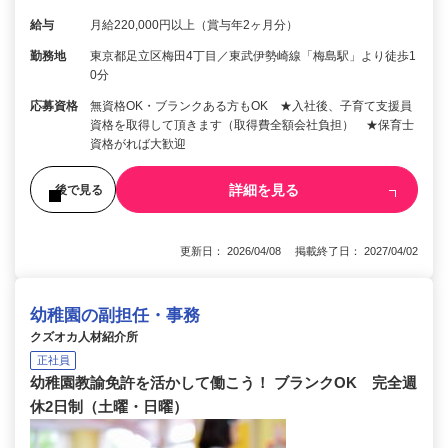
給与
月給220,000円以上（賞与年2ヶ月分）
勤務地
東京都足立区梅田4丁目／東武伊勢崎線「梅島駅」より徒歩1
0分
応募資格
無資格OK・ブランクある方もOK ★入社後、子育て支援員
資格を取得して頂きます（取得費全額会社負担） ★保育士
資格がれば大歓迎
詳細を見る
後で見る
更新日： 2026/04/08 掲載終了日： 2027/04/02
幼稚園の副担任・事務
クズオカ人材紹介所
正社員
幼稚園教諭免許を活かして働こう！ ブランクOK 完全週
休2日制（土曜・日曜）