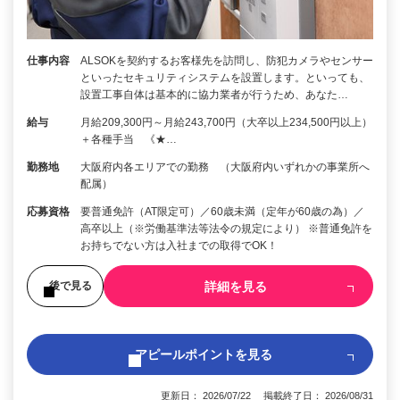
仕事内容
ALSOKを契約するお客様先を訪問し、防犯カメラやセンサー
といったセキュリティシステムを設置します。といっても、
設置工事自体は基本的に協力業者が行うため、あなた…
給与
月給209,300円～月給243,700円（大卒以上234,500円以上）
＋各種手当 《★…
勤務地
大阪府内各エリアでの勤務 （大阪府内いずれかの事業所へ
配属）
応募資格
要普通免許（AT限定可）／60歳未満（定年が60歳の為）／
高卒以上（※労働基準法等法令の規定により） ※普通免許を
お持ちでない方は入社までの取得でOK！
詳細を見る
後で見る
アピールポイントを見る
更新日： 2026/07/22 掲載終了日： 2026/08/31