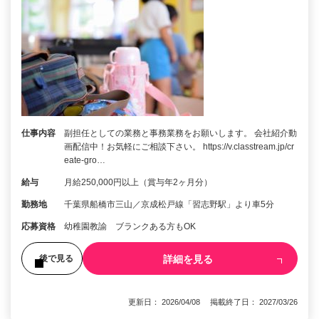
仕事内容
副担任としての業務と事務業務をお願いします。 会社紹介動
画配信中！お気軽にご相談下さい。 https://v.classtream.jp/cr
eate-gro…
給与
月給250,000円以上（賞与年2ヶ月分）
勤務地
千葉県船橋市三山／京成松戸線「習志野駅」より車5分
応募資格
幼稚園教諭 ブランクある方もOK
詳細を見る
後で見る
更新日： 2026/04/08 掲載終了日： 2027/03/26