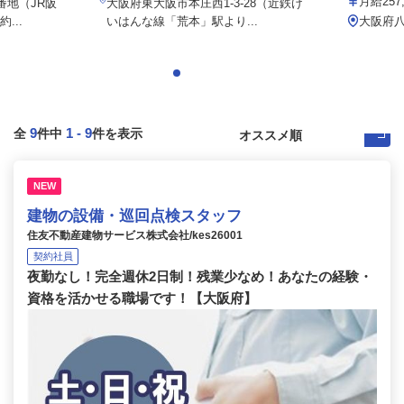
月給257
番地（JR阪
大阪府東大阪市本庄西1-3-28（近鉄け
...
いはんな線「荒本」駅より...
大阪府
9
1
-
9
全
件中
件を表示
NEW
建物の設備・巡回点検スタッフ
住友不動産建物サービス株式会社/kes26001
契約社員
夜勤なし！完全週休2日制！残業少なめ！あなたの経験・
資格を活かせる職場です！【大阪府】