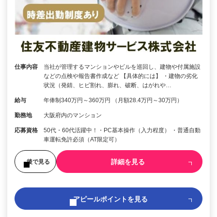
仕事内容
当社が管理するマンションやビルを巡回し、建物や付属施設
などの点検や報告書作成など 【具体的には】 ・建物の劣化
状況（発錆、ヒビ割れ、膨れ、破断、はがれや…
給与
年俸制340万円～360万円 （月額28.4万円～30万円）
勤務地
大阪府内のマンション
応募資格
50代・60代活躍中！・PC基本操作（入力程度） ・普通自動
車運転免許必須（AT限定可）
詳細を見る
後で見る
アピールポイントを見る