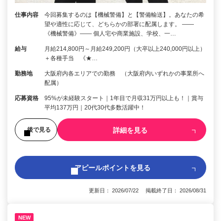
仕事内容
今回募集するのは【機械警備】と【警備輸送】。あなたの希
望や適性に応じて、どちらかの部署に配属します。 ――
《機械警備》―― 個人宅や商業施設、学校、一…
給与
月給214,800円～月給249,200円（大卒以上240,000円以上）
＋各種手当 《★…
勤務地
大阪府内各エリアでの勤務 （大阪府内いずれかの事業所へ
配属）
応募資格
95%が未経験スタート｜1年目で月収31万円以上も！｜賞与
平均137万円｜20代30代多数活躍中！
詳細を見る
後で見る
アピールポイントを見る
更新日： 2026/07/22 掲載終了日： 2026/08/31
NEW