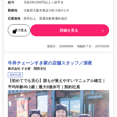
給与
月給260,000円以上＋諸手当
勤務地
大阪府大阪市東淀川区小松4-1-6
応募資格
高卒以上、普通自動車運転免許
詳細を見る
後で見る
更新日： 2026/08/06 掲載終了日： 2027/02/26
牛丼チェーンすき家の店舗スタッフ／深夜
株式会社 すき家 関西支社
契約社員
【初めてでも安心】誰もが覚えやすいマニュアル確立｜
平均年齢49.1歳｜最大9連休可｜契約社員