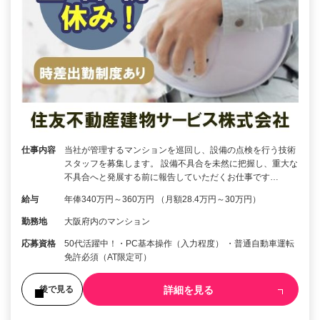
仕事内容
当社が管理するマンションを巡回し、設備の点検を行う技術
スタッフを募集します。 設備不具合を未然に把握し、重大な
不具合へと発展する前に報告していただくお仕事です…
給与
年俸340万円～360万円 （月額28.4万円～30万円）
勤務地
大阪府内のマンション
応募資格
50代活躍中！・PC基本操作（入力程度） ・普通自動車運転
免許必須（AT限定可）
詳細を見る
後で見る