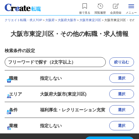
後で見る
閲覧履歴
会員登録
メニュー
クリエイト転職・求人TOP
＞
大阪府
＞
大阪府大阪市
＞
大阪市東淀川区
＞
大阪市東淀川区・その他
大阪市東淀川区・その他の転職・求人情報
検索条件の設定
絞り込む
職種
指定しない
選択
エリア
大阪府大阪市(東淀川区)
選択
条件
福利厚生・レクリエーション充実
選択
業種
指定しない
選択