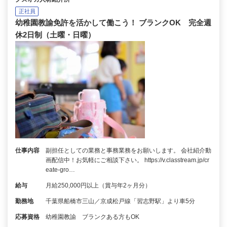
正社員
幼稚園教諭免許を活かして働こう！ ブランクOK 完全週
休2日制（土曜・日曜）
仕事内容
副担任としての業務と事務業務をお願いします。 会社紹介動
画配信中！お気軽にご相談下さい。 https://v.classtream.jp/cr
eate-gro…
給与
月給250,000円以上（賞与年2ヶ月分）
勤務地
千葉県船橋市三山／京成松戸線「習志野駅」より車5分
応募資格
幼稚園教諭 ブランクある方もOK