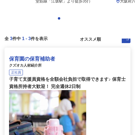
堂筋線「江坂駅」より徒歩3分）
大阪府
3
1
-
3
全
件中
件を表示
保育園の保育補助者
クズオカ人材紹介所
正社員
子育て支援員資格を全額会社負担で取得できます♪ 保育士
資格所持者大歓迎！ 完全週休2日制