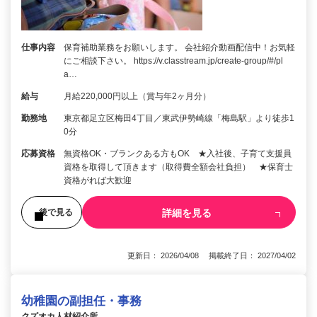
仕事内容
保育補助業務をお願いします。 会社紹介動画配信中！お気軽
にご相談下さい。 https://v.classtream.jp/create-group/#/pl
a…
給与
月給220,000円以上（賞与年2ヶ月分）
勤務地
東京都足立区梅田4丁目／東武伊勢崎線「梅島駅」より徒歩1
0分
応募資格
無資格OK・ブランクある方もOK ★入社後、子育て支援員
資格を取得して頂きます（取得費全額会社負担） ★保育士
資格がれば大歓迎
詳細を見る
後で見る
更新日： 2026/04/08 掲載終了日： 2027/04/02
幼稚園の副担任・事務
クズオカ人材紹介所