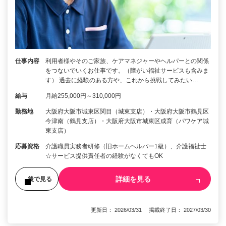
仕事内容
利用者様やそのご家族、ケアマネジャーやヘルパーとの関係
をつないでいくお仕事です。（障がい福祉サービスも含みま
す） 過去に経験のある方や、これから挑戦してみたい…
給与
月給255,000円～310,000円
勤務地
大阪府大阪市城東区関目（城東支店）・大阪府大阪市鶴見区
今津南（鶴見支店）・大阪府大阪市城東区成育（パワケア城
東支店）
応募資格
介護職員実務者研修（旧ホームヘルパー1級）、介護福祉士
☆サービス提供責任者の経験がなくてもOK
詳細を見る
後で見る
更新日： 2026/03/31 掲載終了日： 2027/03/30