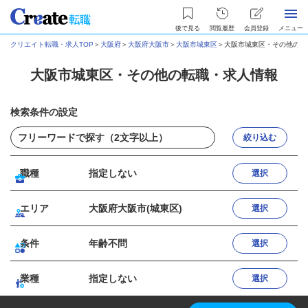
後で見る
閲覧履歴
会員登録
メニュー
クリエイト転職・求人TOP
＞
大阪府
＞
大阪府大阪市
＞
大阪市城東区
＞
大阪市城東区・その他の転
大阪市城東区・その他の転職・求人情報
検索条件の設定
絞り込む
職種
指定しない
選択
エリア
大阪府大阪市(城東区)
選択
条件
年齢不問
選択
業種
指定しない
選択