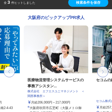
3
検索条件を保存
全
件ヒットしました
大阪府のピックアップPR求人
フ
医療物流管理システムサービスの
セコムの
事務アシスタン...
株式会社 エフエスユニマネジメント ＜
関西事務所＞
セコム株式
円
月給206,000円～217,000円
月給257
-4-43
大阪府吹田市広芝町（大阪メトロ御