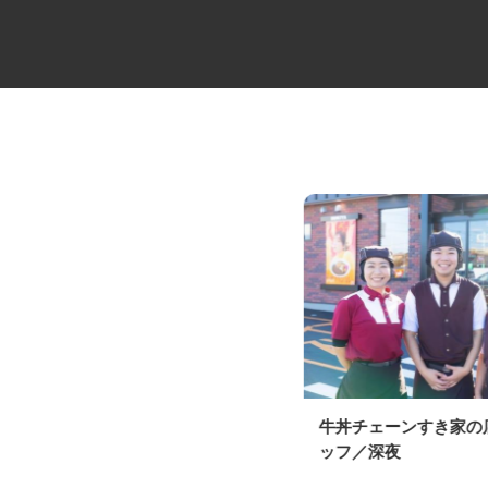
リネン配送の中型ルートドライ
牛丼チェーンすき家
バー
ッフ／深夜