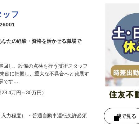
タッフ
6001
！あなたの経験・資格を活かせる職場で
を巡回し、設備の点検を行う技術スタッフ
を未然に把握し、重大な不具合へと発展す
仕事です…
額28.4万円～30万円）
作（入力程度） ・普通自動車運転免許必須
後で見