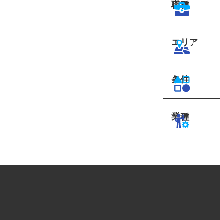
職種
エリア
条件
業種