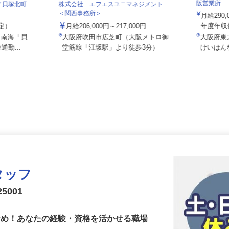
株式会社
阪営業所
社／貝塚北町
株式会社 エフエスユニマネジメント
＜関西事務所＞
月給2
想定）
月給206,000円～217,000円
年度年収
5（南海「貝
大阪府吹田市広芝町（大阪メトロ御
大阪府
通勤...
堂筋線「江坂駅」より徒歩3分）
けいは
タッフ
5001