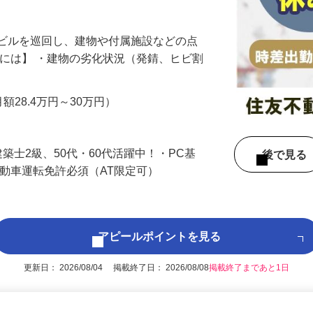
少なめ！あなたの経験・資格を活かせる職場
やビルを巡回し、建物や付属施設などの点
的には】 ・建物の劣化状況（発錆、ヒビ割
…
月額28.4万円～30万円）
築士2級、50代・60代活躍中！・PC基
後で見
自動車運転免許必須（AT限定可）
アピールポイントを見る
更新日： 2026/08/04 掲載終了日： 2026/08/08
掲載終了まであと1日