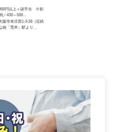
ザイマックスカレス関西 東大
株式会社 すき家 関西支社／貝塚北町
店
90,000円以上＋諸手当 ※初
例／430～500...
月収270,000円以上（想定）
東大阪市本庄西1-3-28（近鉄
大阪府貝塚市北町17-15（南海「貝
んな線「荒本」駅より...
塚駅」より徒歩9分）★車通勤...