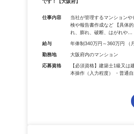
年間休日124日！完全週休2日制！残業
です！【大阪府】
仕事内容
当社が管理するマンション
検や報告書作成など 【具体
れ、膨れ、破断、はがれや
給与
年俸制340万円～360万円 （
勤務地
大阪府内のマンション
応募資格
【必須資格】建築士1級又は建
本操作（入力程度） ・普通