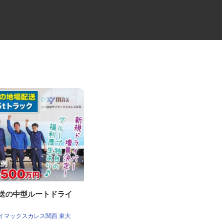
配送の中型ルートドライ
牛丼チェーンすき家の店舗スタ
ッフ／深夜