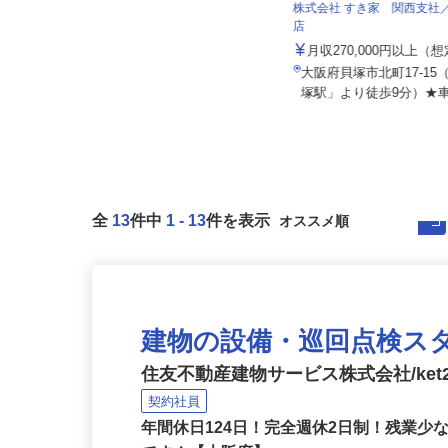
株式会社ザイマックスカレス関西 東大
阪営業所
株式会社 すき家 関西支
店
月給290,000円以上＋諸手当 ※初
年度年収例／430～500...
月収270,000円以上（
大阪府東大阪市本庄西1-3-28（近鉄
大阪府貝塚市北町17-1
けいはんな線「荒本」駅より...
塚駅」より徒歩9分）★車
全
13
件中
1
-
13
件を表示
建物の設備・巡回点検ス
住友不動産建物サービス株式会社/ket2
契約社員