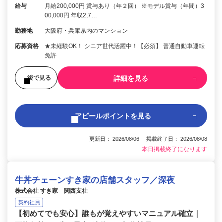
給与
月給200,000円 賞与あり（年２回） ※モデル賞与（年間）3
00,000円 年収2,7…
勤務地
大阪府・兵庫県内のマンション
応募資格
★未経験OK！ シニア世代活躍中！【必須】 普通自動車運転
免許
詳細を見る
後で見る
アピールポイントを見る
更新日： 2026/08/06 掲載終了日： 2026/08/08
本日掲載終了になります
牛丼チェーンすき家の店舗スタッフ／深夜
株式会社 すき家 関西支社
契約社員
【初めてでも安心】誰もが覚えやすいマニュアル確立｜