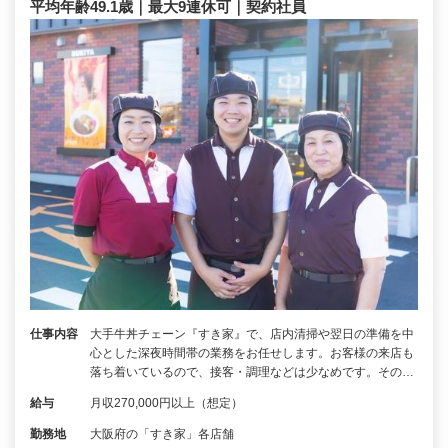
平均年齢49.1歳｜最大9連休可｜契約社員
仕事内容
大手牛丼チェーン『すき家』で、店内清掃や翌日の準備を中
心とした深夜時間帯の業務をお任せします。お客様の来店も
落ち着いているので、接客・調理などは少なめです。その…
給与
月収270,000円以上（想定）
勤務地
大阪府の「すき家」各店舗