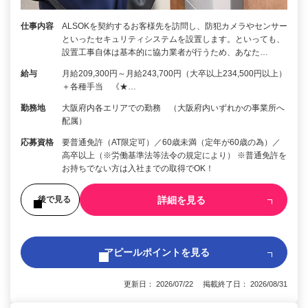
仕事内容
ALSOKを契約するお客様先を訪問し、防犯カメラやセンサー
といったセキュリティシステムを設置します。といっても、
設置工事自体は基本的に協力業者が行うため、あなた…
給与
月給209,300円～月給243,700円（大卒以上234,500円以上）
＋各種手当 《★…
勤務地
大阪府内各エリアでの勤務 （大阪府内いずれかの事業所へ
配属）
応募資格
要普通免許（AT限定可）／60歳未満（定年が60歳の為）／
高卒以上（※労働基準法等法令の規定により） ※普通免許を
お持ちでない方は入社までの取得でOK！
詳細を見る
後で見る
アピールポイントを見る
更新日： 2026/07/22 掲載終了日： 2026/08/31