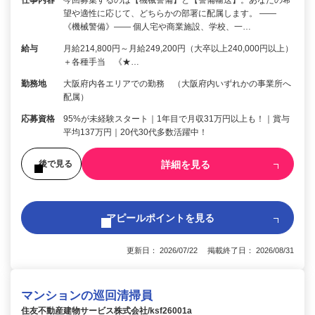
望や適性に応じて、どちらかの部署に配属します。 ――
《機械警備》―― 個人宅や商業施設、学校、一…
給与
月給214,800円～月給249,200円（大卒以上240,000円以上）
＋各種手当 《★…
勤務地
大阪府内各エリアでの勤務 （大阪府内いずれかの事業所へ
配属）
応募資格
95%が未経験スタート｜1年目で月収31万円以上も！｜賞与
平均137万円｜20代30代多数活躍中！
詳細を見る
後で見る
アピールポイントを見る
更新日： 2026/07/22 掲載終了日： 2026/08/31
マンションの巡回清掃員
住友不動産建物サービス株式会社/ksf26001a