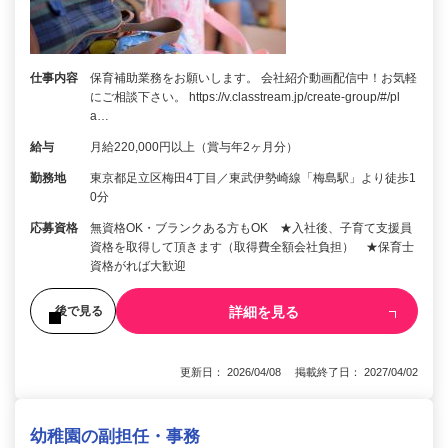
仕事内容
保育補助業務をお願いします。 会社紹介動画配信中！お気軽
にご相談下さい。 https://v.classtream.jp/create-group/#/pl
a…
給与
月給220,000円以上（賞与年2ヶ月分）
勤務地
東京都足立区梅田4丁目／東武伊勢崎線「梅島駅」より徒歩1
0分
応募資格
無資格OK・ブランクある方もOK ★入社後、子育て支援員
資格を取得して頂きます（取得費全額会社負担） ★保育士
資格がれば大歓迎
詳細を見る
後で見る
更新日： 2026/04/08 掲載終了日： 2027/04/02
幼稚園の副担任・事務