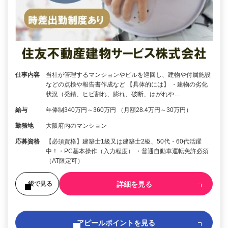
仕事内容
当社が管理するマンションやビルを巡回し、建物や付属施設
などの点検や報告書作成など 【具体的には】 ・建物の劣化
状況（発錆、ヒビ割れ、膨れ、破断、はがれや…
給与
年俸制340万円～360万円 （月額28.4万円～30万円）
勤務地
大阪府内のマンション
応募資格
【必須資格】建築士1級又は建築士2級、50代・60代活躍
中！・PC基本操作（入力程度） ・普通自動車運転免許必須
（AT限定可）
詳細を見る
後で見る
アピールポイントを見る