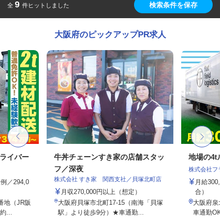
9
検索条件を保存
全
件ヒットしました
大阪府のピックアップPR求人
ドライバー
牛丼チェーンすき家の店舗スタッ
地場の4
フ／深夜
株式会社フ
株式会社 すき家 関西支社／貝塚北町店
例／294,0
月給300
月収270,000円以上（想定）
合）
番地（JR阪
大阪府貝塚市北町17-15（南海「貝塚
大阪府泉北
...
駅」より徒歩9分）★車通勤...
車通勤OK 