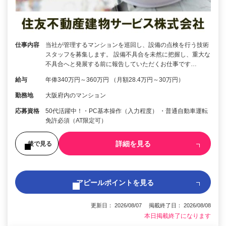
仕事内容
当社が管理するマンションを巡回し、設備の点検を行う技術
スタッフを募集します。 設備不具合を未然に把握し、重大な
不具合へと発展する前に報告していただくお仕事です…
給与
年俸340万円～360万円 （月額28.4万円～30万円）
勤務地
大阪府内のマンション
応募資格
50代活躍中！・PC基本操作（入力程度） ・普通自動車運転
免許必須（AT限定可）
詳細を見る
後で見る
アピールポイントを見る
更新日： 2026/08/07 掲載終了日： 2026/08/08
本日掲載終了になります