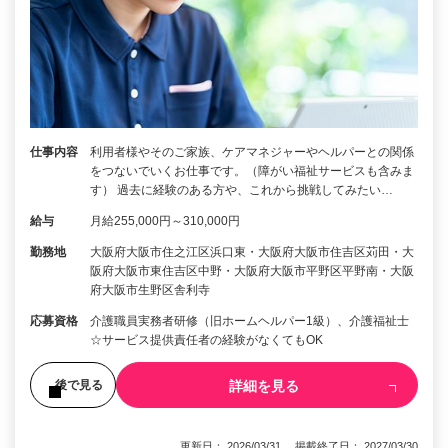
仕事内容
利用者様やそのご家族、ケアマネジャーやヘルパーとの関係
をつないでいくお仕事です。（障がい福祉サービスも含みま
す） 過去に経験のある方や、これから挑戦してみたい…
給与
月給255,000円～310,000円
勤務地
大阪府大阪市住之江区浜口東・大阪府大阪市住吉区苅田・大
阪府大阪市東住吉区中野・大阪府大阪市平野区平野南・大阪
府大阪市生野区舎利寺
応募資格
介護職員実務者研修（旧ホームヘルパー1級）、介護福祉士
☆サービス提供責任者の経験がなくてもOK
詳細を見る
後で見る
更新日： 2026/03/31 掲載終了日： 2027/03/30