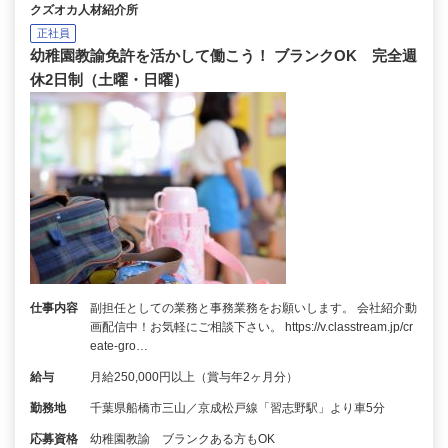
クズオカ人材紹介所
正社員
幼稚園教諭免許を活かして働こう！ ブランクOK 完全週
休2日制（土曜・日曜）
仕事内容
副担任としての業務と事務業務をお願いします。 会社紹介動
画配信中！お気軽にご相談下さい。 https://v.classtream.jp/cr
eate-gro…
給与
月給250,000円以上（賞与年2ヶ月分）
勤務地
千葉県船橋市三山／京成松戸線「習志野駅」より車5分
応募資格
幼稚園教諭 ブランクある方もOK