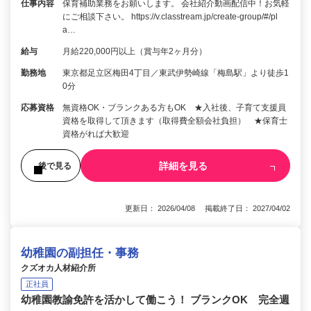
仕事内容
保育補助業務をお願いします。 会社紹介動画配信中！お気軽
にご相談下さい。 https://v.classtream.jp/create-group/#/pl
a…
給与
月給220,000円以上（賞与年2ヶ月分）
勤務地
東京都足立区梅田4丁目／東武伊勢崎線「梅島駅」より徒歩1
0分
応募資格
無資格OK・ブランクある方もOK ★入社後、子育て支援員
資格を取得して頂きます（取得費全額会社負担） ★保育士
資格がれば大歓迎
詳細を見る
後で見る
更新日： 2026/04/08 掲載終了日： 2027/04/02
幼稚園の副担任・事務
クズオカ人材紹介所
正社員
幼稚園教諭免許を活かして働こう！ ブランクOK 完全週