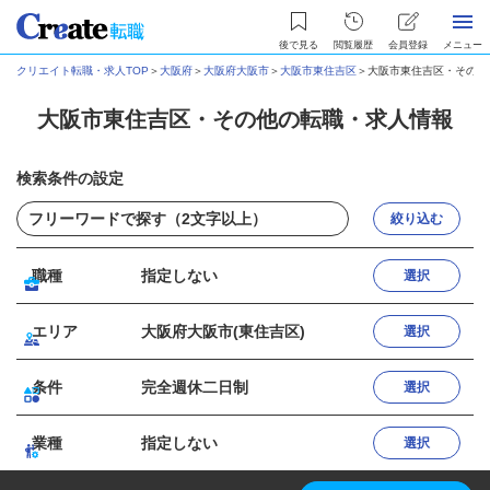
後で見る
閲覧履歴
会員登録
メニュー
クリエイト転職・求人TOP
＞
大阪府
＞
大阪府大阪市
＞
大阪市東住吉区
＞
大阪市東住吉区・その他
大阪市東住吉区・その他の転職・求人情報
検索条件の設定
絞り込む
職種
指定しない
選択
エリア
大阪府大阪市(東住吉区)
選択
条件
完全週休二日制
選択
業種
指定しない
選択