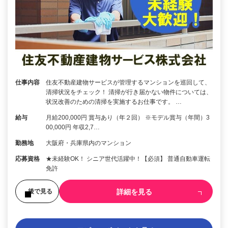
仕事内容
住友不動産建物サービスが管理するマンションを巡回して、
清掃状況をチェック！ 清掃が行き届かない物件については、
状況改善のための清掃を実施するお仕事です。 …
給与
月給200,000円 賞与あり（年２回） ※モデル賞与（年間）3
00,000円 年収2,7…
勤務地
大阪府・兵庫県内のマンション
応募資格
★未経験OK！ シニア世代活躍中！【必須】 普通自動車運転
免許
詳細を見る
後で見る