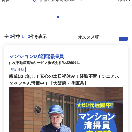
3
1
-
3
全
件中
件を表示
マンションの巡回清掃員
住友不動産建物サービス株式会社/ksf26001a
契約社員
残業ほぼ無し！安心の土日祝休み！経験不問！シニアス
タッフさん活躍中！【大阪府・兵庫県】