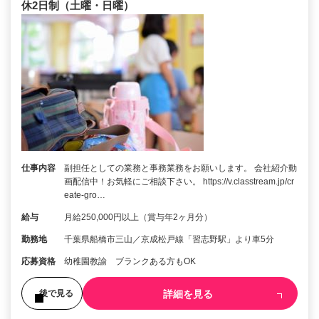
休2日制（土曜・日曜）
仕事内容
副担任としての業務と事務業務をお願いします。 会社紹介動
画配信中！お気軽にご相談下さい。 https://v.classtream.jp/cr
eate-gro…
給与
月給250,000円以上（賞与年2ヶ月分）
勤務地
千葉県船橋市三山／京成松戸線「習志野駅」より車5分
応募資格
幼稚園教諭 ブランクある方もOK
詳細を見る
後で見る