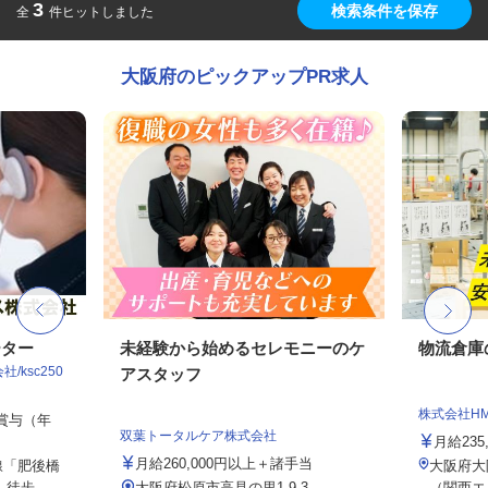
3
検索条件を保存
全
件ヒットしました
大阪府のピックアップPR求人
ーター
未経験から始めるセレモニーのケ
物流倉庫
ksc250
アスタッフ
株式会社H
ル賞与（年
双葉トータルケア株式会社
月給235,
月給260,000円以上＋諸手当
線「肥後橋
大阪府大
歩...
大阪府松原市高見の里1-9-3
（関西エ