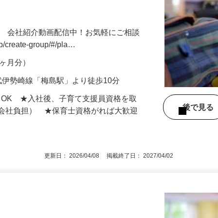
きます♪ 保育士資格所持者大歓迎！ 完全
。 会社紹介動画配信中！お気軽にご相談
jp/create-group/#/pla…
年2ヶ月分）
武伊勢崎線「梅島駅」より徒歩10分
もOK ★入社後、子育て支援員資格を取
後で見
額会社負担） ★保育士資格がれば大歓迎
更新日： 2026/04/08 掲載終了日： 2027/04/02