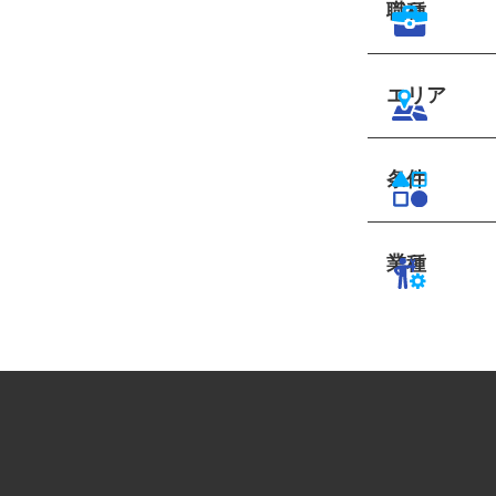
職種
エリア
条件
業種