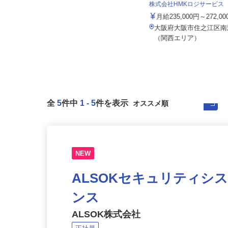
株式会社 エフエスユニマネジメント
＜関西事務所＞
株式会社HMKロジサービス
月給206,000円～217,000円
月給235,000円～272,0
大阪府吹田市広芝町（大阪メトロ御
大阪府大阪市住之江区南港
堂筋線「江坂駅」より徒歩3分）
（関西エリア）
全
5
件中
1
-
5
件を表示
NEW
ALSOKセキュリティシ
ンス