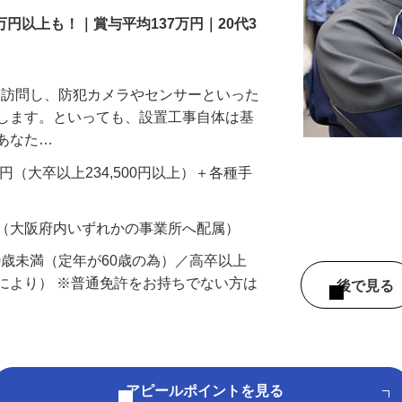
万円以上も！｜賞与平均137万円｜20代3
先を訪問し、防犯カメラやセンサーといった
置します。といっても、設置工事自体は基
、あなた…
700円（大卒以上234,500円以上）＋各種手
 （大阪府内いずれかの事業所へ配属）
60歳未満（定年が60歳の為）／高卒以上
により） ※普通免許をお持ちでない方は
後で見