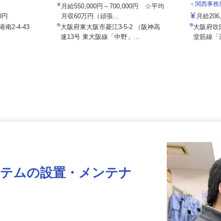
株式会社日本トランスネット 大阪支店
株式会
＜関西事
月給550,000円～700,000円 ☆平均
00円
月収60万円（頑張...
月給20
南2-4-43
大阪府東大阪市菱江3-5-2 （阪神高
大阪府
速13号 東大阪線「中野」...
堂筋線
ステムの設置・メンテナ