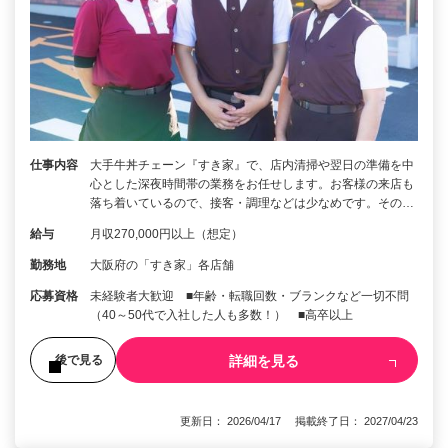
仕事内容
大手牛丼チェーン『すき家』で、店内清掃や翌日の準備を中
心とした深夜時間帯の業務をお任せします。お客様の来店も
落ち着いているので、接客・調理などは少なめです。その…
給与
月収270,000円以上（想定）
勤務地
大阪府の「すき家」各店舗
応募資格
未経験者大歓迎 ■年齢・転職回数・ブランクなど一切不問
（40～50代で入社した人も多数！） ■高卒以上
詳細を見る
後で見る
更新日： 2026/04/17 掲載終了日： 2027/04/23