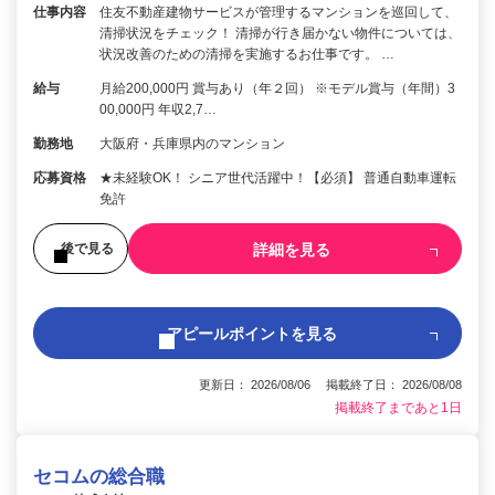
仕事内容
住友不動産建物サービスが管理するマンションを巡回して、
清掃状況をチェック！ 清掃が行き届かない物件については、
状況改善のための清掃を実施するお仕事です。 …
給与
月給200,000円 賞与あり（年２回） ※モデル賞与（年間）3
00,000円 年収2,7…
勤務地
大阪府・兵庫県内のマンション
応募資格
★未経験OK！ シニア世代活躍中！【必須】 普通自動車運転
免許
詳細を見る
後で見る
アピールポイントを見る
更新日： 2026/08/06 掲載終了日： 2026/08/08
掲載終了まであと1日
セコムの総合職