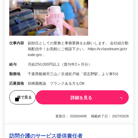
仕事内容
副担任としての業務と事務業務をお願いします。 会社紹介動
画配信中！お気軽にご相談下さい。 https://v.classtream.jp/cr
eate-gro…
給与
月給250,000円以上（賞与年2ヶ月分）
勤務地
千葉県船橋市三山／京成松戸線「習志野駅」より車5分
応募資格
幼稚園教諭 ブランクある方もOK
詳細を見る
後で見る
更新日： 2026/04/08 掲載終了日： 2027/03/26
訪問介護のサービス提供責任者