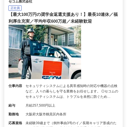
セコム株式会社
正社員
【最大100万円の奨学金返還支援あり！】最長10連休／福
利厚生充実／平均年収600万超／未経験歓迎
仕事内容
セキュリティシステムによる異常感知時の対応や機器の点検
など、人々の暮らしを守る業務をお任せします。 ◎セコムの
セキュリティシステムは、トラブルを未然に防ぐため…
給与
月給257,500円以上
勤務地
大阪府大阪市鶴見区内各所
応募資格
未経験39歳まで（例外事由3号のイ／長期キャリア形成のた