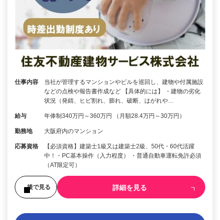
仕事内容
当社が管理するマンションやビルを巡回し、建物や付属施設
などの点検や報告書作成など 【具体的には】 ・建物の劣化
状況（発錆、ヒビ割れ、膨れ、破断、はがれや…
給与
年俸制340万円～360万円 （月額28.4万円～30万円）
勤務地
大阪府内のマンション
応募資格
【必須資格】建築士1級又は建築士2級、50代・60代活躍
中！・PC基本操作（入力程度） ・普通自動車運転免許必須
（AT限定可）
詳細を見る
後で見る