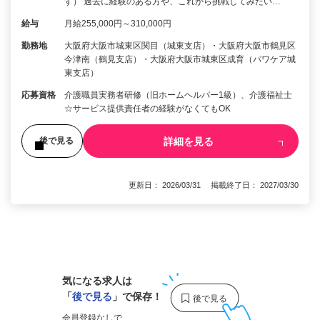
す） 過去に経験のある方や、これから挑戦してみたい…
給与
月給255,000円～310,000円
勤務地
大阪府大阪市城東区関目（城東支店）・大阪府大阪市鶴見区
今津南（鶴見支店）・大阪府大阪市城東区成育（パワケア城
東支店）
応募資格
介護職員実務者研修（旧ホームヘルパー1級）、介護福祉士
☆サービス提供責任者の経験がなくてもOK
詳細を見る
後で見る
更新日： 2026/03/31 掲載終了日： 2027/03/30
1
気になる求人は
「
後で見る
」で保存！
会員登録なしで、