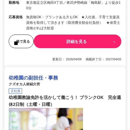
勤務地
東京都足立区梅田4丁目／東武伊勢崎線「梅島駅」より徒歩1
0分
応募資格
無資格OK・ブランクある方もOK ★入社後、子育て支援員
資格を取得して頂きます（取得費全額会社負担） ★保育士
資格がれば大歓迎
詳細を見る
後で見る
更新日： 2026/04/08 掲載終了日： 2027/04/02
幼稚園の副担任・事務
クズオカ人材紹介所
正社員
幼稚園教諭免許を活かして働こう！ ブランクOK 完全週
休2日制（土曜・日曜）