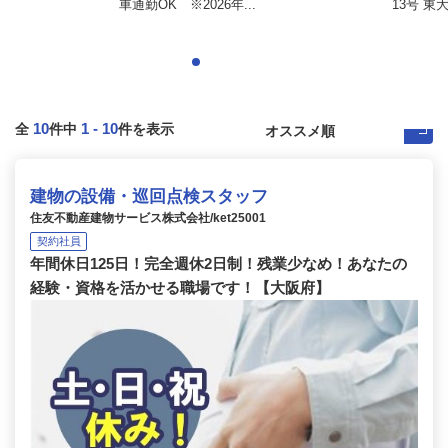
車通勤OK ※2026年...
13号 東
10
1
-
10
全
件中
件を表示
建物の設備・巡回点検スタッフ
住友不動産建物サービス株式会社/ket25001
契約社員
年間休日125日！完全週休2日制！残業少なめ！あなたの
経験・資格を活かせる職場です！【大阪府】