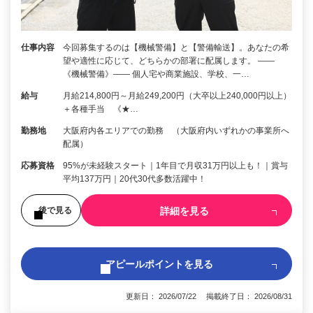
仕事内容
今回募集するのは【機械警備】と【警備輸送】。あなたの希
望や適性に応じて、どちらかの部署に配属します。 ――
《機械警備》―― 個人宅や商業施設、学校、一…
給与
月給214,800円～月給249,200円（大卒以上240,000円以上）
＋各種手当 《★…
勤務地
大阪府内各エリアでの勤務 （大阪府内いずれかの事業所へ
配属）
応募資格
95%が未経験スタート｜1年目で月収31万円以上も！｜賞与
平均137万円｜20代30代多数活躍中！
詳細を見る
後で見る
アピールポイントを見る
更新日： 2026/07/22 掲載終了日： 2026/08/31