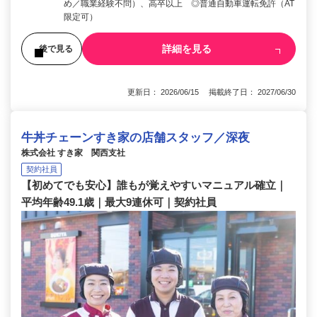
め／職業経験不問）、高卒以上 ◎普通自動車運転免許（AT
限定可）
詳細を見る
後で見る
更新日： 2026/06/15 掲載終了日： 2027/06/30
牛丼チェーンすき家の店舗スタッフ／深夜
株式会社 すき家 関西支社
契約社員
【初めてでも安心】誰もが覚えやすいマニュアル確立｜
平均年齢49.1歳｜最大9連休可｜契約社員