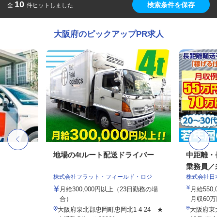
10
検索条件を保存
全
件ヒットしました
大阪府のピックアップPR求人
地場の4tルート配送ドライバー
中距離・
乗務員／
株式会社フラット・フィールド・ロジ
株式会社日
月給300,000円以上（23日勤務の場
月給550,
合）
月収60万
大阪府泉北郡忠岡町忠岡北1-4-24 ★
大阪府東大