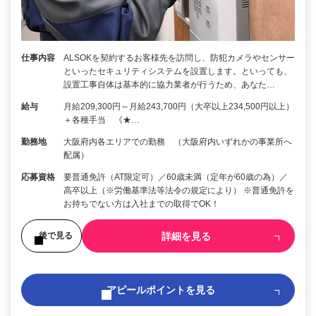
仕事内容
ALSOKを契約するお客様先を訪問し、防犯カメラやセンサー
といったセキュリティシステムを設置します。といっても、
設置工事自体は基本的に協力業者が行うため、あなた…
給与
月給209,300円～月給243,700円（大卒以上234,500円以上）
＋各種手当 《★…
勤務地
大阪府内各エリアでの勤務 （大阪府内いずれかの事業所へ
配属）
応募資格
要普通免許（AT限定可）／60歳未満（定年が60歳の為）／
高卒以上（※労働基準法等法令の規定により） ※普通免許を
お持ちでない方は入社までの取得でOK！
詳細を見る
後で見る
アピールポイントを見る