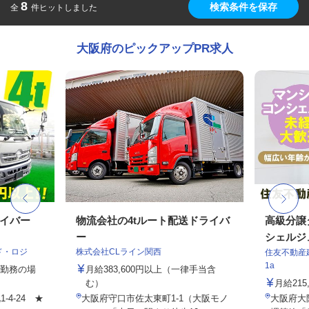
8
検索条件を保存
全
件ヒットしました
大阪府のピックアップPR求人
ライバー
物流会社の4tルート配送ドライバ
高級分譲
ー
シェルジ
ド・ロジ
株式会社CLライン関西
住友不動産建
1a
3日勤務の場
月給383,600円以上（一律手当含
む）
月給21
4-24 ★
大阪府守口市佐太東町1-1（大阪モノ
大阪府大