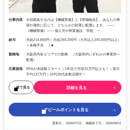
仕事内容
今回募集するのは【機械警備】と【警備輸送】。あなたの希
望や適性に応じて、どちらかの部署に配属します。 ――
《機械警備》―― 個人宅や商業施設、学校、一…
給与
月給214,800円～月給249,200円（大卒以上240,000円以上）
＋各種手当 《★…
勤務地
大阪府内各エリアでの勤務 （大阪府内いずれかの事業所へ
配属）
応募資格
95%が未経験スタート｜1年目で月収31万円以上も！｜賞与
平均137万円｜20代30代多数活躍中！
詳細を見る
後で見る
アピールポイントを見る
更新日： 2026/07/22 掲載終了日： 2026/08/31