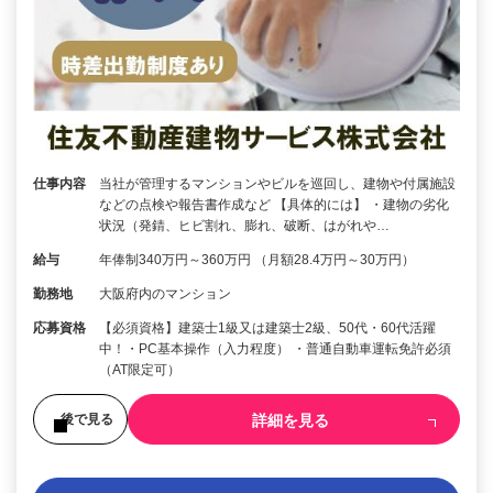
仕事内容
当社が管理するマンションやビルを巡回し、建物や付属施設
などの点検や報告書作成など 【具体的には】 ・建物の劣化
状況（発錆、ヒビ割れ、膨れ、破断、はがれや…
給与
年俸制340万円～360万円 （月額28.4万円～30万円）
勤務地
大阪府内のマンション
応募資格
【必須資格】建築士1級又は建築士2級、50代・60代活躍
中！・PC基本操作（入力程度） ・普通自動車運転免許必須
（AT限定可）
詳細を見る
後で見る