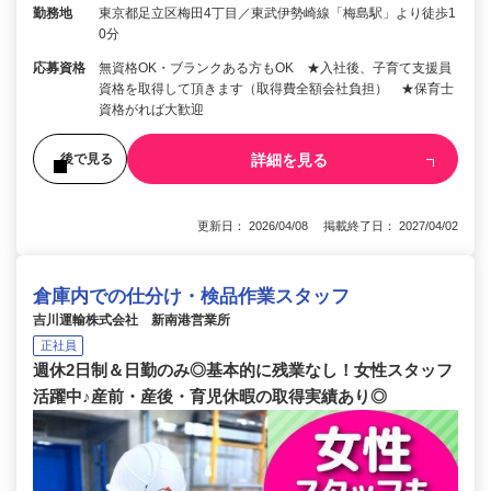
勤務地
東京都足立区梅田4丁目／東武伊勢崎線「梅島駅」より徒歩1
0分
応募資格
無資格OK・ブランクある方もOK ★入社後、子育て支援員
資格を取得して頂きます（取得費全額会社負担） ★保育士
資格がれば大歓迎
詳細を見る
後で見る
更新日： 2026/04/08 掲載終了日： 2027/04/02
倉庫内での仕分け・検品作業スタッフ
吉川運輸株式会社 新南港営業所
正社員
週休2日制＆日勤のみ◎基本的に残業なし！女性スタッフ
活躍中♪産前・産後・育児休暇の取得実績あり◎