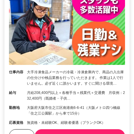
仕事内容
大手冷凍食品メーカーの冷蔵・冷凍倉庫内で、商品の入出庫
の仕分けや検品業務を行っていただきます。 作業は1人で行
いません。必ず近くに誰かいます。すぐに聞ける環境…
給与
月給208,400円以上＋各種手当＋残業代＋交通費 月収例：2
32,400円（既婚者・子供…
勤務地
大阪府大阪市住之江区南港南6-6-41（大阪メトロ四つ橋線
「住之江公園駅」から車で15分）
応募資格
無資格・未経験OK、経験者優遇（ブランクOK）