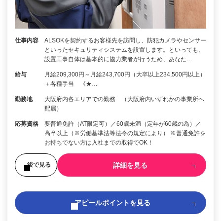
仕事内容
ALSOKを契約するお客様先を訪問し、防犯カメラやセンサー
といったセキュリティシステムを設置します。といっても、
設置工事自体は基本的に協力業者が行うため、あなた…
給与
月給209,300円～月給243,700円（大卒以上234,500円以上）
＋各種手当 《★…
勤務地
大阪府内各エリアでの勤務 （大阪府内いずれかの事業所へ
配属）
応募資格
要普通免許（AT限定可）／60歳未満（定年が60歳の為）／
高卒以上（※労働基準法等法令の規定により） ※普通免許を
お持ちでない方は入社までの取得でOK！
詳細を見る
後で見る
アピールポイントを見る