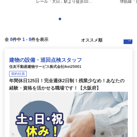
レール「大日」駅より徒歩10...
堺筋線「
8
1
-
8
全
件中
件を表示
建物の設備・巡回点検スタッフ
住友不動産建物サービス株式会社/ket25001
契約社員
年間休日125日！完全週休2日制！残業少なめ！あなたの
経験・資格を活かせる職場です！【大阪府】