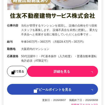
仕事内容
当社が管理するマンションを巡回し、設備の点検を行う技術
スタッフを募集します。 設備不具合を未然に把握し、重大な
不具合へと発展する前に報告していただくお仕事です…
給与
年俸340万円～360万円 （月額28.4万円～30万円）
勤務地
大阪府内のマンション
応募資格
50代活躍中！・PC基本操作（入力程度） ・普通自動車運転
免許必須（AT限定可）
詳細を見る
後で見る
アピールポイントを見る
更新日： 2026/08/07 掲載終了日： 2026/08/08