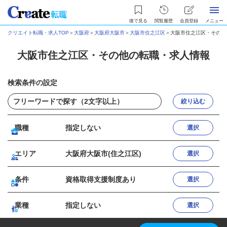
後で見る
閲覧履歴
会員登録
メニュー
クリエイト転職・求人TOP
＞
大阪府
＞
大阪府大阪市
＞
大阪市住之江区
＞
大阪市住之江区・その他
大阪市住之江区・その他の転職・求人情報
検索条件の設定
絞り込む
職種
指定しない
選択
エリア
大阪府大阪市(住之江区)
選択
条件
資格取得支援制度あり
選択
業種
指定しない
選択