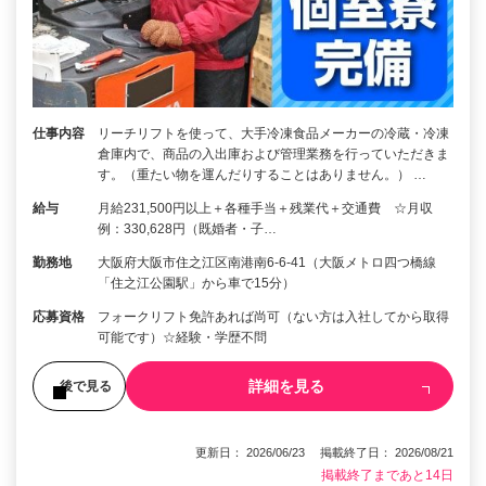
仕事内容
リーチリフトを使って、大手冷凍食品メーカーの冷蔵・冷凍
倉庫内で、商品の入出庫および管理業務を行っていただきま
す。（重たい物を運んだりすることはありません。） …
給与
月給231,500円以上＋各種手当＋残業代＋交通費 ☆月収
例：330,628円（既婚者・子…
勤務地
大阪府大阪市住之江区南港南6-6-41（大阪メトロ四つ橋線
「住之江公園駅」から車で15分）
応募資格
フォークリフト免許あれば尚可（ない方は入社してから取得
可能です）☆経験・学歴不問
詳細を見る
後で見る
更新日： 2026/06/23 掲載終了日： 2026/08/21
掲載終了まであと14日