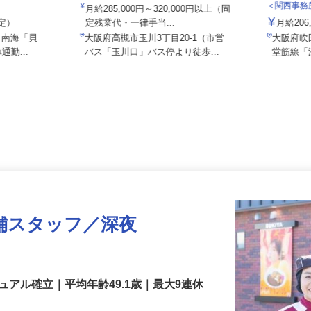
株式会社SHOEI WEST LINE
社／貝塚北町
株式会
＜関西事
月給285,000円～320,000円以上（固
想定）
定残業代・一律手当...
月給20
5（南海「貝
大阪府高槻市玉川3丁目20-1（市営
大阪府
通勤...
バス「玉川口」バス停より徒歩...
堂筋線
舗スタッフ／深夜
アル確立｜平均年齢49.1歳｜最大9連休