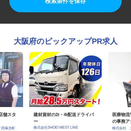
検索条件を保存
大阪府のピックアップPR求人
の店舗スタ
建材資材の2t・4t配送ドライバ
医療物
ー
の事務ア