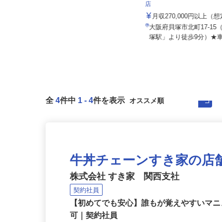
株式会社 エフエスユニマネジメント
株式会社 すき家 関西支
＜関西事務所＞
店
月給206,000円～217,000円
月収270,000円以上（
大阪府吹田市広芝町（大阪メトロ御
大阪府貝塚市北町17-1
堂筋線「江坂駅」より徒歩3分）
塚駅」より徒歩9分）★車
全
4
件中
1
-
4
件を表示
牛丼チェーンすき家の店
株式会社 すき家 関西支社
契約社員
【初めてでも安心】誰もが覚えやすいマニュ