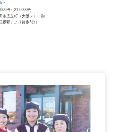
社 エフエスユニマネジメント
株式会社 すき家 関西支社／貝塚北町
務所＞
店
6,000円～217,000円
月収270,000円以上（想定）
吹田市広芝町（大阪メトロ御
大阪府貝塚市北町17-15（南海「貝
「江坂駅」より徒歩3分）
塚駅」より徒歩9分）★車通勤...