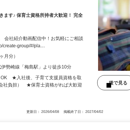
きます♪ 保育士資格所持者大歓迎！ 完全
。 会社紹介動画配信中！お気軽にご相談
jp/create-group/#/pla…
年2ヶ月分）
武伊勢崎線「梅島駅」より徒歩10分
もOK ★入社後、子育て支援員資格を取
後で見
額会社負担） ★保育士資格がれば大歓迎
更新日： 2026/04/08 掲載終了日： 2027/04/02