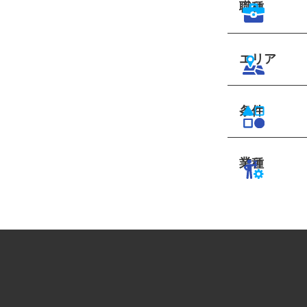
職種
エリア
条件
業種