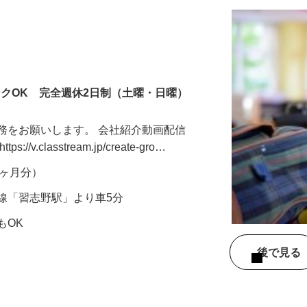
ンクOK 完全週休2日制（土曜・日曜）
務をお願いします。 会社紹介動画配信
v.classtream.jp/create-gro…
年2ヶ月分）
線「習志野駅」より車5分
もOK
後で見