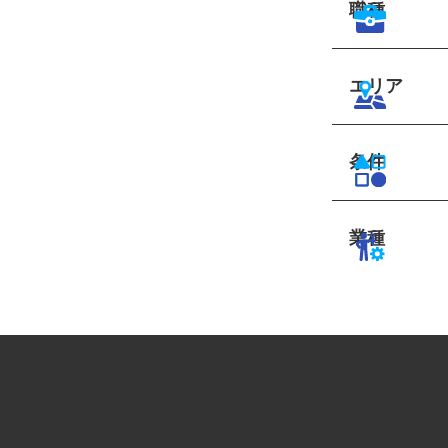
職種
エリア
条件
業種