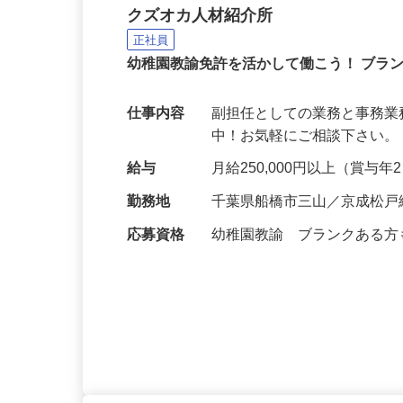
幼稚園の副担任・事務
クズオカ人材紹介所
正社員
幼稚園教諭免許を活かして働こう！ ブラ
仕事内容
副担任としての業務と事務業
中！お気軽にご相談下さい。 https://
給与
月給250,000円以上（賞与
勤務地
千葉県船橋市三山／京成松戸
応募資格
幼稚園教諭 ブランクある方