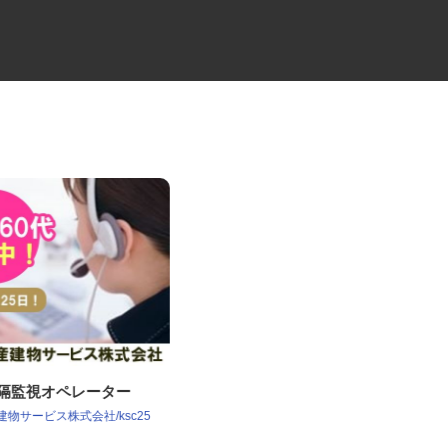
遠隔監視オペレーター
リネン配送の中型ルートドライ
バー
産建物サービス株式会社/ksc25