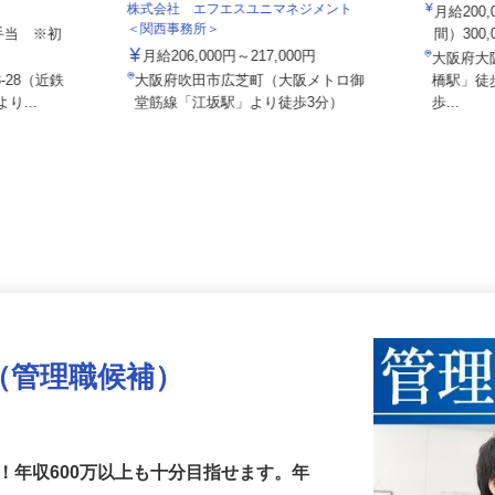
001
ス関西 東大
株式会社 エフエスユニマネジメント
月給2
＜関西事務所＞
諸手当 ※初
間）300
.
月給206,000円～217,000円
大阪府
3-28（近鉄
大阪府吹田市広芝町（大阪メトロ御
橋駅」
り...
堂筋線「江坂駅」より徒歩3分）
歩...
（管理職候補）