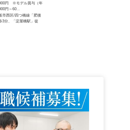
株式会社ザイマックスカレス関西 東大
阪営業所
00,000円 ※モデル賞与（年
,000円～60...
月給290,000円以上＋諸手当 ※初
年度年収例／430～500...
大阪市西区/四つ橋線「肥後
徒歩3分、「淀屋橋駅」徒
大阪府東大阪市本庄西1-3-28（近鉄
けいはんな線「荒本」駅より...