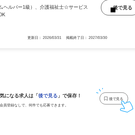
阪市平野区平野南・大阪府大阪市生野区舎
ムヘルパー1級）、介護福祉士☆サービス
後で見
OK
更新日： 2026/03/31 掲載終了日： 2027/03/30
1
気になる求人は
「
後で見る
」で保存！
会員登録なしで、
何件でも応募できます。