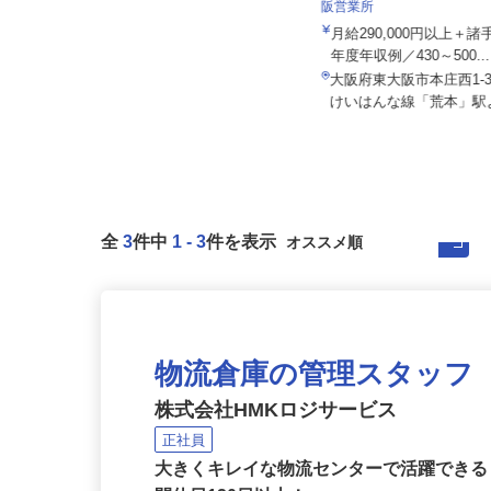
001
株式会社ザイマックスカレ
阪営業所
月給200,000円 ※モデル賞与（年
間）300,000円～60...
月給290,000円以上＋
年度年収例／430～500..
大阪府大阪市西区/四つ橋線「肥後
橋駅」徒歩3分、「淀屋橋駅」徒
大阪府東大阪市本庄西1-
歩...
けいはんな線「荒本」駅よ
全
3
件中
1
-
3
件を表示
物流倉庫の管理スタッフ
株式会社HMKロジサービス
正社員