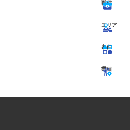
職種
エリア
条件
業種