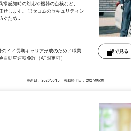
る異常感知時の対応や機器の点検など、
任せします。 ◎セコムのセキュリティシ
に防ぐため…
3号のイ／長期キャリア形成のため／職業
後で見
通自動車運転免許（AT限定可）
更新日： 2026/06/15 掲載終了日： 2027/06/30