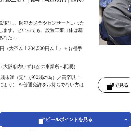
万円以上も！｜賞与平均137万円｜20代3
先を訪問し、防犯カメラやセンサーといった
置します。といっても、設置工事自体は基
、あなた…
700円（大卒以上234,500円以上）＋各種手
 （大阪府内いずれかの事業所へ配属）
60歳未満（定年が60歳の為）／高卒以上
により） ※普通免許をお持ちでない方は
後で見
アピールポイントを見る