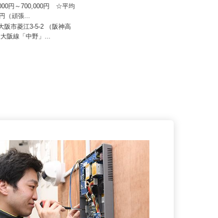
日本トランスネット 大阪支店
株式会社 すき家 関西支社／貝塚北町
店
0,000円～700,000円 ☆平均
万円（頑張...
月収270,000円以上（想定）
東大阪市菱江3-5-2 （阪神高
大阪府貝塚市北町17-15（南海「貝
 東大阪線「中野」...
塚駅」より徒歩9分）★車通勤...