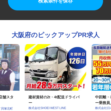
検索条件を保存
大阪府のピックアップPR求人
の店舗スタ
建材資材の2t・4t配送ドライバ
中距離
ー
ー乗務