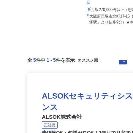
株式会社日本トランスネット 大阪支店
株式会社 すき家 関西支
店
月給550,000円～700,000円 ☆平均
月収60万円（頑張...
月収270,000円以上（
大阪府東大阪市菱江3-5-2 （阪神高
大阪府貝塚市北町17-1
速13号 東大阪線「中野」...
塚駅」より徒歩9分）★車
全
5
件中
1
-
5
件を表示
ALSOKセキュリティシ
ンス
ALSOK株式会社