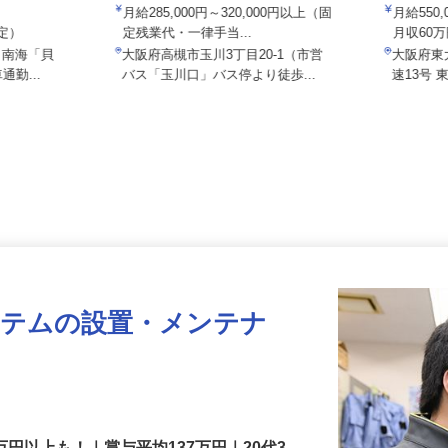
株式会社SHOEI WEST LINE
株式会社
社／貝塚北町
月給285,000円～320,000円以上（固
月給55
想定）
定残業代・一律手当...
月収60
5（南海「貝
大阪府高槻市玉川3丁目20-1（市営
大阪府
通勤...
バス「玉川口」バス停より徒歩...
速13号
ステムの設置・メンテナ