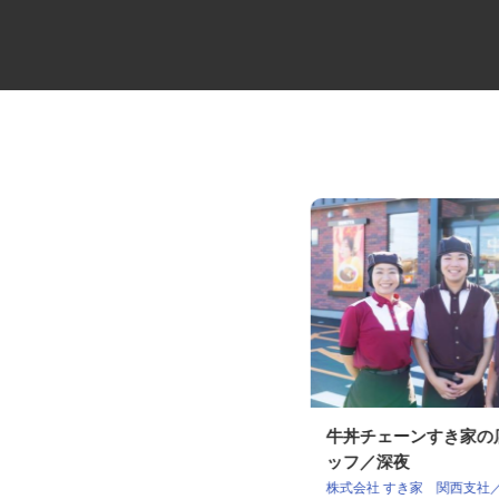
中距離・長距離の大型トレーラ
牛丼チェーンすき家
ー乗務員／未経験
ッフ／深夜