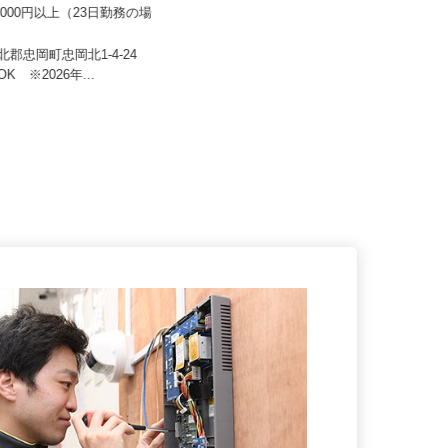
フラット・フィールド・ロジ
株式会社CLライン関西
00,000円以上（23日勤務の場
月給383,600円以上（一律手当含
む）
泉北郡忠岡町忠岡北1-4-24
大阪府守口市佐太東町1-1（大阪モ
OK ※2026年...
ノレール「大日」駅より徒歩10...