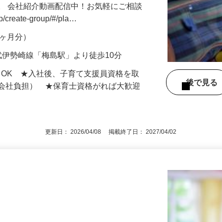
。 会社紹介動画配信中！お気軽にご相談
jp/create-group/#/pla…
年2ヶ月分）
武伊勢崎線「梅島駅」より徒歩10分
もOK ★入社後、子育て支援員資格を取
後で見
額会社負担） ★保育士資格がれば大歓迎
更新日： 2026/04/08 掲載終了日： 2027/04/02