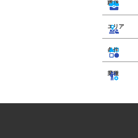
職種
エリア
条件
業種