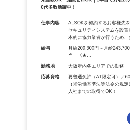
正社員
未経験OK・知識ゼロOK｜1年目で月収29
0代多数活躍中！
仕事内容
ALSOKを契約するお客様
セキュリティシステムを設
本的に協力業者が行うため
給与
月給209,300円～月給243,
当 《★…
勤務地
大阪府内各エリアでの勤務
応募資格
要普通免許（AT限定可）／
（※労働基準法等法令の規定
入社までの取得でOK！