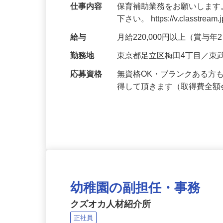
週休2日制
仕事内容
保育補助業務をお願いします
下さい。 https://v.classtream.
給与
月給220,000円以上（賞与
勤務地
東京都足立区梅田4丁目／東
応募資格
無資格OK・ブランクある方
得して頂きます（取得費全
幼稚園の副担任・事務