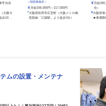
株式会社
株式会社 エフエスユニマネジメント
＜関西事務所＞
（一律手当含
月給3
月給206,000円～217,000円
合）
-1（大阪モ
大阪府吹田市広芝町（大阪メトロ御
大阪府
歩10...
堂筋線「江坂駅」より徒歩3分）
★車通勤
ステムの設置・メンテナ