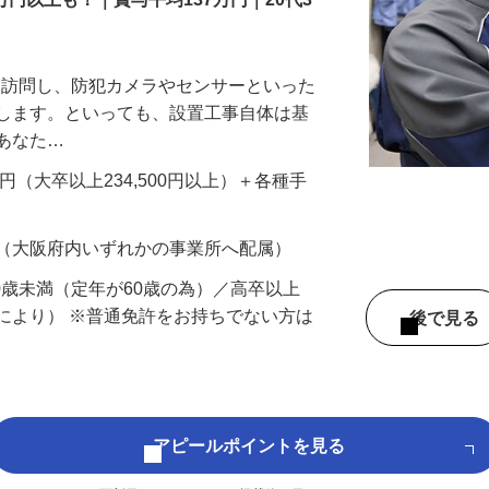
万円以上も！｜賞与平均137万円｜20代3
先を訪問し、防犯カメラやセンサーといった
置します。といっても、設置工事自体は基
、あなた…
700円（大卒以上234,500円以上）＋各種手
 （大阪府内いずれかの事業所へ配属）
60歳未満（定年が60歳の為）／高卒以上
により） ※普通免許をお持ちでない方は
後で見
アピールポイントを見る