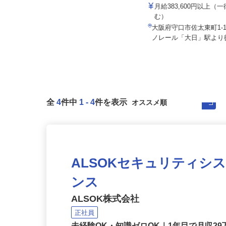
株式会社フラット・フィールド・ロジ
株式会社CLライン関西
月給300,000円以上（23日勤務の場
月給383,600円以上
合）
む）
大阪府泉北郡忠岡町忠岡北1-4-24
大阪府守口市佐太東町1
★車通勤OK ※2026年...
ノレール「大日」駅より徒
全
4
件中
1
-
4
件を表示
ALSOKセキュリティシ
ンス
ALSOK株式会社