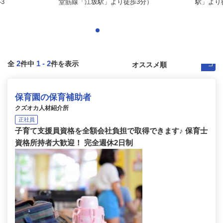
3
堂筋線「江坂駅」より徒歩3分）
駅」より徒
2
1
-
2
全
件中
件を表示
保育園の保育補助者
クズオカ人材紹介所
正社員
子育て支援員資格を全額会社負担で取得できます♪ 保育士
資格所持者大歓迎！ 完全週休2日制