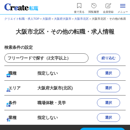
後で見る
閲覧履歴
会員登録
メニュー
クリエイト転職・求人TOP
＞
大阪府
＞
大阪府大阪市
＞
大阪市北区
＞
大阪市北区・その他の転職・
大阪市北区・その他の転職・求人情報
検索条件の設定
絞り込む
職種
指定しない
選択
エリア
大阪府大阪市(北区)
選択
条件
職場体験・見学
選択
業種
指定しない
選択