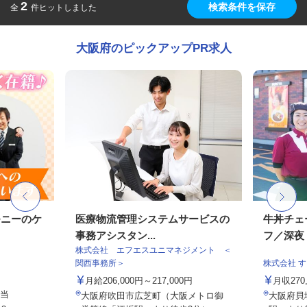
2
検索条件を保存
全
件ヒットしました
大阪府のピックアップPR求人
モニーのケ
医療物流管理システムサービスの
牛丼チェ
事務アシスタン...
フ／深夜
株式会社 エフエスユニマネジメント ＜
関西事務所＞
株式会社 
月給206,000円～217,000円
月収27
手当
大阪府吹田市広芝町（大阪メトロ御
大阪府貝