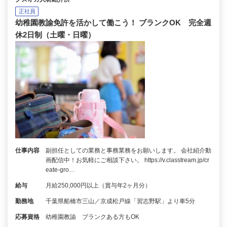
正社員
幼稚園教諭免許を活かして働こう！ ブランクOK 完全週
休2日制（土曜・日曜）
仕事内容
副担任としての業務と事務業務をお願いします。 会社紹介動
画配信中！お気軽にご相談下さい。 https://v.classtream.jp/cr
eate-gro…
給与
月給250,000円以上（賞与年2ヶ月分）
勤務地
千葉県船橋市三山／京成松戸線「習志野駅」より車5分
応募資格
幼稚園教諭 ブランクある方もOK