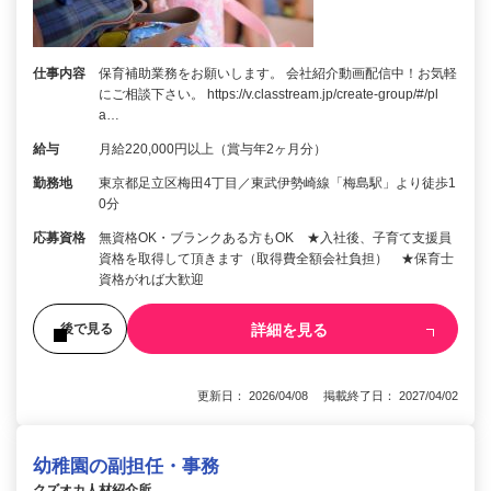
仕事内容
保育補助業務をお願いします。 会社紹介動画配信中！お気軽
にご相談下さい。 https://v.classtream.jp/create-group/#/pl
a…
給与
月給220,000円以上（賞与年2ヶ月分）
勤務地
東京都足立区梅田4丁目／東武伊勢崎線「梅島駅」より徒歩1
0分
応募資格
無資格OK・ブランクある方もOK ★入社後、子育て支援員
資格を取得して頂きます（取得費全額会社負担） ★保育士
資格がれば大歓迎
詳細を見る
後で見る
更新日： 2026/04/08 掲載終了日： 2027/04/02
幼稚園の副担任・事務
クズオカ人材紹介所