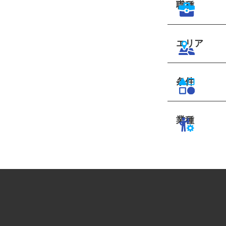
職種
エリア
条件
業種