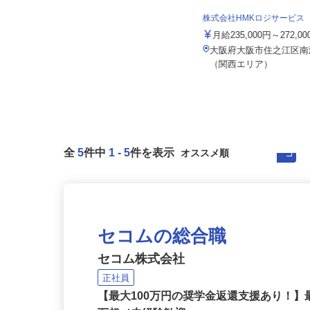
株式会社ユニキャリー
株式会社HMKロジサービス
日給14,000円以上 ★月収例／294,
000円以上＋交通費（...
月給235,000円～272,0
大阪府岸和田市今木町155番地（JR
大阪府大阪市住之江区南港
阪和線「久米田駅」から車で約...
（関西エリア）
全
5
件中
1
-
5
件を表示
セコムの総合職
セコム株式会社
正社員