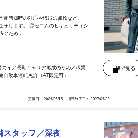
最長10連休／福利厚生充実／平均年収600
る異常感知時の対応や機器の点検など、
任せします。 ◎セコムのセキュリティシ
に防ぐため…
3号のイ／長期キャリア形成のため／職業
後で見
通自動車運転免許（AT限定可）
更新日： 2026/06/15 掲載終了日： 2027/06/30