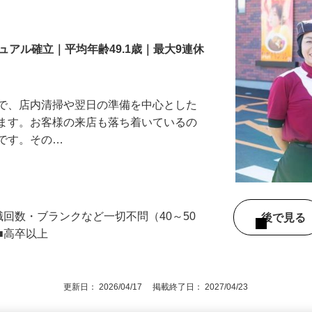
舗スタッフ／深夜
アル確立｜平均年齢49.1歳｜最大9連休
』で、店内清掃や翌日の準備を中心とした
します。お客様の来店も落ち着いているの
めです。その…
職回数・ブランクなど一切不問（40～50
後で見
■高卒以上