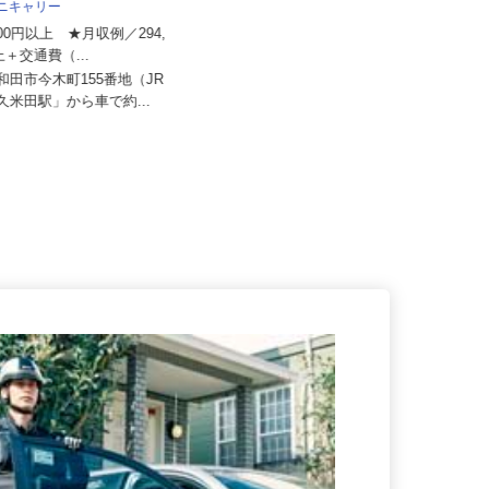
ユニキャリー
株式会社HMKロジサービス
,000円以上 ★月収例／294,
以上＋交通費（...
月給235,000円～272,000円
岸和田市今木町155番地（JR
大阪府大阪市住之江区南港南2-4-43
「久米田駅」から車で約...
（関西エリア）