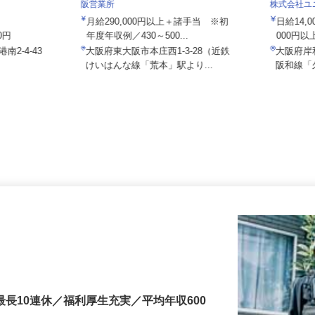
株式会社ザイマックスカレス関西 東大
阪営業所
株式会社
月給290,000円以上＋諸手当 ※初
日給14
00円
年度年収例／430～500...
000円
南2-4-43
大阪府東大阪市本庄西1-3-28（近鉄
大阪府
けいはんな線「荒本」駅より...
阪和線