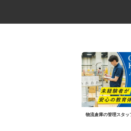
住宅建材の地場配送2tドライバ
物流倉庫の管理スタ
ー