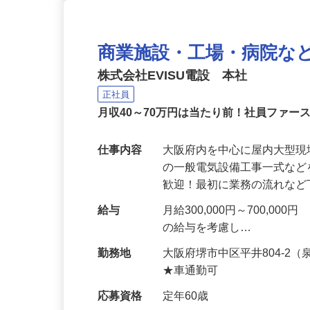
商業施設・工場・病院な
株式会社EVISU電設 本社
正社員
月収40～70万円は当たり前！社員ファー
仕事内容
大阪府内を中心に屋内大型
の一般電気設備工事一式など
歓迎！最初に業務の流れな
給与
月給300,000円～700,
の給与を考慮し…
勤務地
大阪府堺市中区平井804‐2
★車通勤可