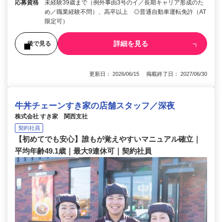
応募資格
未経験39歳まで（例外事由3号のイ／長期キャリア形成のた
め／職業経験不問）、高卒以上 ◎普通自動車運転免許（AT
限定可）
詳細を見る
後で見る
更新日： 2026/06/15 掲載終了日： 2027/06/30
牛丼チェーンすき家の店舗スタッフ／深夜
株式会社 すき家 関西支社
契約社員
【初めてでも安心】誰もが覚えやすいマニュアル確立｜
平均年齢49.1歳｜最大9連休可｜契約社員