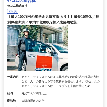
セコムの総合職
セコム株式会社
正社員
【最大100万円の奨学金返還支援あり！】最長10連休／福
利厚生充実／平均年収600万超／未経験歓迎
仕事内容
セキュリティシステムによる異常感知時の対応や機器の点検
など、人々の暮らしを守る業務をお任せします。 ◎セコムの
セキュリティシステムは、トラブルを未然に防ぐため…
給与
月給257,500円以上
勤務地
大阪府堺市内各所