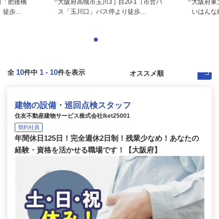
線「肥後橋
大阪府高槻市玉川3丁目20-1（市営バ
大阪府東大
歩...
ス「玉川口」バス停より徒歩...
いはんな線
10
1
-
10
全
件中
件を表示
建物の設備・巡回点検スタッフ
住友不動産建物サービス株式会社/ket25001
契約社員
年間休日125日！完全週休2日制！残業少なめ！あなたの
経験・資格を活かせる職場です！【大阪府】