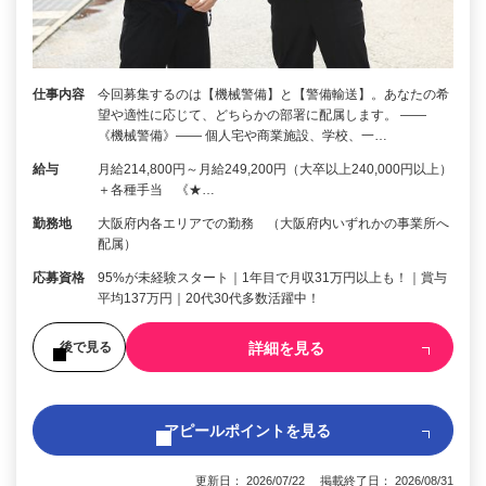
仕事内容
今回募集するのは【機械警備】と【警備輸送】。あなたの希
望や適性に応じて、どちらかの部署に配属します。 ――
《機械警備》―― 個人宅や商業施設、学校、一…
給与
月給214,800円～月給249,200円（大卒以上240,000円以上）
＋各種手当 《★…
勤務地
大阪府内各エリアでの勤務 （大阪府内いずれかの事業所へ
配属）
応募資格
95%が未経験スタート｜1年目で月収31万円以上も！｜賞与
平均137万円｜20代30代多数活躍中！
詳細を見る
後で見る
アピールポイントを見る
更新日： 2026/07/22 掲載終了日： 2026/08/31