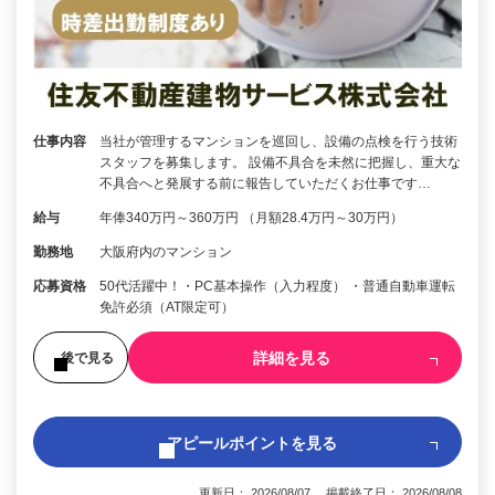
仕事内容
当社が管理するマンションを巡回し、設備の点検を行う技術
スタッフを募集します。 設備不具合を未然に把握し、重大な
不具合へと発展する前に報告していただくお仕事です…
給与
年俸340万円～360万円 （月額28.4万円～30万円）
勤務地
大阪府内のマンション
応募資格
50代活躍中！・PC基本操作（入力程度） ・普通自動車運転
免許必須（AT限定可）
詳細を見る
後で見る
アピールポイントを見る
更新日： 2026/08/07 掲載終了日： 2026/08/08