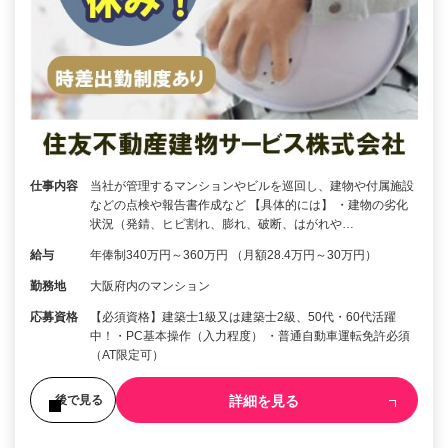
仕事内容
当社が管理するマンションやビルを巡回し、建物や付属施設
などの点検や報告書作成など 【具体的には】 ・建物の劣化
状況（発錆、ヒビ割れ、膨れ、破断、はがれや…
給与
年俸制340万円～360万円 （月額28.4万円～30万円）
勤務地
大阪府内のマンション
応募資格
【必須資格】建築士1級又は建築士2級、50代・60代活躍
中！・PC基本操作（入力程度） ・普通自動車運転免許必須
（AT限定可）
詳細を見る
後で見る