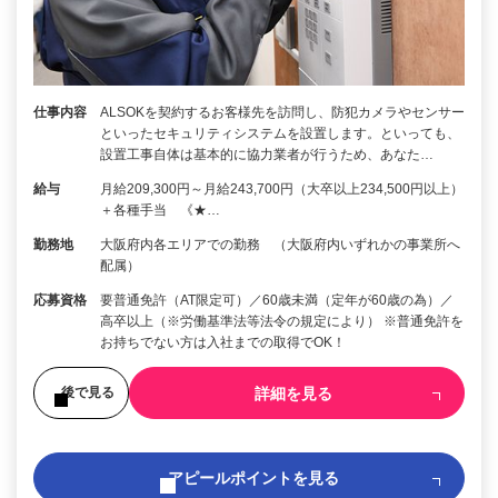
仕事内容
ALSOKを契約するお客様先を訪問し、防犯カメラやセンサー
といったセキュリティシステムを設置します。といっても、
設置工事自体は基本的に協力業者が行うため、あなた…
給与
月給209,300円～月給243,700円（大卒以上234,500円以上）
＋各種手当 《★…
勤務地
大阪府内各エリアでの勤務 （大阪府内いずれかの事業所へ
配属）
応募資格
要普通免許（AT限定可）／60歳未満（定年が60歳の為）／
高卒以上（※労働基準法等法令の規定により） ※普通免許を
お持ちでない方は入社までの取得でOK！
詳細を見る
後で見る
アピールポイントを見る