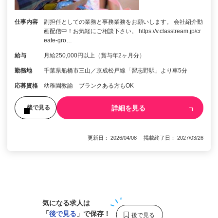
仕事内容
副担任としての業務と事務業務をお願いします。 会社紹介動
画配信中！お気軽にご相談下さい。 https://v.classtream.jp/cr
eate-gro…
給与
月給250,000円以上（賞与年2ヶ月分）
勤務地
千葉県船橋市三山／京成松戸線「習志野駅」より車5分
応募資格
幼稚園教諭 ブランクある方もOK
詳細を見る
後で見る
更新日： 2026/04/08 掲載終了日： 2027/03/26
1
気になる求人は
「
後で見る
」で保存！