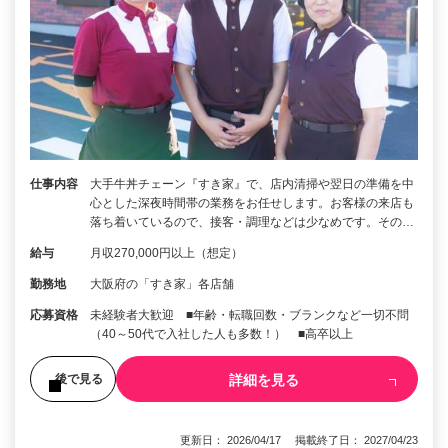
仕事内容
大手牛丼チェーン『すき家』で、店内清掃や翌日の準備を中
心とした深夜時間帯の業務をお任せします。お客様の来店も
落ち着いているので、接客・調理などは少なめです。その…
給与
月収270,000円以上（想定）
勤務地
大阪府の「すき家」各店舗
応募資格
未経験者大歓迎 ■年齢・転職回数・ブランクなど一切不問
（40～50代で入社した人も多数！） ■高卒以上
詳細を見る
後で見る
更新日： 2026/04/17 掲載終了日： 2027/04/23