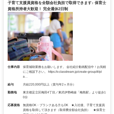
子育て支援員資格を全額会社負担で取得できます♪ 保育士
資格所持者大歓迎！ 完全週休2日制
仕事内容
保育補助業務をお願いします。 会社紹介動画配信中！お気軽
にご相談下さい。 https://v.classtream.jp/create-group/#/pl
a…
給与
月給220,000円以上（賞与年2ヶ月分）
勤務地
東京都足立区梅田4丁目／東武伊勢崎線「梅島駅」より徒歩1
0分
応募資格
無資格OK・ブランクある方もOK ★入社後、子育て支援員
資格を取得して頂きます（取得費全額会社負担） ★保育士