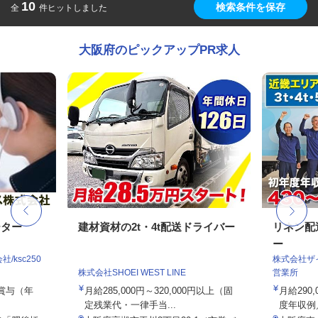
10
検索条件を保存
全
件ヒットしました
大阪府のピックアップPR求人
ーター
建材資材の2t・4t配送ドライバー
リネン配
ー
ksc250
株式会社ザ
株式会社SHOEI WEST LINE
営業所
ル賞与（年
月給285,000円～320,000円以上（固
月給290
定残業代・一律手当...
度年収例／4