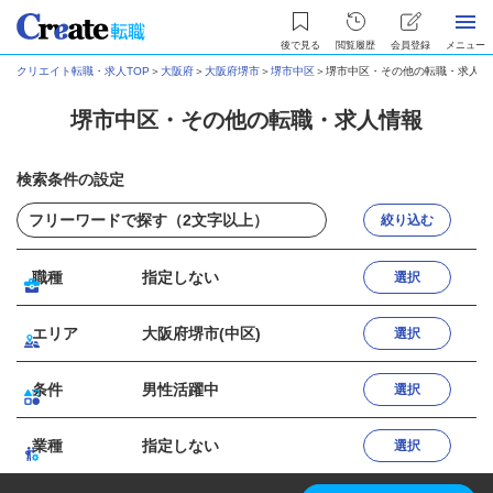
後で見る
閲覧履歴
会員登録
メニュー
クリエイト転職・求人TOP
＞
大阪府
＞
大阪府堺市
＞
堺市中区
＞
堺市中区・その他の転職・求人情
堺市中区・その他の転職・求人情報
検索条件の設定
絞り込む
職種
指定しない
選択
エリア
大阪府堺市(中区)
選択
条件
男性活躍中
選択
業種
指定しない
選択