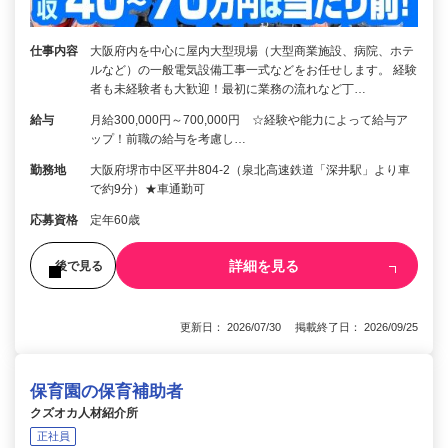
仕事内容
大阪府内を中心に屋内大型現場（大型商業施設、病院、ホテ
ルなど）の一般電気設備工事一式などをお任せします。 経験
者も未経験者も大歓迎！最初に業務の流れなど丁…
給与
月給300,000円～700,000円 ☆経験や能力によって給与ア
ップ！前職の給与を考慮し…
勤務地
大阪府堺市中区平井804‐2（泉北高速鉄道「深井駅」より車
で約9分）★車通勤可
応募資格
定年60歳
詳細を見る
後で見る
更新日： 2026/07/30 掲載終了日： 2026/09/25
保育園の保育補助者
クズオカ人材紹介所
正社員