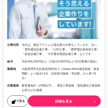
仕事内容
当社は、東証プライム上場企業の仕事をしています。主に、
「電気通信設備工事」「LAN工事」「携帯電話基地局工事」
「放送設備工事」「大手通信電源設備工事」などです。…
給与
月給396,000円以上（日給18,000円以上×22日勤務の場合）
勤務地
大阪府堺市北区南花田町60-2（Osaka Metro御堂筋線「新金
岡駅」より徒歩12分・近鉄南大阪線「布忍駅」から車で6
分）
応募資格
要普通免許（AT限定可）、電気工事資格・電気通信工事資格
お持ちの方優遇
詳細を見る
後で見る