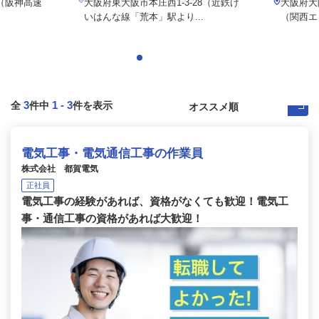
 （阪神高速
大阪府東大阪市本庄西1-3-28（近鉄け
大阪府大
いはんな線「荒本」駅より...
（関西エ
3
1
-
3
全
件中
件を表示
電気工事・電気通信工事の作業員
株式会社 都賀電気
正社員
電気工事の経験があれば、資格がなくても歓迎！電気工
事・通信工事の資格があれば大歓迎！