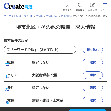
後で見る
閲覧履歴
会員登録
メニュー
クリエイト転職・求人TOP
＞
大阪府
＞
大阪府堺市
＞
堺市北区
＞
堺市北区・その他の転職・求人情
堺市北区・その他の転職・求人情報
検索条件の設定
絞り込む
職種
指定しない
選択
エリア
大阪府堺市(北区)
選択
条件
指定しない
選択
業種
建築・建設・土木系
選択