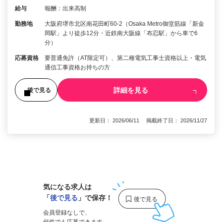
給与
報酬：出来高制
勤務地
大阪府堺市北区南花田町60-2（Osaka Metro御堂筋線「新金
岡駅」より徒歩12分・近鉄南大阪線「布忍駅」から車で6
分）
応募資格
要普通免許（AT限定可）、第二種電気工事士資格以上・電気
通信工事資格お持ちの方
詳細を見る
後で見る
更新日： 2026/06/11 掲載終了日： 2026/11/27
1
気になる求人は
「
後で見る
」で保存！
会員登録なしで、