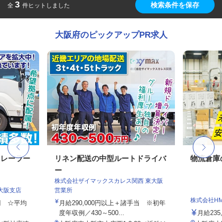
3
検索条件を保存
全
件ヒットしました
大阪府のピックアップPR求人
トレーラー
リネン配送の中型ルートドライバ
物流倉庫
ー
株式会社ザイマックスカレス関西 東大阪
大阪支店
営業所
株式会社H
0円 ☆平均
月給290,000円以上＋諸手当 ※初年
度年収例／430～500...
月給235,