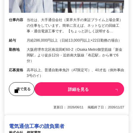
仕事内容
当社は、大手通信会社（業界大手の東証プライム上場企業）
の仕事をしています。簡単に言えば、ネットなどの回線工
事・通信電源工事です。 【ちょっと詳しく説明する…
給与
月給286,000円以上（日給13,000円以上×22日勤務の場合）
勤務地
大阪府堺市北区南花田町60-2（Osaka Metro御堂筋線「新金
岡駅」より徒歩12分・近鉄南大阪線「布忍駅」から車で6
分）
応募資格
高卒以上、普通自動車免許（AT限定可）、40才迄（例外事由
3号のイ）
詳細を見る
後で見る
更新日： 2026/06/11 掲載終了日： 2026/11/27
電気通信工事の請負業者
株式会社 都賀電気