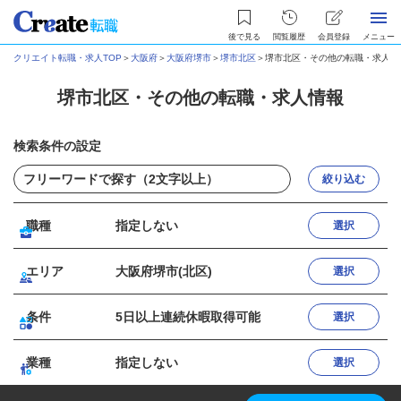
後で見る
閲覧履歴
会員登録
メニュー
クリエイト転職・求人TOP
＞
大阪府
＞
大阪府堺市
＞
堺市北区
＞
堺市北区・その他の転職・求人情
堺市北区・その他の転職・求人情報
検索条件の設定
絞り込む
職種
指定しない
選択
エリア
大阪府堺市(北区)
選択
条件
5日以上連続休暇取得可能
選択
業種
指定しない
選択