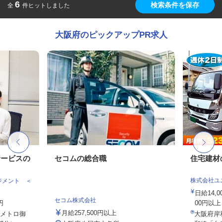
6
検索条件を保存
全
件ヒットしました
大阪府のピックアップPR求人
サービスの
セコムの総合職
住宅建材
株式会社ユ
ジメント ＜
日給14,
セコム株式会社
円
00円以上
月給257,500円以上
メトロ御
大阪府岸