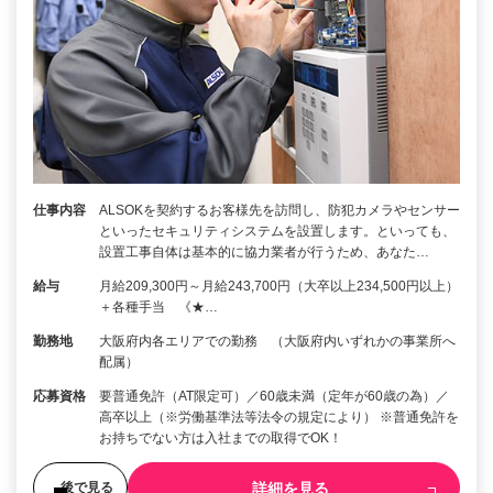
仕事内容
ALSOKを契約するお客様先を訪問し、防犯カメラやセンサー
といったセキュリティシステムを設置します。といっても、
設置工事自体は基本的に協力業者が行うため、あなた…
給与
月給209,300円～月給243,700円（大卒以上234,500円以上）
＋各種手当 《★…
勤務地
大阪府内各エリアでの勤務 （大阪府内いずれかの事業所へ
配属）
応募資格
要普通免許（AT限定可）／60歳未満（定年が60歳の為）／
高卒以上（※労働基準法等法令の規定により） ※普通免許を
お持ちでない方は入社までの取得でOK！
詳細を見る
後で見る