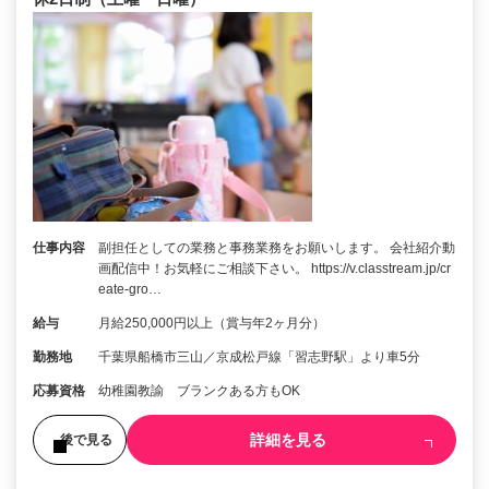
仕事内容
副担任としての業務と事務業務をお願いします。 会社紹介動
画配信中！お気軽にご相談下さい。 https://v.classtream.jp/cr
eate-gro…
給与
月給250,000円以上（賞与年2ヶ月分）
勤務地
千葉県船橋市三山／京成松戸線「習志野駅」より車5分
応募資格
幼稚園教諭 ブランクある方もOK
詳細を見る
後で見る