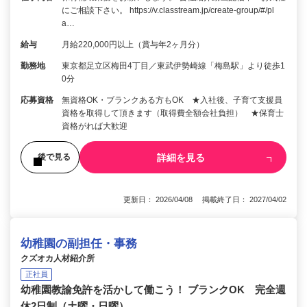
にご相談下さい。 https://v.classtream.jp/create-group/#/pl
a…
給与
月給220,000円以上（賞与年2ヶ月分）
勤務地
東京都足立区梅田4丁目／東武伊勢崎線「梅島駅」より徒歩1
0分
応募資格
無資格OK・ブランクある方もOK ★入社後、子育て支援員
資格を取得して頂きます（取得費全額会社負担） ★保育士
資格がれば大歓迎
詳細を見る
後で見る
更新日： 2026/04/08 掲載終了日： 2027/04/02
幼稚園の副担任・事務
クズオカ人材紹介所
正社員
幼稚園教諭免許を活かして働こう！ ブランクOK 完全週
休2日制（土曜・日曜）