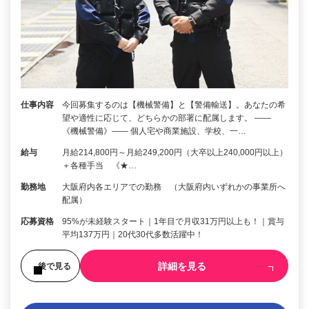
仕事内容
今回募集するのは【機械警備】と【警備輸送】。あなたの希
望や適性に応じて、どちらかの部署に配属します。 ――
《機械警備》―― 個人宅や商業施設、学校、一…
給与
月給214,800円～月給249,200円（大卒以上240,000円以上）
＋各種手当 《★…
勤務地
大阪府内各エリアでの勤務 （大阪府内いずれかの事業所へ
配属）
応募資格
95%が未経験スタート｜1年目で月収31万円以上も！｜賞与
平均137万円｜20代30代多数活躍中！
詳細を見る
後で見る