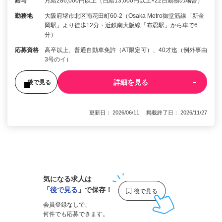
給与
月給286,000円以上（日給13,000円以上×22日勤務の場合）
勤務地
大阪府堺市北区南花田町60-2（Osaka Metro御堂筋線「新金
岡駅」より徒歩12分・近鉄南大阪線「布忍駅」から車で6
分）
応募資格
高卒以上、普通自動車免許（AT限定可）、40才迄（例外事由
3号のイ）
詳細を見る
後で見る
更新日： 2026/06/11 掲載終了日： 2026/11/27
1
気になる求人は
「
後で見る
」で保存！
会員登録なしで、
何件でも応募できます。