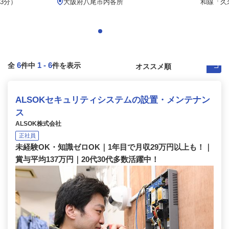
3分）
大阪府八尾市内各所
和線「久
6
1
-
6
全
件中
件を表示
ALSOKセキュリティシステムの設置・メンテナン
ス
ALSOK株式会社
正社員
未経験OK・知識ゼロOK｜1年目で月収29万円以上も！｜
賞与平均137万円｜20代30代多数活躍中！