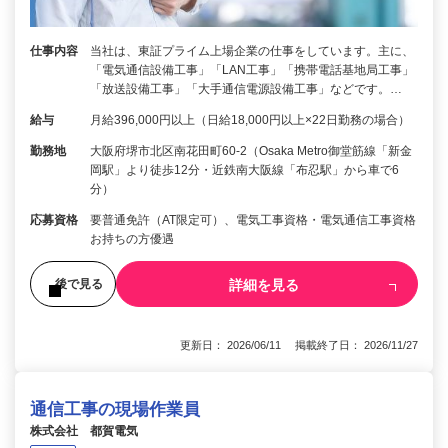
仕事内容
当社は、東証プライム上場企業の仕事をしています。主に、
「電気通信設備工事」「LAN工事」「携帯電話基地局工事」
「放送設備工事」「大手通信電源設備工事」などです。…
給与
月給396,000円以上（日給18,000円以上×22日勤務の場合）
勤務地
大阪府堺市北区南花田町60-2（Osaka Metro御堂筋線「新金
岡駅」より徒歩12分・近鉄南大阪線「布忍駅」から車で6
分）
応募資格
要普通免許（AT限定可）、電気工事資格・電気通信工事資格
お持ちの方優遇
詳細を見る
後で見る
更新日： 2026/06/11 掲載終了日： 2026/11/27
通信工事の現場作業員
株式会社 都賀電気